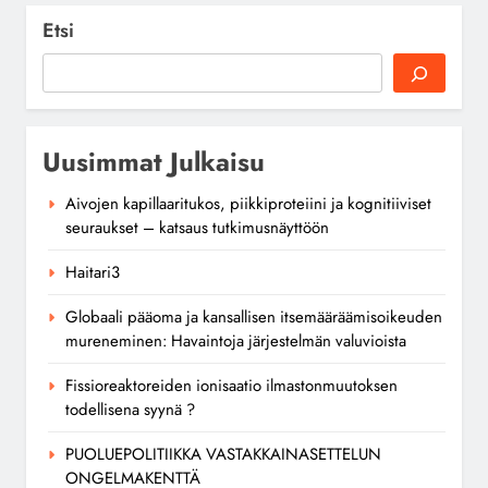
Etsi
Uusimmat Julkaisu
Aivojen kapillaaritukos, piikkiproteiini ja kognitiiviset
seuraukset – katsaus tutkimusnäyttöön
Haitari3
Globaali pääoma ja kansallisen itsemääräämisoikeuden
mureneminen: Havaintoja järjestelmän valuvioista
Fissioreaktoreiden ionisaatio ilmastonmuutoksen
todellisena syynä ?
PUOLUEPOLITIIKKA VASTAKKAINASETTELUN
ONGELMAKENTTÄ