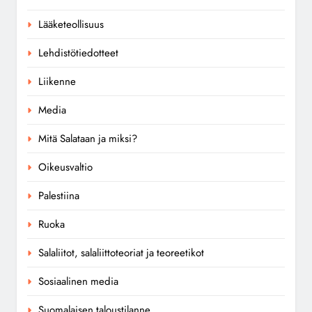
Lääketeollisuus
Lehdistötiedotteet
Liikenne
Media
Mitä Salataan ja miksi?
Oikeusvaltio
Palestiina
Ruoka
Salaliitot, salaliittoteoriat ja teoreetikot
Sosiaalinen media
Suomalaisen taloustilanne