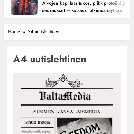
Aivojen kapillaaritukos, piikkiproteiini ja kogn
seuraukset – katsaus tutkimusnäyttöön
Home
A4 uutislehtinen
A4 uutislehtinen