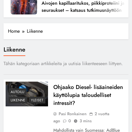
Aivojen kapillaaritukos, piikkiproteiini ja kogn
seuraukset – katsaus tutkimusnäyttöön
Home
Liikenne
Liikenne
Tähän kategoriaan artikkeleita ja uutisia liikenteeseen liittyen.
Ohjaako Diesel- lisäaineiden
AUTOILU
käyttölupia taloudelliset
LIIKENNE
YLEISET
intressit?
Pasi Ronkainen
2 vuotta
ago
0
3 mins
Mahdollista vain Suomessa: AdBlue