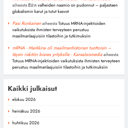
aiheesta
EU:n valheiden naamio on pudonnut – paljastaen
globalismin karut ja tutut kasvot
Pasi Ronkainen
aiheesta
Totuus MRNA-injektioiden
vaikutuksista ihmisten terveyteen perustuu
maailmanlaajuisiin tilastoihin ja tutkimuksiin
mRNA - Markkina oli maailmanhistorian tuottoisin –
täysin riskitön bisnes yrityksille - Kansalaismedia
aiheesta
Totuus MRNA-injektioiden vaikutuksista ihmisten terveyteen
perustuu maailmanlaajuisiin tilastoihin ja tutkimuksiin
Kaikki julkaisut
elokuu 2026
heinäkuu 2026
huhtikuu 2026