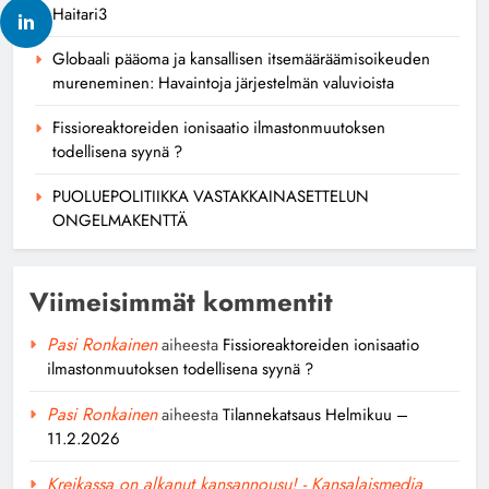
Haitari3
Globaali pääoma ja kansallisen itsemääräämisoikeuden
mureneminen: Havaintoja järjestelmän valuvioista
Fissioreaktoreiden ionisaatio ilmastonmuutoksen
todellisena syynä ?
PUOLUEPOLITIIKKA VASTAKKAINASETTELUN
ONGELMAKENTTÄ
Viimeisimmät kommentit
Pasi Ronkainen
aiheesta
Fissioreaktoreiden ionisaatio
ilmastonmuutoksen todellisena syynä ?
Pasi Ronkainen
aiheesta
Tilannekatsaus Helmikuu –
11.2.2026
Kreikassa on alkanut kansannousu! - Kansalaismedia