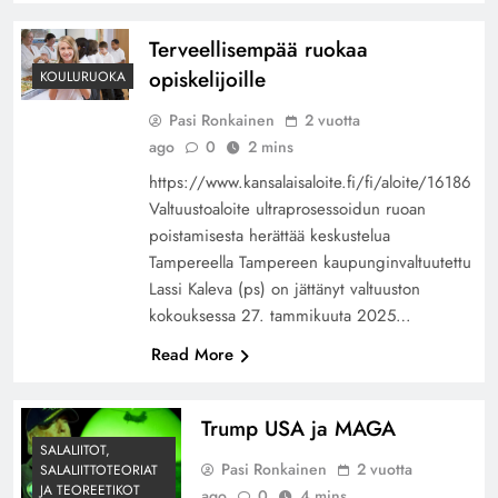
Terveellisempää ruokaa
opiskelijoille
KOULURUOKA
Pasi Ronkainen
2 vuotta
ago
0
2 mins
https://www.kansalaisaloite.fi/fi/aloite/16186
Valtuustoaloite ultraprosessoidun ruoan
poistamisesta herättää keskustelua
Tampereella Tampereen kaupunginvaltuutettu
Lassi Kaleva (ps) on jättänyt valtuuston
kokouksessa 27. tammikuuta 2025…
Read More
Trump USA ja MAGA
SALALIITOT,
Pasi Ronkainen
2 vuotta
SALALIITTOTEORIAT
JA TEOREETIKOT
ago
0
4 mins