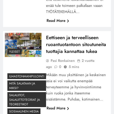
enää tule toimeen palkallaan vaaan
TYÖTÄTEKEMÄLLÄ…
Read More
Eettiseen ja terveelliseen
ruoantuotantoon sitoutuneita
tuottajia kannattaa tukea
YLEISET
Pasi Ronkainen
2 vuotta
ago
0
5 mins
Mikään muu yksittäinen ja keskeinen
ILMASTONMANIPULOINTI
asia ei voi vaikutta enempää
MITÄ SALATAAN JA
terveyteemme ja hyvinvointiimme
MIKSI?
kuin ruoka jonka itseemme
SALALIITOT,
sisäistämme. Puhdas, kotimainen…
SALALIITTOTEORIAT JA
TEOREETIKOT
Read More
SOSIAALINEN MEDIA