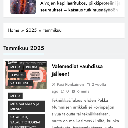
Aivojen kapillaaritukos, piikkiproteiini ja kogn
seuraukset – katsaus tutkimusnäyttöön
Home
2025
tammikuu
Tammikuu 2025
Valemediat vauhdissa
MEDIA
RUOKA
jälleen!
TERVEYS
VALEUUTISET
Pasi Ronkainen
2 vuotta
ago
0
6 mins
MEDIA
Tekniikka&Talous lehden Pekka
MITÄ SALATAAN JA
Nummisen artikkeli ei kovinpaljon
MIKSI?
sivua taloutta tai tekniikkaakaan,
SALALIITOT,
mutta on malli-esimerkki siitä, kuinka
SALALIITTOTEORIAT
luokatonta, harhaanjohtavaa ja ala-
JA TEOREETIKOT