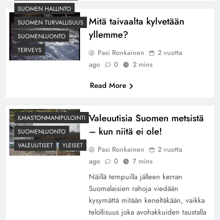
SUOMEN HALLINTO
Mitä taivaalta kylvetään
SUOMEN TURVALLISUUS
yllemme?
SUOMENLUONTO
TERVEYS
Pasi Ronkainen
2 vuotta
ago
0
2 mins
Read More
Valeuutisia Suomen metsistä
ILMASTONMANIPULOINTI
– kun niitä ei ole!
SUOMENLUONTO
VALEUUTISET
YLEISET
Pasi Ronkainen
2 vuotta
ago
0
7 mins
Näillä tempuilla jälleen kerran
Suomalaisien rahoja viedään
kysymättä mitään keneltäkään, vaikka
telollisuus joka avohakkuiden taustalla