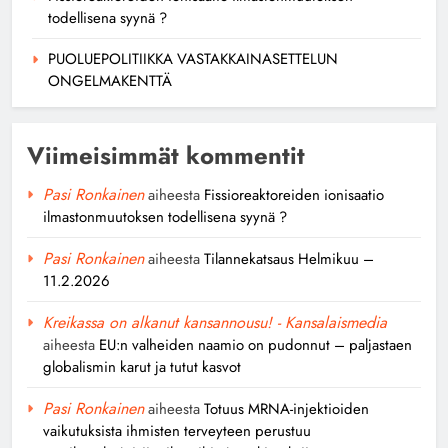
todellisena syynä ?
PUOLUEPOLITIIKKA VASTAKKAINASETTELUN
ONGELMAKENTTÄ
Viimeisimmät kommentit
Pasi Ronkainen
aiheesta
Fissioreaktoreiden ionisaatio
ilmastonmuutoksen todellisena syynä ?
Pasi Ronkainen
aiheesta
Tilannekatsaus Helmikuu –
11.2.2026
Kreikassa on alkanut kansannousu! - Kansalaismedia
aiheesta
EU:n valheiden naamio on pudonnut – paljastaen
globalismin karut ja tutut kasvot
Pasi Ronkainen
aiheesta
Totuus MRNA-injektioiden
vaikutuksista ihmisten terveyteen perustuu