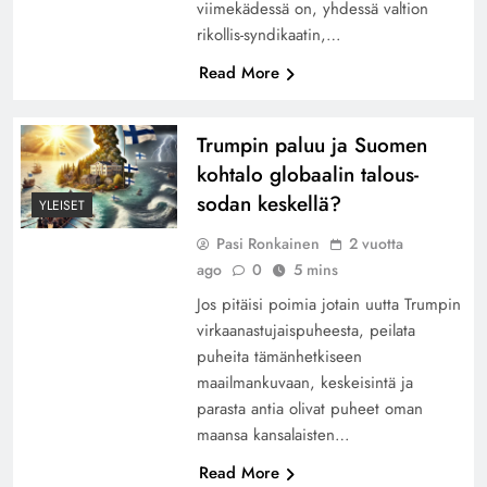
viimekädessä on, yhdessä valtion
rikollis-syndikaatin,…
Read More
Trumpin paluu ja Suomen
kohtalo globaalin talous-
sodan keskellä?
YLEISET
Pasi Ronkainen
2 vuotta
ago
0
5 mins
Jos pitäisi poimia jotain uutta Trumpin
virkaanastujaispuheesta, peilata
puheita tämänhetkiseen
maailmankuvaan, keskeisintä ja
parasta antia olivat puheet oman
maansa kansalaisten…
Read More