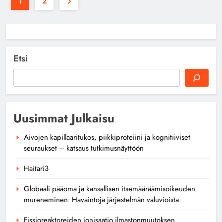
1
2
Etsi
Uusimmat Julkaisu
Aivojen kapillaaritukos, piikkiproteiini ja kognitiiviset
seuraukset – katsaus tutkimusnäyttöön
Haitari3
Globaali pääoma ja kansallisen itsemääräämisoikeuden
mureneminen: Havaintoja järjestelmän valuvioista
Fissioreaktoreiden ionisaatio ilmastonmuutoksen