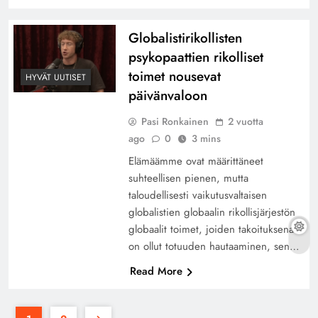
Globalistirikollisten
psykopaattien rikolliset
toimet nousevat
HYVÄT UUTISET
päivänvaloon
Pasi Ronkainen
2 vuotta
ago
0
3 mins
Elämäämme ovat määrittäneet
suhteellisen pienen, mutta
taloudellisesti vaikutusvaltaisen
globalistien globaalin rikollisjärjestön
globaalit toimet, joiden takoituksena
on ollut totuuden hautaaminen, sen…
Read More