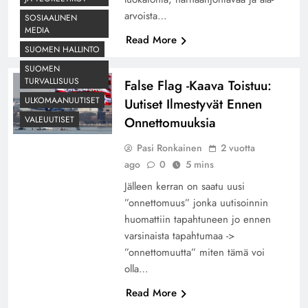
arvoista…
SOSIAALINEN
MEDIA
Read More
SUOMEN HALLINTO
SUOMEN
TURVALLISUUS
False Flag -Kaava Toistuu:
ULKOMAANUUTISET
Uutiset Ilmestyvät Ennen
Onnettomuuksia
VALEUUTISET
Pasi Ronkainen
2 vuotta
ago
0
5 mins
Jälleen kerran on saatu uusi
”onnettomuus” jonka uutisoinnin
huomattiin tapahtuneen jo ennen
varsinaista tapahtumaa ->
”onnettomuutta” miten tämä voi
olla…
Read More