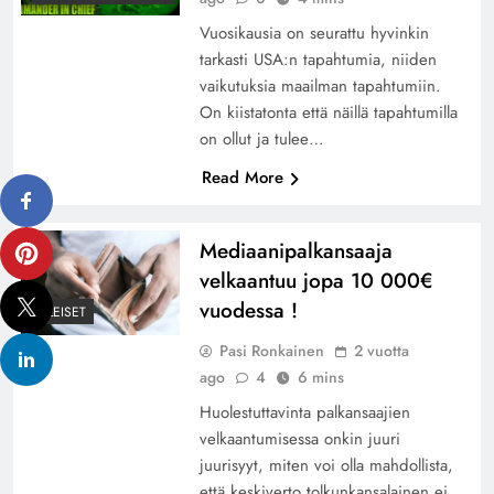
Vuosikausia on seurattu hyvinkin
tarkasti USA:n tapahtumia, niiden
vaikutuksia maailman tapahtumiin.
On kiistatonta että näillä tapahtumilla
on ollut ja tulee…
Read More
Mediaanipalkansaaja
velkaantuu jopa 10 000€
vuodessa !
YLEISET
Pasi Ronkainen
2 vuotta
ago
4
6 mins
Huolestuttavinta palkansaajien
velkaantumisessa onkin juuri
juurisyyt, miten voi olla mahdollista,
että keskiverto tolkunkansalainen ei