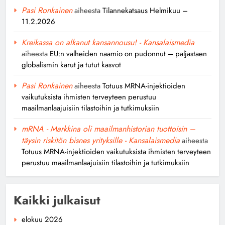
Pasi Ronkainen
aiheesta
Tilannekatsaus Helmikuu –
11.2.2026
Tilannekatsaus Helmikuu –
11.2.2026
Kreikassa on alkanut kansannousu! - Kansalaismedia
aiheesta
EU:n valheiden naamio on pudonnut – paljastaen
Pasi Ronkainen
6 kuukautta ago
globalismin karut ja tutut kasvot
1
Pasi Ronkainen
aiheesta
Totuus MRNA-injektioiden
Avoin Demokratia Ratkaisee
vaikutuksista ihmisten terveyteen perustuu
Ongelmien Juurisyyt
maailmanlaajuisiin tilastoihin ja tutkimuksiin
Pasi Ronkainen
7 kuukautta ago
mRNA - Markkina oli maailmanhistorian tuottoisin –
0
täysin riskitön bisnes yrityksille - Kansalaismedia
aiheesta
Totuus MRNA-injektioiden vaikutuksista ihmisten terveyteen
perustuu maailmanlaajuisiin tilastoihin ja tutkimuksiin
Kaikki julkaisut
elokuu 2026