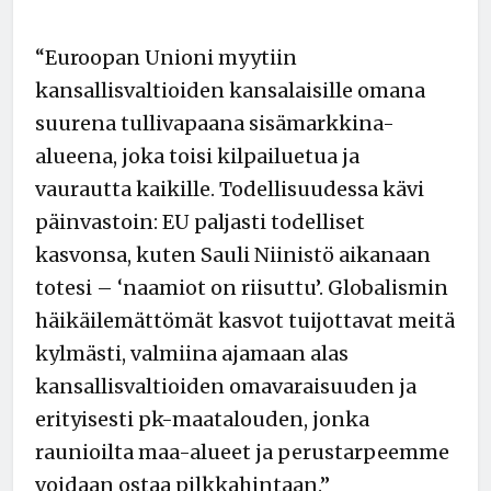
“Euroopan Unioni myytiin
kansallisvaltioiden kansalaisille omana
suurena tullivapaana sisämarkkina-
alueena, joka toisi kilpailuetua ja
vaurautta kaikille. Todellisuudessa kävi
päinvastoin: EU paljasti todelliset
kasvonsa, kuten Sauli Niinistö aikanaan
totesi – ‘naamiot on riisuttu’. Globalismin
häikäilemättömät kasvot tuijottavat meitä
kylmästi, valmiina ajamaan alas
kansallisvaltioiden omavaraisuuden ja
erityisesti pk-maatalouden, jonka
raunioilta maa-alueet ja perustarpeemme
voidaan ostaa pilkkahintaan.”