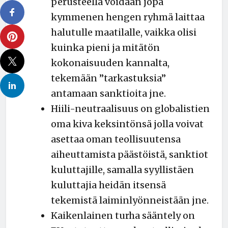
perusteella voidaan jopa
kymmenen hengen ryhmä laittaa
halutulle maatilalle, vaikka olisi
kuinka pieni ja mitätön
kokonaisuuden kannalta,
tekemään ”tarkastuksia”
antamaan sanktioita jne.
Hiili-neutraalisuus on globalistien
oma kiva keksintönsä jolla voivat
asettaa oman teollisuutensa
aiheuttamista päästöistä, sanktiot
kuluttajille, samalla syyllistäen
kuluttajia heidän itsensä
tekemistä laiminlyönneistään jne.
Kaikenlainen turha sääntely on