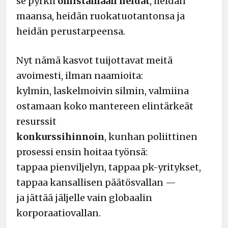
se pyrkii
omistamaan heidät
, heidän
maansa, heidän ruokatuotantonsa ja
heidän perustarpeensa.
Nyt nämä kasvot tuijottavat meitä
avoimesti, ilman naamioita:
kylmin, laskelmoivin silmin, valmiina
ostamaan koko mantereen elintärkeät
resurssit
konkurssihinnoin
, kunhan poliittinen
prosessi ensin hoitaa työnsä:
tappaa pienviljelyn, tappaa pk-yritykset,
tappaa kansallisen päätösvallan —
ja jättää jäljelle vain globaalin
korporaatiovallan.