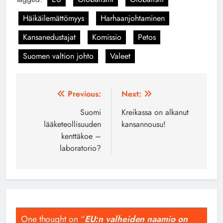
Häikäilemättömyys
Harhaanjohtaminen
Kansanedustajat
Komissio
Petos
Suomen valtion johto
Valeet
Artikkelien
Previous:
Next:
selaus
Suomi
Kreikassa on alkanut
lääketeollisuuden
kansannousu!
kenttäkoe –
laboratorio?
One thought on “
EU:n valheiden naamio on