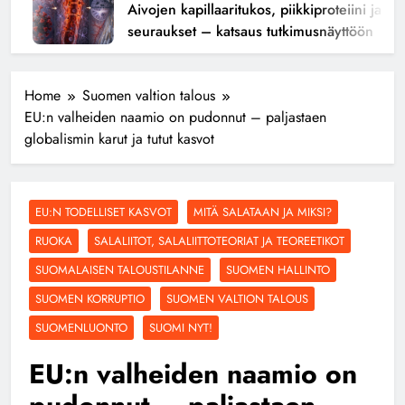
Aivojen kapillaaritukos, piikkiproteiini ja kogni
seuraukset – katsaus tutkimusnäyttöön
Home
Suomen valtion talous
EU:n valheiden naamio on pudonnut – paljastaen
globalismin karut ja tutut kasvot
EU:N TODELLISET KASVOT
MITÄ SALATAAN JA MIKSI?
RUOKA
SALALIITOT, SALALIITTOTEORIAT JA TEOREETIKOT
SUOMALAISEN TALOUSTILANNE
SUOMEN HALLINTO
SUOMEN KORRUPTIO
SUOMEN VALTION TALOUS
SUOMENLUONTO
SUOMI NYT!
EU:n valheiden naamio on