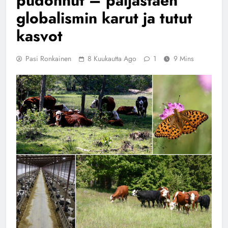
pudonnut – paljastaen
globalismin karut ja tutut
kasvot
Pasi Ronkainen
8 Kuukautta Ago
1
9 Mins