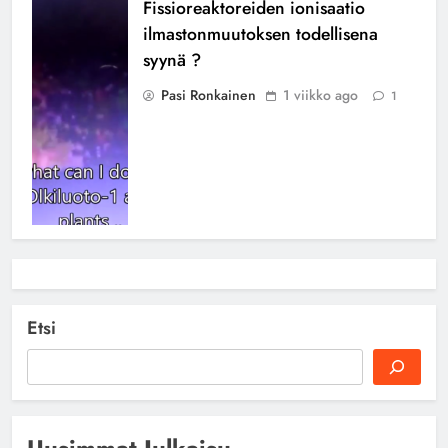
Fissioreaktoreiden ionisaatio
ilmastonmuutoksen todellisena
syynä ?
Pasi Ronkainen
1 viikko ago
1
Suomen uutiset – viikkokatsaus 12
Maaliskuu
Pasi Ronkainen
5 kuukautta ago
Etsi
0