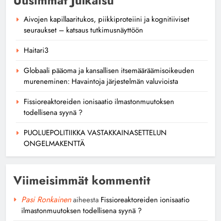
Uusimmat Julkaisu
Aivojen kapillaaritukos, piikkiproteiini ja kognitiiviset
seuraukset – katsaus tutkimusnäyttöön
Haitari3
Globaali pääoma ja kansallisen itsemääräämisoikeuden
mureneminen: Havaintoja järjestelmän valuvioista
Fissioreaktoreiden ionisaatio ilmastonmuutoksen
todellisena syynä ?
PUOLUEPOLITIIKKA VASTAKKAINASETTELUN
ONGELMAKENTTÄ
Viimeisimmät kommentit
Pasi Ronkainen
aiheesta
Fissioreaktoreiden ionisaatio
ilmastonmuutoksen todellisena syynä ?