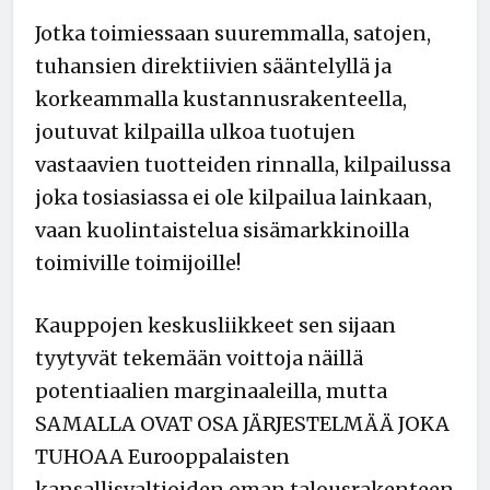
Jotka toimiessaan suuremmalla, satojen,
tuhansien direktiivien sääntelyllä ja
korkeammalla kustannusrakenteella,
joutuvat kilpailla ulkoa tuotujen
vastaavien tuotteiden rinnalla, kilpailussa
joka tosiasiassa ei ole kilpailua lainkaan,
vaan kuolintaistelua sisämarkkinoilla
toimiville toimijoille!
Kauppojen keskusliikkeet sen sijaan
tyytyvät tekemään voittoja näillä
potentiaalien marginaaleilla, mutta
SAMALLA OVAT OSA JÄRJESTELMÄÄ JOKA
TUHOAA Eurooppalaisten
kansallisvaltioiden oman talousrakenteen