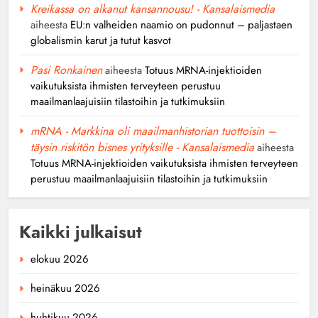
Kreikassa on alkanut kansannousu! - Kansalaismedia
aiheesta
EU:n valheiden naamio on pudonnut – paljastaen
globalismin karut ja tutut kasvot
Pasi Ronkainen
aiheesta
Totuus MRNA-injektioiden
vaikutuksista ihmisten terveyteen perustuu
maailmanlaajuisiin tilastoihin ja tutkimuksiin
mRNA - Markkina oli maailmanhistorian tuottoisin –
täysin riskitön bisnes yrityksille - Kansalaismedia
aiheesta
Totuus MRNA-injektioiden vaikutuksista ihmisten terveyteen
perustuu maailmanlaajuisiin tilastoihin ja tutkimuksiin
Kaikki julkaisut
elokuu 2026
heinäkuu 2026
huhtikuu 2026