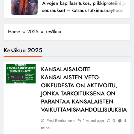
Aivojen kapillaaritukos, piikkiproteiini ja kogn
seuraukset – katsaus tutkimusnäyttöön
Home
2025
kesäkuu
Kesäkuu 2025
KANSALAISALOITE
KANSALAISTEN VETO-
YLEISET
OIKEUDESTA ON AKTIVOITU,
JONKA TARKOITUKSENA ON
PARANTAA KANSALAISTEN
VAIKUTTAMISMAHDOLLISUUKSIA
Pasi Ronkainen
1 vuosi ago
0
4
mins