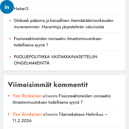
Haitari3
Globaali pääoma ja kansallisen itsemääräämisoikeuden
mureneminen: Havaintoja järjestelmän valuvioista
Fissioreaktoreiden ionisaatio ilmastonmuutoksen
todellisena syynä ?
PUOLUEPOLITIIKKA VASTAKKAINASETTELUN
ONGELMAKENTTÄ
Viimeisimmät kommentit
Pasi Ronkainen
aiheesta
Fissioreaktoreiden ionisaatio
ilmastonmuutoksen todellisena syynä ?
Pasi Ronkainen
aiheesta
Tilannekatsaus Helmikuu –
11.2.2026