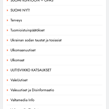
SUOMI KUNTOON – OPAS
SUOMI NYT!
Terveys
Tuomioistuinpäätökset
Ukrainan sodan taustat ja tosiasiat
Ulkomaanuutiset
Ulkomaat
UUTISVIIKKO KATSAUKSET
ValeUutiset
Valeuutiset ja Disinformaatio
Valtamedia Info