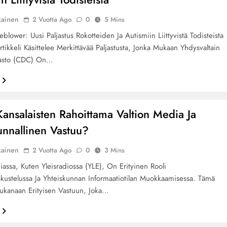
kainen
2 Vuotta Ago
0
5 Mins
lower: Uusi Paljastus Rokotteiden Ja Autismiin Liittyvistä Todisteista
tikkeli Käsittelee Merkittävää Paljastusta, Jonka Mukaan Yhdysvaltain
irasto (CDC) On…
ansalaisten Rahoittama Valtion Media Ja
unnallinen Vastuu?
kainen
2 Vuotta Ago
0
3 Mins
iassa, Kuten Yleisradiossa (YLE), On Erityinen Rooli
skustelussa Ja Yhteiskunnan Informaatiotilan Muokkaamisessa. Tämä
ukanaan Erityisen Vastuun, Joka…