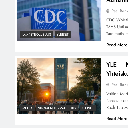
Pasi Ron
CDC Whistleb
Tämä Uutisar
Tautitautiv
LÄÄKETEOLLISUUS
YLEISET
Read More
YLE – K
Yhteisk
Pasi Ron
Valtion Med
Kansalaiske
Rooli Tuo M
MEDIA
SUOMEN TURVALLISUUS
YLEISET
Read More