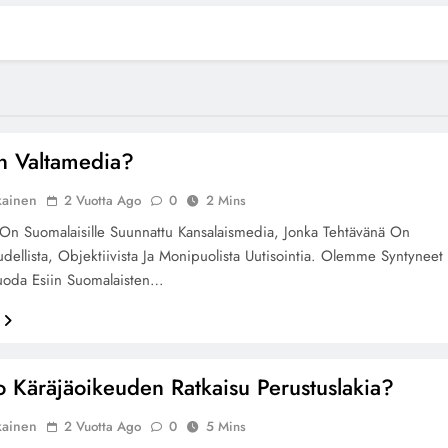
n Valtamedia?
kainen
2 Vuotta Ago
0
2 Mins
On Suomalaisille Suunnattu Kansalaismedia, Jonka Tehtävänä On
udellista, Objektiivista Ja Monipuolista Uutisointia. Olemme Syntyneet
uoda Esiin Suomalaisten…
o Käräjäoikeuden Ratkaisu Perustuslakia?
kainen
2 Vuotta Ago
0
5 Mins