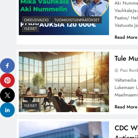
Aki Nummel
Vauhkala-Ja
Paatos/ Hel
OIKEUSVALTIO
TUOMIOISTUINPÄÄTÖKSET
Vastuusta J
YLEISET
Read More
Tule Mu
Pasi Ron
Valtamedia 
Lukemaan U
Maailmaam
YLEISET
Read More
CDC Whi
Autismii