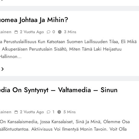
omea Johtaa Ja Mihin?
kainen
2 Vuotta Ago
0
3 Mins
a Perustuslaillisuus Kun Katsotaan Suomen Laillisuuden Tilaa, Eli Mikä
lkuperäisen Perustuslain Sisältö, Miten Tämä Laki Heijastuu
Hallinnon…
dia On Syntynyt – Valtamedia – Sinun
i
kainen
2 Vuotta Ago
1
5 Mins
On Kansalaismedia, Jossa Kansalaiset, Sinä Ja Minä, Olemme Osa
isällöntuotantoa. Aktiivisuus Voi Ilmentyä Monin Tavoin. Voit Olla