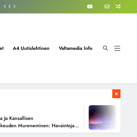
et
A4 Uutislehtinen
Valtamedia Info
2 Viikkoa A
Kansallisen
Fissioreakt
den Mureneminen: Havaintoja
Todellisena
sta