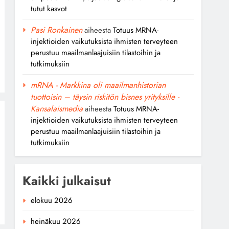
tutut kasvot
Pasi Ronkainen
aiheesta
Totuus MRNA-
injektioiden vaikutuksista ihmisten terveyteen
perustuu maailmanlaajuisiin tilastoihin ja
tutkimuksiin
mRNA - Markkina oli maailmanhistorian
tuottoisin – täysin riskitön bisnes yrityksille -
Kansalaismedia
aiheesta
Totuus MRNA-
injektioiden vaikutuksista ihmisten terveyteen
perustuu maailmanlaajuisiin tilastoihin ja
tutkimuksiin
Kaikki julkaisut
elokuu 2026
heinäkuu 2026