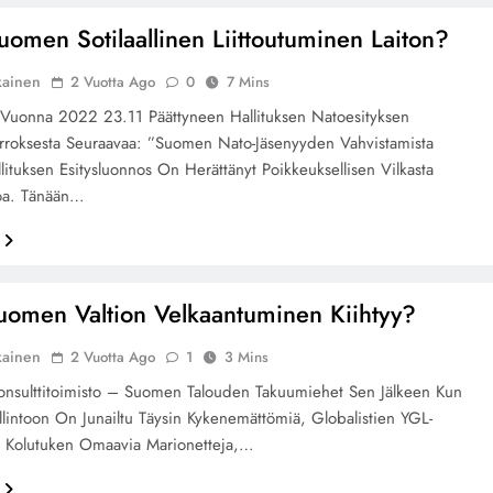
omen Sotilaallinen Liittoutuminen Laiton?
kainen
2 Vuotta Ago
0
7 Mins
 Vuonna 2022 23.11 Päättyneen Hallituksen Natoesityksen
rroksesta Seuraavaa: ”Suomen Nato-Jäsenyyden Vahvistamista
lituksen Esitysluonnos On Herättänyt Poikkeuksellisen Vilkasta
toa. Tänään…
uomen Valtion Velkaantuminen Kiihtyy?
kainen
2 Vuotta Ago
1
3 Mins
nsulttitoimisto – Suomen Talouden Takuumiehet Sen Jälkeen Kun
intoon On Junailtu Täysin Kykenemättömiä, Globalistien YGL-
n Kolutuken Omaavia Marionetteja,…