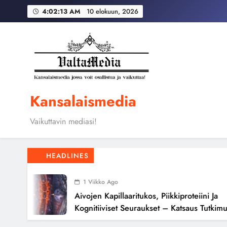
Skip
Globaali pääoma ja 
4:02:14 AM
10 elokuun, 2026
to
content
Aivojen kapillaari
Globaali pääoma ja 
Kansalaismedia
Vaikuttavin mediasi!
HEADLINES
1 Viikko Ago
Aivojen Kapillaaritukos, Piikkiproteiini Ja
Kognitiiviset Seuraukset – Katsaus Tutkimusnäy