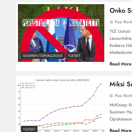
Onko Su
Pasi Ron
YLE Uutisoi
Lausuntokie
Koskeva Hal
Mielenkiin
SUOMEN TURVALLISUUS
YLEISET
Read More
Miksi S
Pasi Ron
McKinsey Ko
Suomen Hall
Opistotaso
YLEISET
Read More