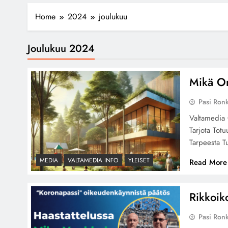
Home
2024
joulukuu
Joulukuu 2024
Mikä O
Pasi Ron
Valtamedia 
Tarjota Totu
Tarpeesta T
MEDIA
VALTAMEDIA INFO
YLEISET
Read More
Rikkoik
Pasi Ron