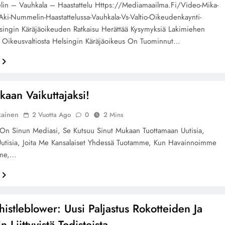
in – Vauhkala – Haastattelu Https://mediamaailma.fi/video-Mika-
-Aki-Nummelin-Haastattelussa-Vauhkala-Vs-Valtio-Oikeudenkaynti-
singin Käräjäoikeuden Ratkaisu Herättää Kysymyksiä Lakimiehen
a Oikeusvaltiosta Helsingin Käräjäoikeus On Tuominnut…
kaan Vaikuttajaksi!
kainen
2 Vuotta Ago
0
2 Mins
On Sinun Mediasi, Se Kutsuu Sinut Mukaan Tuottamaan Uutisia,
utisia, Joita Me Kansalaiset Yhdessä Tuotamme, Kun Havainnoimme
me,…
stleblower: Uusi Paljastus Rokotteiden Ja
n Liittyvistä Todisteista