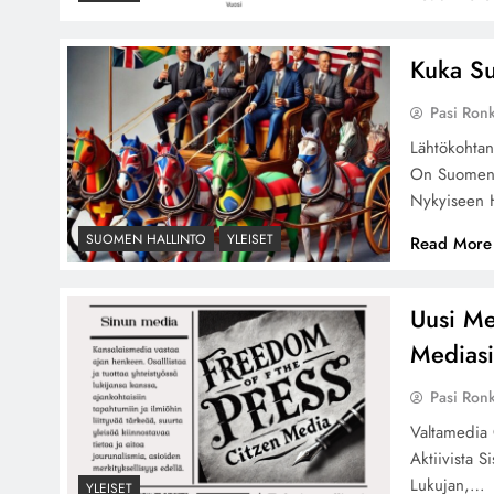
Kuka Su
Pasi Ron
Lähtökohtan
On Suomen A
Nykyiseen 
SUOMEN HALLINTO
YLEISET
Read More
Uusi Me
Medias
Pasi Ron
Valtamedia 
Aktiivista S
Lukujan,…
YLEISET