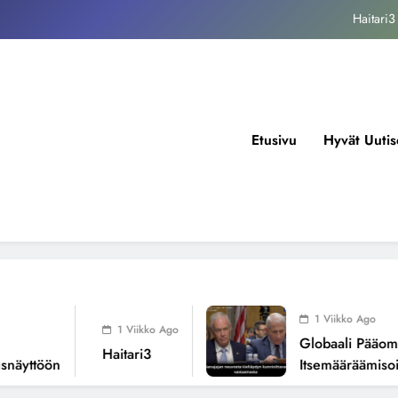
kansallisen itsemääräämisoikeuden mureneminen: Havaintoja järjestelmän
valuvioista
Fissioreaktoreiden ionisaatio ilmastonmuutoksen todellisena syynä ?
tukos, piikkiproteiini ja kognitiiviset seuraukset – katsaus tutkimusnäyttöön
Haitari3
Etusivu
Hyvät Uutis
kansallisen itsemääräämisoikeuden mureneminen: Havaintoja järjestelmän
valuvioista
Fissioreaktoreiden ionisaatio ilmastonmuutoksen todellisena syynä ?
1 Viikko Ago
1 Viikko Ago
Globaali Pääoma Ja 
Haitari3
ttöön
Itsemääräämisoikeu
Järjestelmän Valuvioi