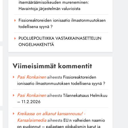
itsemääräämisoikeuden mureneminen:
Havaintoja järjestelmän valuvioista
Fissioreaktoreiden ionisaatio ilmastonmuutoksen
todellisena syynä ?
PUOLUEPOLITIIKKA VASTAKKAINASETTELUN
ONGELMAKENTTÄ
Viimeisimmät kommentit
Pasi Ronkainen
aiheesta
Fissioreaktoreiden
ionisaatio ilmastonmuutoksen todellisena syynä ?
Pasi Ronkainen
aiheesta
Tilannekatsaus Helmikuu
– 11.2.2026
Kreikassa on alkanut kansannousu! -
Kansalaismedia
aiheesta
EU:n valheiden naamio
on pudonnut – paljastaen globalismin karut ja