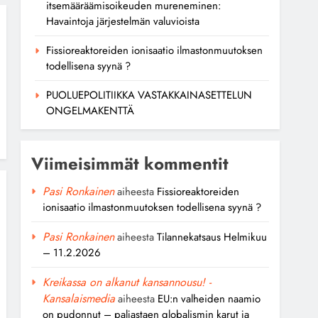
itsemääräämisoikeuden mureneminen:
Havaintoja järjestelmän valuvioista
Fissioreaktoreiden ionisaatio ilmastonmuutoksen
todellisena syynä ?
PUOLUEPOLITIIKKA VASTAKKAINASETTELUN
ONGELMAKENTTÄ
Viimeisimmät kommentit
Pasi Ronkainen
aiheesta
Fissioreaktoreiden
ionisaatio ilmastonmuutoksen todellisena syynä ?
Pasi Ronkainen
aiheesta
Tilannekatsaus Helmikuu
– 11.2.2026
Kreikassa on alkanut kansannousu! -
Kansalaismedia
aiheesta
EU:n valheiden naamio
on pudonnut – paljastaen globalismin karut ja