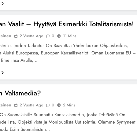
n Vaalit – Hyytävä Esimerkki Totalitarismista!
kainen
2 Vuotta Ago
0
11 Mins
steille, Joiden Tarkoitus On Saavuttaa Yhdenluukun Ohjauskeskus,
a Aluksi Euroopassa, Euroopan Kansallisvaltiot, Oman Luomansa EU –
imellinsä Avulla,…
n Valtamedia?
kainen
2 Vuotta Ago
0
2 Mins
On Suomalaisille Suunnattu Kansalaismedia, Jonka Tehtävänä On
udellista, Objektiivista Ja Monipuolista Uutisointia. Olemme Syntyneet
uoda Esiin Suomalaisten…