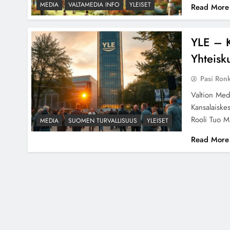
MEDIA
VALTAMEDIA INFO
YLEISET
Read More
YLE – K
Yhteisk
Pasi Ron
Valtion Med
Kansalaiske
Rooli Tuo M
MEDIA
SUOMEN TURVALLISUUS
YLEISET
Read More