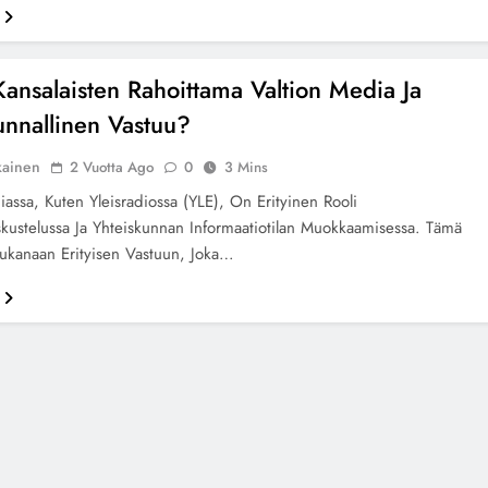
ansalaisten Rahoittama Valtion Media Ja
unnallinen Vastuu?
kainen
2 Vuotta Ago
0
3 Mins
iassa, Kuten Yleisradiossa (YLE), On Erityinen Rooli
skustelussa Ja Yhteiskunnan Informaatiotilan Muokkaamisessa. Tämä
ukanaan Erityisen Vastuun, Joka…