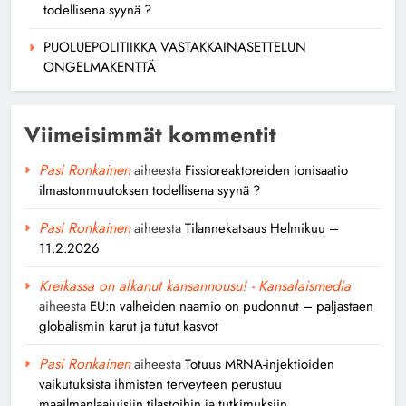
todellisena syynä ?
PUOLUEPOLITIIKKA VASTAKKAINASETTELUN
ONGELMAKENTTÄ
Viimeisimmät kommentit
Pasi Ronkainen
aiheesta
Fissioreaktoreiden ionisaatio
ilmastonmuutoksen todellisena syynä ?
Pasi Ronkainen
aiheesta
Tilannekatsaus Helmikuu –
11.2.2026
Kreikassa on alkanut kansannousu! - Kansalaismedia
aiheesta
EU:n valheiden naamio on pudonnut – paljastaen
globalismin karut ja tutut kasvot
Pasi Ronkainen
aiheesta
Totuus MRNA-injektioiden
vaikutuksista ihmisten terveyteen perustuu
maailmanlaajuisiin tilastoihin ja tutkimuksiin