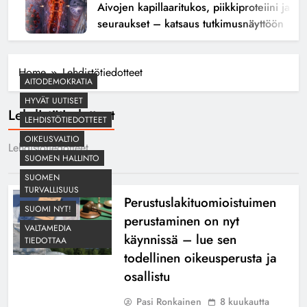
Aivojen kapillaaritukos, piikkiproteiini ja kog
seuraukset – katsaus tutkimusnäyttöön
Home
Lehdistötiedotteet
AITODEMOKRATIA
HYVÄT UUTISET
Lehdistötiedotteet
LEHDISTÖTIEDOTTEET
OIKEUSVALTIO
Lehdistötiedotteet
SUOMEN HALLINTO
SUOMEN
TURVALLISUUS
Perustuslakituomioistuimen
SUOMI NYT!
perustaminen on nyt
VALTAMEDIA
käynnissä – lue sen
TIEDOTTAA
todellinen oikeusperusta ja
osallistu
Pasi Ronkainen
8 kuukautta