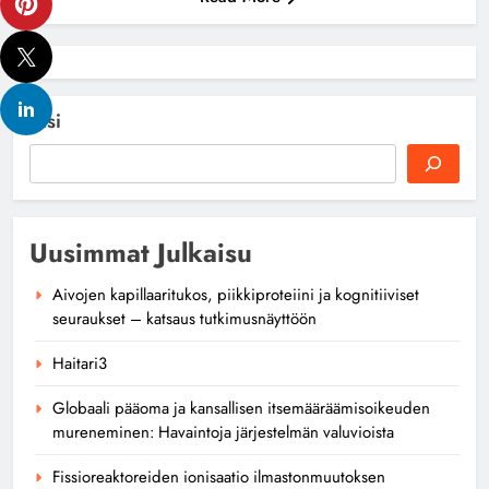
Etsi
Uusimmat Julkaisu
Aivojen kapillaaritukos, piikkiproteiini ja kognitiiviset
seuraukset – katsaus tutkimusnäyttöön
Haitari3
Globaali pääoma ja kansallisen itsemääräämisoikeuden
mureneminen: Havaintoja järjestelmän valuvioista
Fissioreaktoreiden ionisaatio ilmastonmuutoksen