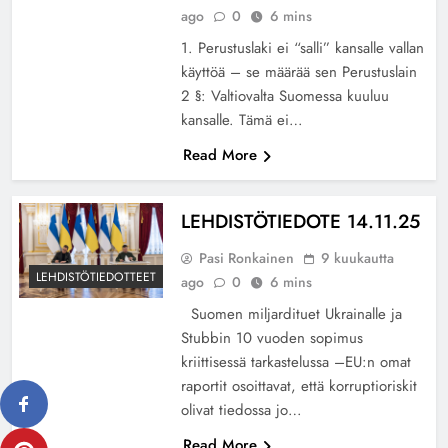
ago
0
6 mins
1. Perustuslaki ei “salli” kansalle vallan
käyttöä – se määrää sen Perustuslain
2 §: Valtiovalta Suomessa kuuluu
kansalle. Tämä ei…
Read More
LEHDISTÖTIEDOTE 14.11.25
Pasi Ronkainen
9 kuukautta
LEHDISTÖTIEDOTTEET
ago
0
6 mins
Suomen miljardituet Ukrainalle ja
Stubbin 10 vuoden sopimus
kriittisessä tarkastelussa –EU:n omat
raportit osoittavat, että korruptioriskit
olivat tiedossa jo…
Read More