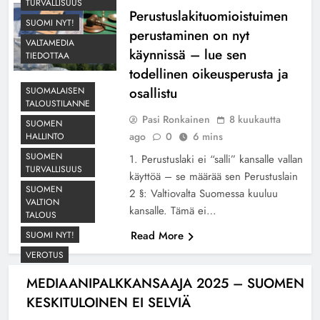
TURVALLISUUS
Perustuslakituomioistuimen
SUOMI NYT!
perustaminen on nyt
VALTAMEDIA
käynnissä – lue sen
TIEDOTTAA
todellinen oikeusperusta ja
osallistu
SUOMALAISEN
TALOUSTILANNE
Pasi Ronkainen
8 kuukautta
SUOMEN
ago
0
6 mins
HALLINTO
SUOMEN
1. Perustuslaki ei “salli” kansalle vallan
TURVALLISUUS
käyttöä – se määrää sen Perustuslain
SUOMEN
2 §: Valtiovalta Suomessa kuuluu
VALTION
kansalle. Tämä ei…
TALOUS
Read More
SUOMI NYT!
VEROTUS
MEDIAANIPALKKANSAAJA 2025 – SUOMEN
KESKITULOINEN EI SELVIÄ