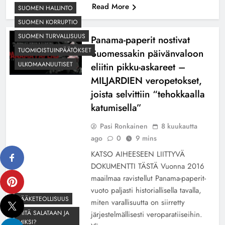
Read More
SUOMEN HALLINTO
SUOMEN KORRUPTIO
SUOMEN TURVALLISUUS
Panama-paperit nostivat
TUOMIOISTUINPÄÄTÖKSET
Suomessakin päivänvaloon
ULKOMAANUUTISET
eliitin pikku-askareet –
MILJARDIEN veropetokset,
joista selvittiin “tehokkaalla
katumisella”
Pasi Ronkainen
8 kuukautta
ago
0
9 mins
KATSO AIHEESEEN LIITTYVÄ
DOKUMENTTI TÄSTÄ Vuonna 2016
maailmaa ravistellut Panama-paperit-
vuoto paljasti historiallisella tavalla,
LÄÄKETEOLLISUUS
miten varallisuutta on siirretty
MITÄ SALATAAN JA
järjestelmällisesti veroparatiiseihin.
MIKSI?