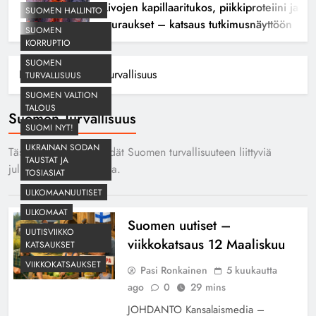
Aivojen kapillaaritukos, piikkiproteiini ja kogn
SUOMEN HALLINTO
seuraukset – katsaus tutkimusnäyttöön
SUOMEN
KORRUPTIO
SUOMEN
Home
Suomen turvallisuus
TURVALLISUUS
SUOMEN VALTION
TALOUS
Suomen Turvallisuus
SUOMI NYT!
UKRAINAN SODAN
Tästä kategoriasta löydät Suomen turvallisuuteen liittyviä
TAUSTAT JA
julkaisuja ja artikkeleita.
TOSIASIAT
ULKOMAANUUTISET
ULKOMAAT
Suomen uutiset –
UUTISVIIKKO
viikkokatsaus 12 Maaliskuu
KATSAUKSET
VIIKKOKATSAUKSET
Pasi Ronkainen
5 kuukautta
ago
0
29 mins
JOHDANTO Kansalaismedia –