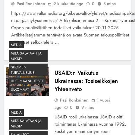
Pasi Ronkainen
9 kuukautta ago
0
8 mins
https://www.valtamedia.org/oikeusvaltio/yleiset/mediaanipalkan
ei-parjaa-nykysuomessa/ Artikkelisarjan osa 2 – Kokonaisveroast
Orpon puoliväliriihen todelliset vaikutukset 20.11.2025
Artikkelisarjamme tehtävänä on avata Suomen talouspoliittiset
päätökset selkokielellä,…
MEDIA
Read More
MITÄ SALATAAN JA
MIKSI?
SUOMEN
USAID:n Vaikutus
TURVALLISUUS
Ukrainassa: Tosiseikkojen
ULKOMAANUUTISET
Yhteenveto
ULKOMAAT
Pasi Ronkainen
1 vuosi
ago
0
9 mins
MEDIA
USAID rooli urkainassa USAID aloitti
MITÄ SALATAAN JA
toimintansa Ukrainassa vuonna 1992,
MIKSI?
keskittyen maan siirtymiseen
SALALIITOT,