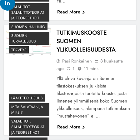
Yli…
SALALIITOT,
Read More
SALALIITTOTEORIAT
JA TEOREETIKOT
SUOMEN HALLINTO
TUTKIMUSKOOSTE
SUOMEN
SUOMEN
TURVALLISUUS
YLIKUOLLEISUUDESTA
TERVEYS
Pasi Ronkainen
8 kuukautta
ago
1
11 mins
Yllä oleva kuvaaja on Suomen
tilastokeskuksen julkisista
tilastosarjoista tuotettu kooste, josta
LÄÄKETEOLLISUUS
ilmenee ylimmäisenä koko Suomen
MITÄ SALATAAN JA
ylikuolleisuus, alempana tutkimuksen
MIKSI?
”mustahevonen” eli…
SALALIITOT,
Read More
SALALIITTOTEORIAT
JA TEOREETIKOT