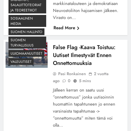
markkinatalouteen ja demokratiaan
SALALIITTOTEORIAT
Neuvostoliiton hajoamisen jälkeen.
JA TEOREETIKOT
Virasto on…
SOSIAALINEN
MEDIA
Read More
SUOMEN HALLINTO
SUOMEN
TURVALLISUUS
False Flag -Kaava Toistuu:
ULKOMAANUUTISET
Uutiset Ilmestyvät Ennen
Onnettomuuksia
VALEUUTISET
Pasi Ronkainen
2 vuotta
ago
0
5 mins
Jälleen kerran on saatu uusi
”onnettomuus” jonka uutisoinnin
huomattiin tapahtuneen jo ennen
varsinaista tapahtumaa ->
”onnettomuutta” miten tämä voi
olla…