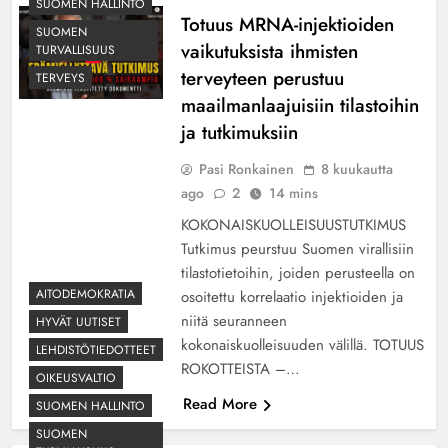
SUOMEN HALLINTO
Totuus MRNA-injektioiden
SUOMEN
vaikutuksista ihmisten
TURVALLISUUS
terveyteen perustuu
TERVEYS
maailmanlaajuisiin tilastoihin
ja tutkimuksiin
Pasi Ronkainen
8 kuukautta
ago
2
14 mins
KOKONAISKUOLLEISUUSTUTKIMUS
Tutkimus peurstuu Suomen virallisiin
tilastotietoihin, joiden perusteella on
AITODEMOKRATIA
osoitettu korrelaatio injektioiden ja
niitä seuranneen
HYVÄT UUTISET
kokonaiskuolleisuuden välillä. TOTUUS
LEHDISTÖTIEDOTTEET
ROKOTTEISTA –…
OIKEUSVALTIO
Read More
SUOMEN HALLINTO
SUOMEN