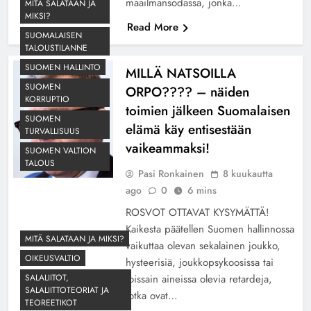
maailmansodassa, jonka…
MITÄ SALATAAN JA
MIKSI?
Read More
SUOMALAISEN
TALOUSTILANNE
SUOMEN HALLINTO
MILLÄ NATSOILLA
SUOMEN
ORPO???? – näiden
KORRUPTIO
toimien jälkeen Suomalaisen
SUOMEN
elämä käy entisestään
TURVALLISUUS
vaikeammaksi!
SUOMEN VALTION
TALOUS
Pasi Ronkainen
8 kuukautta
ago
0
6 mins
ROSVOT OTTAVAT KYSYMÄTTÄ!
Kaikesta päätellen Suomen hallinnossa
MITÄ SALATAAN JA MIKSI?
vaikuttaa olevan sekalainen joukko,
OIKEUSVALTIO
hysteerisiä, joukkopsykoosissa tai
SALALIITOT,
joissain aineissa olevia retardeja,
SALALIITTOTEORIAT JA
jotka ovat…
TEOREETIKOT