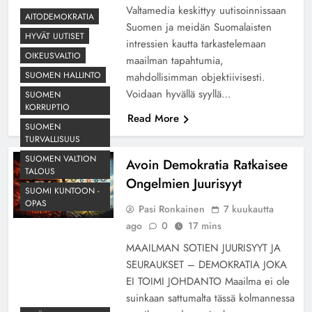
Valtamedia keskittyy uutisoinnissaan
AITODEMOKRATIA
Suomen ja meidän Suomalaisten
HYVÄT UUTISET
intressien kautta tarkastelemaan
OIKEUSVALTIO
maailman tapahtumia,
SUOMEN HALLINTO
mahdollisimman objektiivisesti.
Voidaan hyvällä syyllä…
SUOMEN
KORRUPTIO
Read More
SUOMEN
TURVALLISUUS
SUOMEN VALTION
Avoin Demokratia Ratkaisee
TALOUS
Ongelmien Juurisyyt
SUOMI KUNTOON -
OPAS
Pasi Ronkainen
7 kuukautta
ago
0
17 mins
MAAILMAN SOTIEN JUURISYYT JA
SEURAUKSET – DEMOKRATIA JOKA
EI TOIMI JOHDANTO Maailma ei ole
suinkaan sattumalta tässä kolmannessa