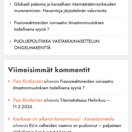
Globaali pääoma ja kansallisen itsemääräämisoikeuden
mureneminen: Havaintoja järjestelmän valuvioista
Fissioreaktoreiden ionisaatio ilmastonmuutoksen
todellisena syynä ?
PUOLUEPOLITIIKKA VASTAKKAINASETTELUN
ONGELMAKENTTÄ
Viimeisimmät kommentit
Pasi Ronkainen
aiheesta
Fissioreaktoreiden ionisaatio
ilmastonmuutoksen todellisena syynä ?
Pasi Ronkainen
aiheesta
Tilannekatsaus Helmikuu –
11.2.2026
Kreikassa on alkanut kansannousu! - Kansalaismedia
aiheesta
EU:n valheiden naamio on pudonnut – paljastaen
globalismin karut ja tutut kasvot