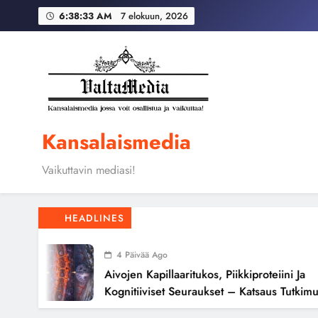
Skip
Globaali pääoma ja 
6:38:34 AM
7 elokuun, 2026
to
content
Aivojen kapillaari
Globaali pääoma ja 
Kansalaismedia
Vaikuttavin mediasi!
HEADLINES
4 Päivää Ago
Aivojen Kapillaaritukos, Piikkiproteiini Ja
Kognitiiviset Seuraukset – Katsaus Tutkimusnä