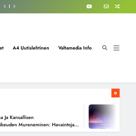
et
A4 Uutislehtinen
Valtamedia Info
1 Viikko A
 Kansallisen
Fissioreak
uden Mureneminen: Havaintoja
Todellisen
oista