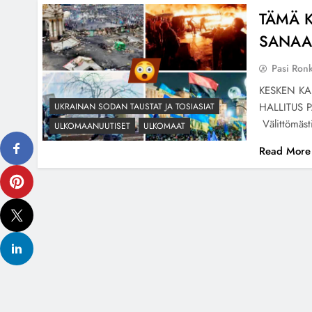
TÄMÄ 
SANAA
Pasi Ron
KESKEN KA
HALLITUS 
UKRAINAN SODAN TAUSTAT JA TOSIASIAT
Välittömäst
ULKOMAANUUTISET
ULKOMAAT
Read More