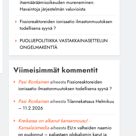
itsemääräämisoikeuden mureneminen:
Havaintoja järjestelmän valuvioista
Fissioreaktoreiden ionisaatio ilmastonmuutoksen
todellisena syynä ?
PUOLUEPOLITIIKKA VASTAKKAINASETTELUN
ONGELMAKENTTÄ
Viimeisimmät kommentit
Pasi Ronkainen
aiheesta
Fissioreaktoreiden
ionisaatio ilmastonmuutoksen todellisena syynä ?
Pasi Ronkainen
aiheesta
Tilannekatsaus Helmikuu
– 11.2.2026
Kreikassa on alkanut kansannousu! -
Kansalaismedia
aiheesta
EU:n valheiden naamio
on pudonnut – paljastaen globalismin karut ja