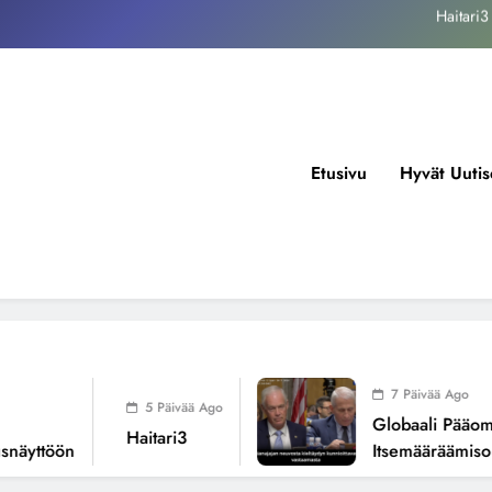
kansallisen itsemääräämisoikeuden mureneminen: Havaintoja järjestelmän
valuvioista
Fissioreaktoreiden ionisaatio ilmastonmuutoksen todellisena syynä ?
tukos, piikkiproteiini ja kognitiiviset seuraukset – katsaus tutkimusnäyttöön
Haitari3
Etusivu
Hyvät Uutis
kansallisen itsemääräämisoikeuden mureneminen: Havaintoja järjestelmän
valuvioista
Fissioreaktoreiden ionisaatio ilmastonmuutoksen todellisena syynä ?
7 Päivää Ago
5 Päivää Ago
Globaali Pääoma Ja
Haitari3
yttöön
Itsemääräämisoike
Järjestelmän Valuvi