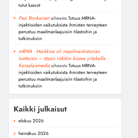
tutut kasvot
Pasi Ronkainen
aiheesta
Totuus MRNA-
injektioiden vaikutuksista ihmisten terveyteen
perustuu maailmanlaajuisiin tilastoihin ja
tutkimuksiin
mRNA - Markkina oli maailmanhistorian
tuottoisin – täysin riskitön bisnes yrityksille -
Kansalaismedia
aiheesta
Totuus MRNA-
injektioiden vaikutuksista ihmisten terveyteen
perustuu maailmanlaajuisiin tilastoihin ja
tutkimuksiin
Kaikki julkaisut
elokuu 2026
heinäkuu 2026