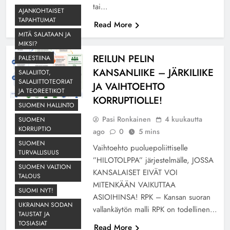
tai…
AJANKOHTAISET
TAPAHTUMAT
Read More
MITÄ SALATAAN JA
MIKSI?
REILUN PELIN
PALESTIINA
KANSANLIIKE – JÄRKILIIKE
SALALIITOT,
KANSANLIIKE
SALALIITTOTEORIAT
JA VAIHTOEHTO
SUOMI KUNTOON
JA TEOREETIKOT
KORRUPTIOLLE!
SUOMEN HALLINTO
Pasi Ronkainen
4 kuukautta
SUOMEN
KORRUPTIO
ago
0
5 mins
SUOMEN
Vaihtoehto puoluepoliittiselle
TURVALLISUUS
”HILOTOLPPA” järjestelmälle, JOSSA
SUOMEN VALTION
KANSALAISET EIVÄT VOI
TALOUS
MITENKÄÄN VAIKUTTAA
SUOMI NYT!
ASIOIHINSA! RPK – Kansan suoran
UKRAINAN SODAN
vallankäytön malli RPK on todellinen…
TAUSTAT JA
TOSIASIAT
Read More