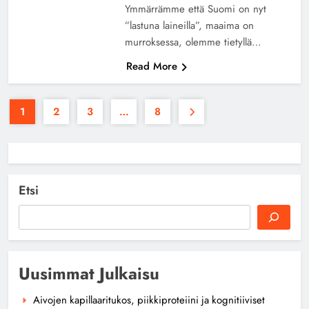
Ymmärrämme että Suomi on nyt
”lastuna laineilla”, maaima on
murroksessa, olemme tietyllä…
Read More
1
2
3
…
8
Etsi
Uusimmat Julkaisu
Aivojen kapillaaritukos, piikkiproteiini ja kognitiiviset