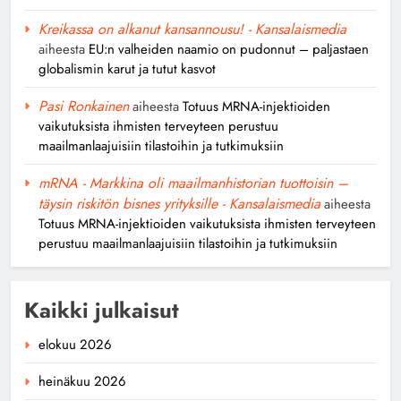
Kreikassa on alkanut kansannousu! - Kansalaismedia
aiheesta
EU:n valheiden naamio on pudonnut – paljastaen
globalismin karut ja tutut kasvot
Pasi Ronkainen
aiheesta
Totuus MRNA-injektioiden
vaikutuksista ihmisten terveyteen perustuu
maailmanlaajuisiin tilastoihin ja tutkimuksiin
mRNA - Markkina oli maailmanhistorian tuottoisin –
täysin riskitön bisnes yrityksille - Kansalaismedia
aiheesta
Totuus MRNA-injektioiden vaikutuksista ihmisten terveyteen
perustuu maailmanlaajuisiin tilastoihin ja tutkimuksiin
Kaikki julkaisut
elokuu 2026
heinäkuu 2026