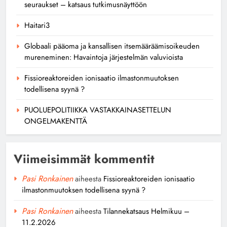
seuraukset – katsaus tutkimusnäyttöön
Haitari3
Globaali pääoma ja kansallisen itsemääräämisoikeuden
mureneminen: Havaintoja järjestelmän valuvioista
Fissioreaktoreiden ionisaatio ilmastonmuutoksen
todellisena syynä ?
PUOLUEPOLITIIKKA VASTAKKAINASETTELUN
ONGELMAKENTTÄ
Viimeisimmät kommentit
Pasi Ronkainen
aiheesta
Fissioreaktoreiden ionisaatio
ilmastonmuutoksen todellisena syynä ?
Pasi Ronkainen
aiheesta
Tilannekatsaus Helmikuu –
11.2.2026