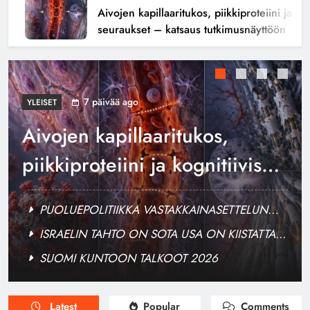
Aivojen kapillaaritukos, piikkiproteiini ja kogn
seuraukset – katsaus tutkimusnäyttöön
7 päivää ago
YLEISET
Aivojen kapillaaritukos,
piikkiproteiini ja kognitiiviset
seuraukset – katsaus
PUOLUEPOLITIIKKA VASTAKKAINASETTELUN
tutkimusnäyttöön
ONGELMAKENTTÄ
ISRAELIN TAHTO ON SOTA USA ON KIISTATTA
NETANJAHUN SÄTKYNUKKE
SUOMI KUNTOON TALKOOT 2026
Latest
Popular
Comments