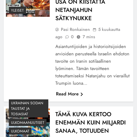
USA ON KIISTATTA
NETANJAHUN
YLEISET
SÄTKYNUKKE
Pasi Ronkainen
5 kuukautta
ago
0
7 mins
Asiantuntijoiden ja historioitsijoiden
arvioiden perusteella Israelin ehdoton
tavoite on Iranin sotilaallinen
lyöminen. Tämän tavoitteen
toteuttamiseksi Natanjahu on vieraillut
Trumpin luona…
Read More
UKRAINAN SODAN
TAUSTAT JA
TÄMÄ KUVA KERTOO
TOSIASIAT
ENEMMÄN KUIN MILJARDI
ULKOMAANUUTISET
SANAA, TOTUUDEN
ULKOMAAT