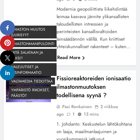
Modernia geopoliittista liikehdintää
leimaa kasvava jännite ylikansallisten
taloudellisten intressien ja
ILMASTON MUUTOS
perinteisten kansallisvaltioiden
JUURISYYT
lainsäädännön välillä. Kun kriittiset
ILMASTONMANIPULOINTI
yhteiskunnalliset rakenteet – kuten…
MITÄ SALATAAN JA
Read More
MIKSI?
VALEUUTISET JA
DISINFORMAATIO
Fissioreaktoreiden ionisaatio
VALTAMEDIA TIEDOTTAA
ilmastonmuutoksen
YMPÄRISTÖ RIKOKSET,
todellisena syynä ?
PÄÄSTÖT
Pasi Ronkainen
2 viikkoa
ago
1
13 mins
1. Johdanto: Keskustelun lähtökohtana
on laaja, maailmanlaajuinen ja
vuosikymmeniä jatkunut