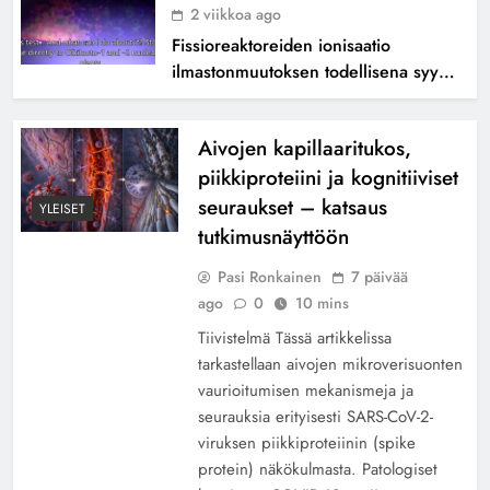
2 viikkoa ago
Fissioreaktoreiden ionisaatio
ilmastonmuutoksen todellisena syynä
?
Aivojen kapillaaritukos,
piikkiproteiini ja kognitiiviset
seuraukset – katsaus
YLEISET
tutkimusnäyttöön
Pasi Ronkainen
7 päivää
ago
0
10 mins
Tiivistelmä Tässä artikkelissa
tarkastellaan aivojen mikroverisuonten
vaurioitumisen mekanismeja ja
seurauksia erityisesti SARS-CoV-2-
viruksen piikkiproteiinin (spike
protein) näkökulmasta. Patologiset