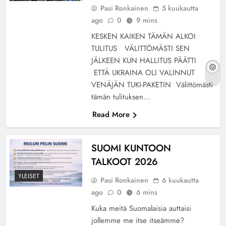
Pasi Ronkainen
5 kuukautta
ago
0
9 mins
KESKEN KAIKEN TÄMÄN ALKOI
TULITUS VÄLITTÖMÄSTI SEN
JÄLKEEN KUN HALLITUS PÄÄTTI
ETTÄ UKRAINA OLI VALINNUT
VENÄJÄN TUKI-PAKETIN Välittömästi
tämän tulituksen…
Read More
SUOMI KUNTOON
TALKOOT 2026
YLEISET
Pasi Ronkainen
6 kuukautta
ago
0
6 mins
Kuka meitä Suomalaisia auttaisi
jollemme me itse itseämme?