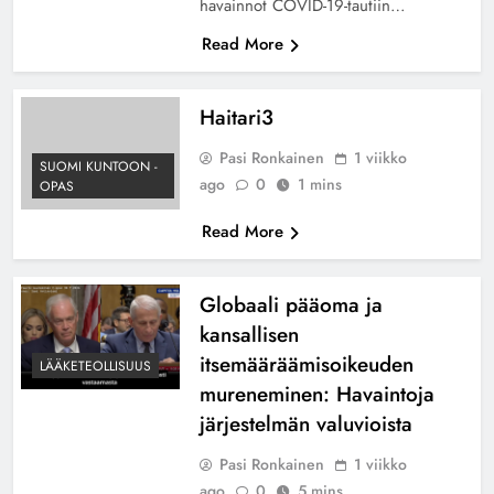
havainnot COVID-19-tautiin…
Read More
Haitari3
Pasi Ronkainen
1 viikko
SUOMI KUNTOON -
ago
0
1 mins
OPAS
Read More
Globaali pääoma ja
kansallisen
itsemääräämisoikeuden
LÄÄKETEOLLISUUS
mureneminen: Havaintoja
järjestelmän valuvioista
Pasi Ronkainen
1 viikko
ago
0
5 mins