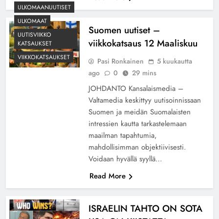
ULKOMAANUUTISET
ULKOMAAT
Suomen uutiset –
UUTISVIIKKO
viikkokatsaus 12 Maaliskuu
KATSAUKSET
VIIKKOKATSAUKSET
Pasi Ronkainen
5 kuukautta
ago
0
29 mins
JOHDANTO Kansalaismedia –
Valtamedia keskittyy uutisoinnissaan
Suomen ja meidän Suomalaisten
intressien kautta tarkastelemaan
maailman tapahtumia,
mahdollisimman objektiivisesti.
Voidaan hyvällä syyllä…
Read More
ISRAELIN TAHTO ON SOTA