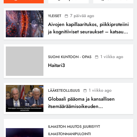
7 päivää ago
YLEISET
Aivojen kapillaaritukos, piikkiproteiini
ja kognitiiviset seuraukset – katsaus
tutkimusnäyttöön
1 viikko ago
SUOMI KUNTOON - OPAS
Haitari3
1 viikko ago
LÄÄKETEOLLISUUS
Globaali pääoma ja kansallisen
itsemääräämisoikeuden
mureneminen: Havaintoja
järjestelmän valuvioista
ILMASTON MUUTOS JUURISYYT
ILMASTONMANIPULOINTI