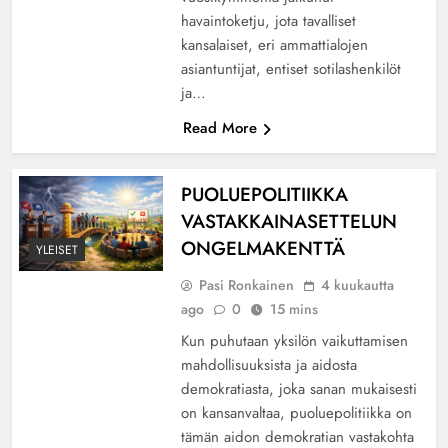
havaintoketju, jota tavalliset
kansalaiset, eri ammattialojen
asiantuntijat, entiset sotilashenkilöt
ja…
Read More
PUOLUEPOLITIIKKA
VASTAKKAINASETTELUN
ONGELMAKENTTÄ
YLEISET
Pasi Ronkainen
4 kuukautta
ago
0
15 mins
Kun puhutaan yksilön vaikuttamisen
mahdollisuuksista ja aidosta
demokratiasta, joka sanan mukaisesti
on kansanvaltaa, puoluepolitiikka on
tämän aidon demokratian vastakohta