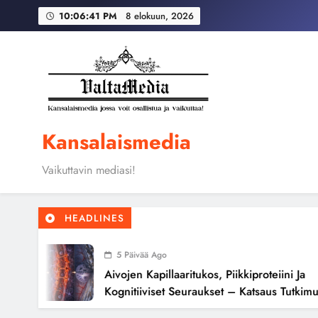
Skip
Globaali pääoma ja 
10:06:41 PM
8 elokuun, 2026
to
content
Aivojen kapillaari
Kansalaismedia
Globaali pääoma ja 
Vaikuttavin mediasi!
HEADLINES
5 Päivää Ago
Aivojen Kapillaaritukos, Piikkiproteiini Ja
Kognitiiviset Seuraukset – Katsaus Tutkimusnä