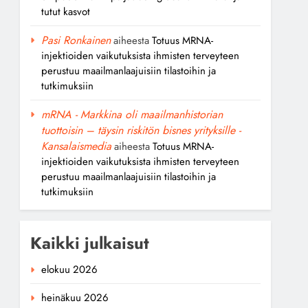
tutut kasvot
Pasi Ronkainen
aiheesta
Totuus MRNA-
injektioiden vaikutuksista ihmisten terveyteen
perustuu maailmanlaajuisiin tilastoihin ja
tutkimuksiin
mRNA - Markkina oli maailmanhistorian
tuottoisin – täysin riskitön bisnes yrityksille -
Kansalaismedia
aiheesta
Totuus MRNA-
injektioiden vaikutuksista ihmisten terveyteen
perustuu maailmanlaajuisiin tilastoihin ja
tutkimuksiin
Kaikki julkaisut
elokuu 2026
heinäkuu 2026