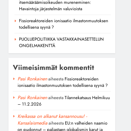
itsemääräämisoikeuden mureneminen:
Havaintoja järjestelmän valuvioista
Fissioreaktoreiden ionisaatio ilmastonmuutoksen
todellisena syynä ?
PUOLUEPOLITIIKKA VASTAKKAINASETTELUN
ONGELMAKENTTÄ
Viimeisimmät kommentit
Pasi Ronkainen
aiheesta
Fissioreaktoreiden
ionisaatio ilmastonmuutoksen todellisena syynä ?
Pasi Ronkainen
aiheesta
Tilannekatsaus Helmikuu
– 11.2.2026
Kreikassa on alkanut kansannousu! -
Kansalaismedia
aiheesta
EU:n valheiden naamio
on pudonnut – paljastaen globalismin karut ja