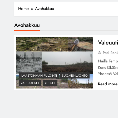
Home
Avohakkuu
Avohakkuu
Valeuut
Pasi Ron
Näillä Temp
Keneltäkään
Yhdessä Val
ILMASTONMANIPULOINTI
SUOMENLUONTO
VALEUUTISET
YLEISET
Read More