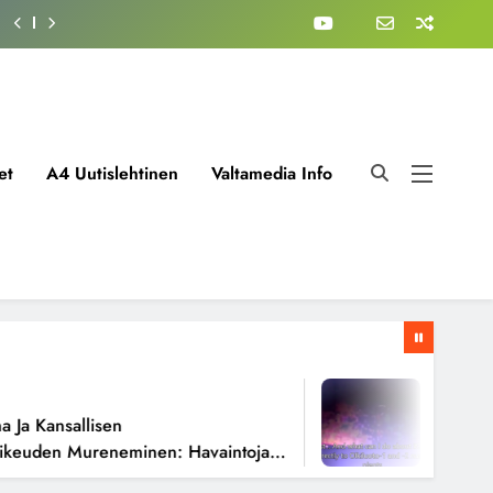
et
A4 Uutislehtinen
Valtamedia Info
1 Viikko A
 Kansallisen
Fissioreak
uden Mureneminen: Havaintoja
Todellisen
oista