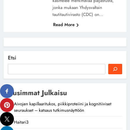
käsittelee merkittävää paljastusta,
jonka mukaan Yhdysvaltain
tautitautivirasto (CDC) on…
Read More
Etsi
Uusimmat Julkaisu
Aivojen kapillaaritukos, piikkiproteiini ja kognitiiviset
seuraukset – katsaus tutkimusnäyttöön
Haitari3