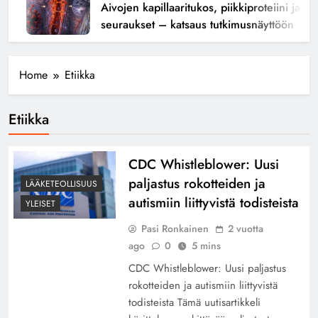
Aivojen kapillaaritukos, piikkiproteiini ja kog
seuraukset – katsaus tutkimusnäyttöön
Home
Etiikka
Etiikka
CDC Whistleblower: Uusi
paljastus rokotteiden ja
LÄÄKETEOLLISUUS
autismiin liittyvistä todisteista
YLEISET
Pasi Ronkainen
2 vuotta
ago
0
5 mins
CDC Whistleblower: Uusi paljastus
rokotteiden ja autismiin liittyvistä
todisteista Tämä uutisartikkeli