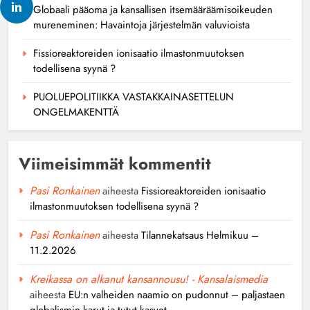
Globaali pääoma ja kansallisen itsemääräämisoikeuden
mureneminen: Havaintoja järjestelmän valuvioista
Fissioreaktoreiden ionisaatio ilmastonmuutoksen
todellisena syynä ?
PUOLUEPOLITIIKKA VASTAKKAINASETTELUN
ONGELMAKENTTÄ
Viimeisimmät kommentit
Pasi Ronkainen
aiheesta
Fissioreaktoreiden ionisaatio
ilmastonmuutoksen todellisena syynä ?
Pasi Ronkainen
aiheesta
Tilannekatsaus Helmikuu –
11.2.2026
Kreikassa on alkanut kansannousu! - Kansalaismedia
aiheesta
EU:n valheiden naamio on pudonnut – paljastaen
globalismin karut ja tutut kasvot