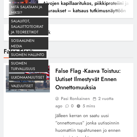
Aivojen kapillaaritukos, piikkiproteiini ja kogn
MITÄ SALATAAN JA
seuraukset – katsaus tutkimusnäyttöön
MIKSI?
SALALIITOT,
SALALIITTOTEORIAT
Home
False Flack
JA TEOREETIKOT
SOSIAALINEN
MEDIA
False Flack
SUOMEN HALLINTO
SUOMEN
TURVALLISUUS
False Flag -Kaava Toistuu:
ULKOMAANUUTISET
Uutiset Ilmestyvät Ennen
Onnettomuuksia
VALEUUTISET
Pasi Ronkainen
2 vuotta
ago
0
5 mins
Jälleen kerran on saatu uusi
”onnettomuus” jonka uutisoinnin
huomattiin tapahtuneen jo ennen