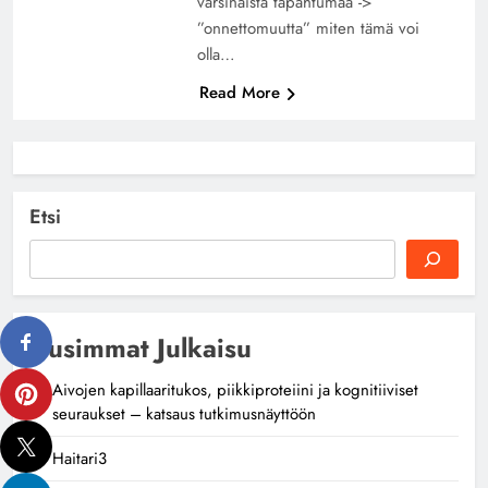
varsinaista tapahtumaa ->
”onnettomuutta” miten tämä voi
olla…
Read More
Etsi
Uusimmat Julkaisu
Aivojen kapillaaritukos, piikkiproteiini ja kognitiiviset
seuraukset – katsaus tutkimusnäyttöön
Haitari3