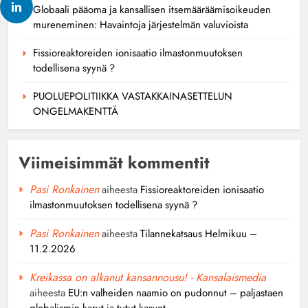
Globaali pääoma ja kansallisen itsemääräämisoikeuden
mureneminen: Havaintoja järjestelmän valuvioista
Fissioreaktoreiden ionisaatio ilmastonmuutoksen
todellisena syynä ?
PUOLUEPOLITIIKKA VASTAKKAINASETTELUN
ONGELMAKENTTÄ
Viimeisimmät kommentit
Pasi Ronkainen
aiheesta
Fissioreaktoreiden ionisaatio
ilmastonmuutoksen todellisena syynä ?
Pasi Ronkainen
aiheesta
Tilannekatsaus Helmikuu –
11.2.2026
Kreikassa on alkanut kansannousu! - Kansalaismedia
aiheesta
EU:n valheiden naamio on pudonnut – paljastaen
globalismin karut ja tutut kasvot