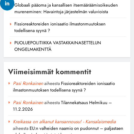
Globaali pääoma ja kansallisen itsemääräämisoikeuden
mureneminen: Havaintoja järjestelmän valuvioista
Fissioreaktoreiden ionisaatio ilmastonmuutoksen
todellisena syynä ?
PUOLUEPOLITIIKKA VASTAKKAINASETTELUN
ONGELMAKENTTÄ
Viimeisimmät kommentit
Pasi Ronkainen
aiheesta
Fissioreaktoreiden ionisaatio
ilmastonmuutoksen todellisena syynä ?
Pasi Ronkainen
aiheesta
Tilannekatsaus Helmikuu –
11.2.2026
Kreikassa on alkanut kansannousu! - Kansalaismedia
aiheesta
EU:n valheiden naamio on pudonnut – paljastaen