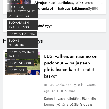
RUOKA
Aivojen kapillaaritukos, piikkiproteiini ja kog
SALALIITOT,
seuraukset – katsaus tutkimusnäyttöön
SALALIITTOTEORIAT
JA TEOREETIKOT
SUOMALAISEN
Home
Häikäilemättömyys
TALOUSTILANNE
SUOMEN HALLINTO
Häikäilemättömyys
SUOMEN
KORRUPTIO
SUOMEN VALTION
EU:n valheiden naamio on
TALOUS
pudonnut – paljastaen
SUOMENLUONTO
globalismin karut ja tutut
SUOMI NYT!
kasvot
Pasi Ronkainen
8 kuukautta
ago
1
9 mins
Kuten kuvasta nähdään, EU:n ylin
toimija lyö kättä päälle Globalismin