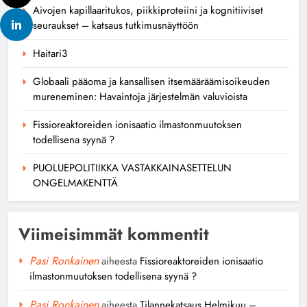
Aivojen kapillaaritukos, piikkiproteiini ja kognitiiviset
seuraukset – katsaus tutkimusnäyttöön
Haitari3
Globaali pääoma ja kansallisen itsemääräämisoikeuden
mureneminen: Havaintoja järjestelmän valuvioista
Fissioreaktoreiden ionisaatio ilmastonmuutoksen
todellisena syynä ?
PUOLUEPOLITIIKKA VASTAKKAINASETTELUN
ONGELMAKENTTÄ
Viimeisimmät kommentit
Pasi Ronkainen
aiheesta
Fissioreaktoreiden ionisaatio
ilmastonmuutoksen todellisena syynä ?
Pasi Ronkainen
aiheesta
Tilannekatsaus Helmikuu –