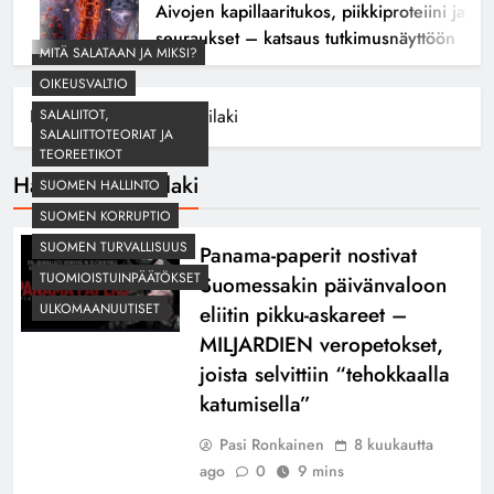
Aivojen kapillaaritukos, piikkiproteiini ja kogn
seuraukset – katsaus tutkimusnäyttöön
MITÄ SALATAAN JA MIKSI?
OIKEUSVALTIO
Home
Hallintarekisterilaki
SALALIITOT,
SALALIITTOTEORIAT JA
TEOREETIKOT
Hallintarekisterilaki
SUOMEN HALLINTO
SUOMEN KORRUPTIO
SUOMEN TURVALLISUUS
Panama-paperit nostivat
TUOMIOISTUINPÄÄTÖKSET
Suomessakin päivänvaloon
ULKOMAANUUTISET
eliitin pikku-askareet –
MILJARDIEN veropetokset,
joista selvittiin “tehokkaalla
katumisella”
Pasi Ronkainen
8 kuukautta
ago
0
9 mins