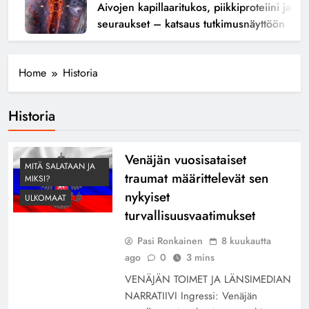
Aivojen kapillaaritukos, piikkiproteiini ja kogn
seuraukset – katsaus tutkimusnäyttöön
Home
Historia
Historia
Venäjän vuosisataiset
MITÄ SALATAAN JA
traumat määrittelevät sen
MIKSI?
nykyiset
ULKOMAAT
turvallisuusvaatimukset
Pasi Ronkainen
8 kuukautta
ago
0
3 mins
VENÄJÄN TOIMET JA LÄNSIMEDIAN
NARRATIIVI Ingressi: Venäjän