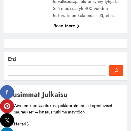
turvallisuusajattelu ei synny tyhjästä.
Sitä muokkaa yli 400 vuoden
historiallinen kokemus siitä, että…
Read More
Etsi
Uusimmat Julkaisu
Aivojen kapillaaritukos, piikkiproteiini ja kognitiiviset
seuraukset – katsaus tutkimusnäyttöön
Haitari3