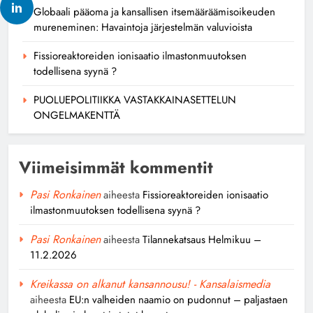
Globaali pääoma ja kansallisen itsemääräämisoikeuden
mureneminen: Havaintoja järjestelmän valuvioista
Fissioreaktoreiden ionisaatio ilmastonmuutoksen
todellisena syynä ?
PUOLUEPOLITIIKKA VASTAKKAINASETTELUN
ONGELMAKENTTÄ
Viimeisimmät kommentit
Pasi Ronkainen
aiheesta
Fissioreaktoreiden ionisaatio
ilmastonmuutoksen todellisena syynä ?
Pasi Ronkainen
aiheesta
Tilannekatsaus Helmikuu –
11.2.2026
Kreikassa on alkanut kansannousu! - Kansalaismedia
aiheesta
EU:n valheiden naamio on pudonnut – paljastaen