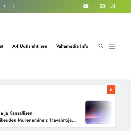
et
A4 Uutislehtinen
Valtamedia Info
1 Viikko 
a Kansallisen
Fissiorea
euden Mureneminen: Havaintoja
Todellise
ioista