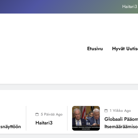
kansallisen itsemääräämisoikeuden mureneminen: Havaintoja järjestelmän
valuvioista
Fissioreaktoreiden ionisaatio ilmastonmuutoksen todellisena syynä ?
tukos, piikkiproteiini ja kognitiiviset seuraukset – katsaus tutkimusnäyttöön
Haitari3
Etusivu
Hyvät Uutis
kansallisen itsemääräämisoikeuden mureneminen: Havaintoja järjestelmän
valuvioista
Fissioreaktoreiden ionisaatio ilmastonmuutoksen todellisena syynä ?
1 Viikko Ago
5 Päivää Ago
Globaali Pääoma J
Haitari3
äyttöön
Itsemääräämisoik
Järjestelmän Valuv