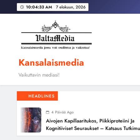
Skip
Globaali pääoma ja 
10:04:34 AM
7 elokuun, 2026
to
content
Aivojen kapillaari
Globaali pääoma ja 
Kansalaismedia
Vaikuttavin mediasi!
HEADLINES
4 Päivää Ago
Aivojen Kapillaaritukos, Piikkiproteiini Ja
Kognitiiviset Seuraukset – Katsaus Tutkimusn