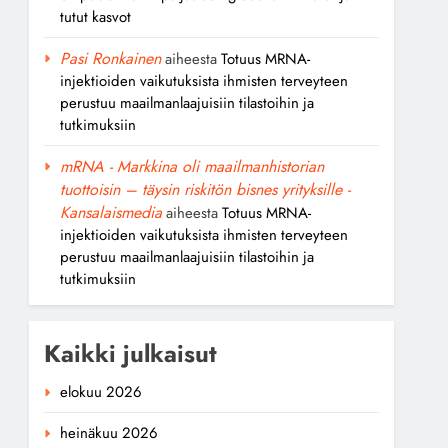
tutut kasvot
Pasi Ronkainen
aiheesta
Totuus MRNA-
injektioiden vaikutuksista ihmisten terveyteen
perustuu maailmanlaajuisiin tilastoihin ja
tutkimuksiin
mRNA - Markkina oli maailmanhistorian
tuottoisin – täysin riskitön bisnes yrityksille -
Kansalaismedia
aiheesta
Totuus MRNA-
injektioiden vaikutuksista ihmisten terveyteen
perustuu maailmanlaajuisiin tilastoihin ja
tutkimuksiin
Kaikki julkaisut
elokuu 2026
heinäkuu 2026