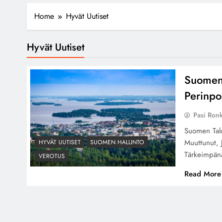
Home
Hyvät Uutiset
Hyvät Uutiset
Suomen 
Perinpo
Pasi Ron
Suomen Talo
Muuttunut, 
HYVÄT UUTISET
SUOMEN HALLINTO
Tärkeimpänä
VEROTUS
Read More