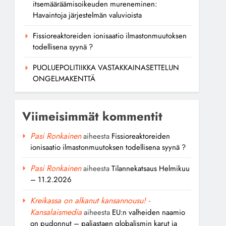
itsemääräämisoikeuden mureneminen:
Havaintoja järjestelmän valuvioista
Fissioreaktoreiden ionisaatio ilmastonmuutoksen
todellisena syynä ?
PUOLUEPOLITIIKKA VASTAKKAINASETTELUN
ONGELMAKENTTÄ
Viimeisimmät kommentit
Pasi Ronkainen
aiheesta
Fissioreaktoreiden
ionisaatio ilmastonmuutoksen todellisena syynä ?
Pasi Ronkainen
aiheesta
Tilannekatsaus Helmikuu
– 11.2.2026
Kreikassa on alkanut kansannousu! -
Kansalaismedia
aiheesta
EU:n valheiden naamio
on pudonnut – paljastaen globalismin karut ja