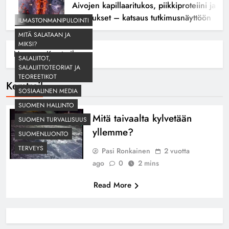
Aivojen kapillaaritukos, piikkiproteiini ja kogn
seuraukset – katsaus tutkimusnäyttöön
ILMASTONMANIPULOINTI
MITÄ SALATAAN JA
MIKSI?
Home
Kemtrail
SALALIITOT,
SALALIITTOTEORIAT JA
TEOREETIKOT
Kemtrail
SOSIAALINEN MEDIA
SUOMEN HALLINTO
Mitä taivaalta kylvetään
SUOMEN TURVALLISUUS
yllemme?
SUOMENLUONTO
TERVEYS
Pasi Ronkainen
2 vuotta
ago
0
2 mins
Read More