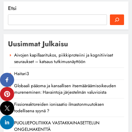
Etsi
Uusimmat Julkaisu
Aivojen kapillaaritukos, piikkiproteiini ja kognitiiviset
seuraukset – katsaus tutkimusnäyttöön
Haitari3
Globaali pääoma ja kansallisen itsemääräämisoikeuden
mureneminen: Havaintoja järjestelmän valuvioista
Fissioreaktoreiden ionisaatio ilmastonmuutoksen
todellisena syynä ?
PUOLUEPOLITIIKKA VASTAKKAINASETTELUN
ONGELMAKENTTÄ