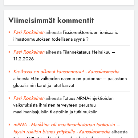
Viimeisimmät kommentit
Pasi Ronkainen
aiheesta
Fissioreaktoreiden ionisaatio
ilmastonmuutoksen todellisena syynä ?
Pasi Ronkainen
aiheesta
Tilannekatsaus Helmikuu –
11.2.2026
Kreikassa on alkanut kansannousu! - Kansalaismedia
aiheesta
EU:n valheiden naamio on pudonnut – paljastaen
globalismin karut ja tutut kasvot
Pasi Ronkainen
aiheesta
Totuus MRNA-injektioiden
vaikutuksista ihmisten terveyteen perustuu
maailmanlaajuisiin tilastoihin ja tutkimuksiin
mRNA - Markkina oli maailmanhistorian tuottoisin –
täysin riskitön bisnes yrityksille - Kansalaismedia
aiheesta