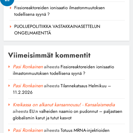
Fissioreaktoreiden ionisaatio ilmastonmuutoksen
todellisena syynä ?
PUOLUEPOLITIIKKA VASTAKKAINASETTELUN
ONGELMAKENTTÄ
Viimeisimmät kommentit
Pasi Ronkainen
aiheesta
Fissioreaktoreiden ionisaatio
ilmastonmuutoksen todellisena syynä ?
Pasi Ronkainen
aiheesta
Tilannekatsaus Helmikuu –
11.2.2026
Kreikassa on alkanut kansannousu! - Kansalaismedia
aiheesta
EU:n valheiden naamio on pudonnut – paljastaen
globalismin karut ja tutut kasvot
Pasi Ronkainen
aiheesta
Totuus MRNA-injektioiden