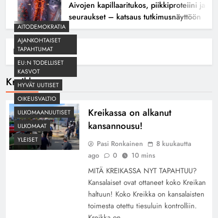
Aivojen kapillaaritukos, piikkiproteiini ja kogn
seuraukset – katsaus tutkimusnäyttöön
AITODEMOKRATIA
AJANKOHTAISET
TAPAHTUMAT
Home
Kreikka
EU:N TODELLISET
KASVOT
Kreikka
HYVÄT UUTISET
OIKEUSVALTIO
Kreikassa on alkanut
ULKOMAANUUTISET
kansannousu!
ULKOMAAT
YLEISET
Pasi Ronkainen
8 kuukautta
ago
0
10 mins
MITÄ KREIKASSA NYT TAPAHTUU?
Kansalaiset ovat ottaneet koko Kreikan
haltuun! Koko Kreikka on kansalaisten
toimesta otettu tiesuluin kontrolliin.
Kreikka on…