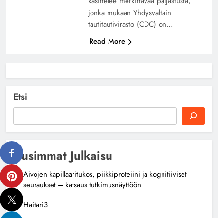
käsittelee merkittävää paljastusta,
jonka mukaan Yhdysvaltain
tautitautivirasto (CDC) on…
Read More
Etsi
Uusimmat Julkaisu
Aivojen kapillaaritukos, piikkiproteiini ja kognitiiviset
seuraukset – katsaus tutkimusnäyttöön
Haitari3