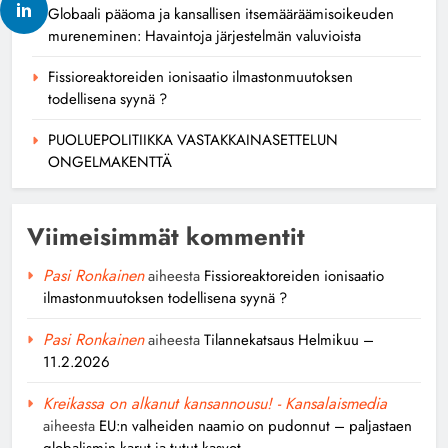
Globaali pääoma ja kansallisen itsemääräämisoikeuden
mureneminen: Havaintoja järjestelmän valuvioista
Fissioreaktoreiden ionisaatio ilmastonmuutoksen
todellisena syynä ?
PUOLUEPOLITIIKKA VASTAKKAINASETTELUN
ONGELMAKENTTÄ
Viimeisimmät kommentit
Pasi Ronkainen
aiheesta
Fissioreaktoreiden ionisaatio
ilmastonmuutoksen todellisena syynä ?
Pasi Ronkainen
aiheesta
Tilannekatsaus Helmikuu –
11.2.2026
Kreikassa on alkanut kansannousu! - Kansalaismedia
aiheesta
EU:n valheiden naamio on pudonnut – paljastaen
globalismin karut ja tutut kasvot