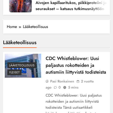
Aivojen kapillaaritukos, piikkiproteiini ja kogn
seuraukset – katsaus tutkimusnäyttöön
Home
Lääketeollisuus
Lääketeollisuus
CDC Whistleblower: Uusi
paljastus rokotteiden ja
LÄÄKETEOLLISUUS
autismiin liittyvistä todisteista
YLEISET
Pasi Ronkainen
2 vuotta
ago
0
5 mins
CDC Whistleblower: Uusi paljastus
rokotteiden ja autismiin liittyvistä
todisteista Tämä uutisartikkeli