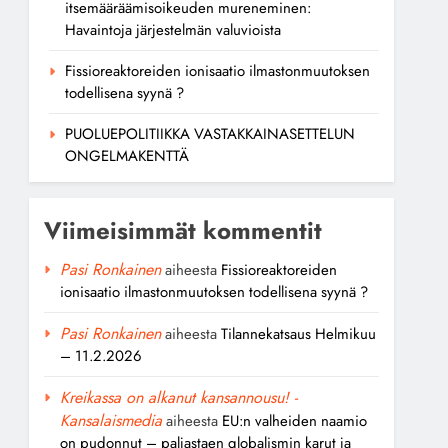
itsemääräämisoikeuden mureneminen:
Havaintoja järjestelmän valuvioista
Fissioreaktoreiden ionisaatio ilmastonmuutoksen
todellisena syynä ?
PUOLUEPOLITIIKKA VASTAKKAINASETTELUN
ONGELMAKENTTÄ
Viimeisimmät kommentit
Pasi Ronkainen
aiheesta
Fissioreaktoreiden
ionisaatio ilmastonmuutoksen todellisena syynä ?
Pasi Ronkainen
aiheesta
Tilannekatsaus Helmikuu
– 11.2.2026
Kreikassa on alkanut kansannousu! -
Kansalaismedia
aiheesta
EU:n valheiden naamio
on pudonnut – paljastaen globalismin karut ja