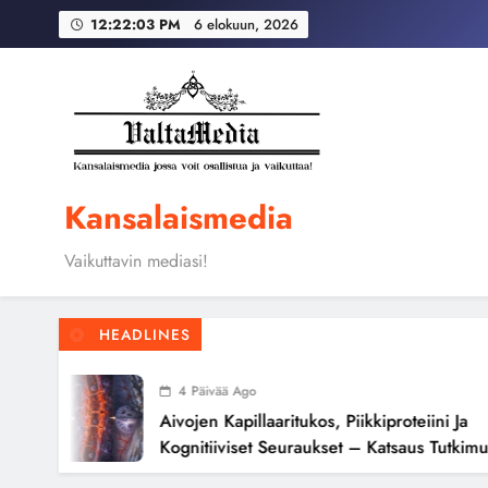
Skip
Globaali pääoma ja 
12:22:04 PM
6 elokuun, 2026
to
content
Aivojen kapillaari
Globaali pääoma ja 
Kansalaismedia
Vaikuttavin mediasi!
HEADLINES
4 Päivää Ago
Aivojen Kapillaaritukos, Piikkiproteiini Ja
Kognitiiviset Seuraukset – Katsaus Tutkimusnä