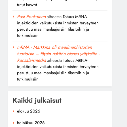
tutut kasvot
Pasi Ronkainen
aiheesta
Totuus MRNA-
injektioiden vaikutuksista ihmisten terveyteen
perustuu maailmanlaajuisiin tilastoihin ja
tutkimuksiin
mRNA - Markkina oli maailmanhistorian
tuottoisin – täysin riskitön bisnes yrityksille -
Kansalaismedia
aiheesta
Totuus MRNA-
injektioiden vaikutuksista ihmisten terveyteen
perustuu maailmanlaajuisiin tilastoihin ja
tutkimuksiin
Kaikki julkaisut
elokuu 2026
heinäkuu 2026