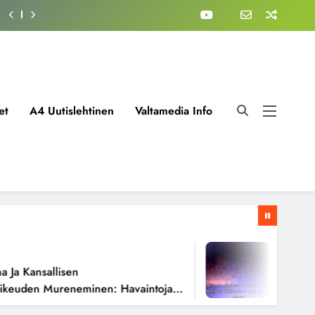
et
A4 Uutislehtinen
Valtamedia Info
1 Viikko A
 Kansallisen
Fissioreak
uden Mureneminen: Havaintoja
Todellisen
oista