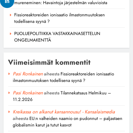
mureneminen: Havaintoja järjestelmän valuvioista
Fissioreaktoreiden ionisaatio ilmastonmuutoksen
todellisena syynä ?
PUOLUEPOLITIIKKA VASTAKKAINASETTELUN
ONGELMAKENTTÄ
Viimeisimmät kommentit
Pasi Ronkainen
aiheesta
Fissioreaktoreiden ionisaatio
ilmastonmuutoksen todellisena syynä ?
Pasi Ronkainen
aiheesta
Tilannekatsaus Helmikuu –
11.2.2026
Kreikassa on alkanut kansannousu! - Kansalaismedia
aiheesta
EU:n valheiden naamio on pudonnut – paljastaen
globalismin karut ja tutut kasvot