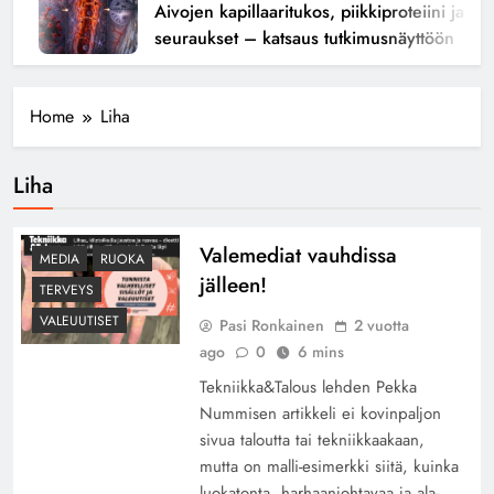
Aivojen kapillaaritukos, piikkiproteiini ja kogn
seuraukset – katsaus tutkimusnäyttöön
Home
Liha
Liha
Valemediat vauhdissa
MEDIA
RUOKA
jälleen!
TERVEYS
VALEUUTISET
Pasi Ronkainen
2 vuotta
ago
0
6 mins
Tekniikka&Talous lehden Pekka
Nummisen artikkeli ei kovinpaljon
sivua taloutta tai tekniikkaakaan,
mutta on malli-esimerkki siitä, kuinka
luokatonta, harhaanjohtavaa ja ala-