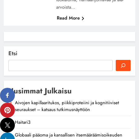
arvoista…
Read More
Etsi
Uusimmat Julkaisu
Aivojen kapillaaritukos, piikkiproteiini ja kognitiiviset
seuraukset – katsaus tutkimusnäyttöön
Haitari3
Globaali pääoma ja kansallisen itsemääräämisoikeuden