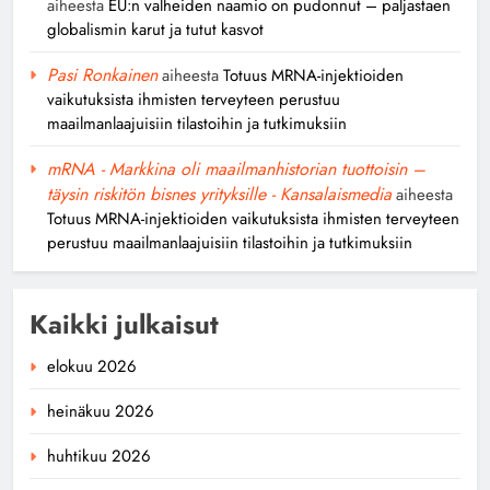
aiheesta
EU:n valheiden naamio on pudonnut – paljastaen
globalismin karut ja tutut kasvot
Pasi Ronkainen
aiheesta
Totuus MRNA-injektioiden
vaikutuksista ihmisten terveyteen perustuu
maailmanlaajuisiin tilastoihin ja tutkimuksiin
mRNA - Markkina oli maailmanhistorian tuottoisin –
täysin riskitön bisnes yrityksille - Kansalaismedia
aiheesta
Totuus MRNA-injektioiden vaikutuksista ihmisten terveyteen
perustuu maailmanlaajuisiin tilastoihin ja tutkimuksiin
Kaikki julkaisut
elokuu 2026
heinäkuu 2026
huhtikuu 2026