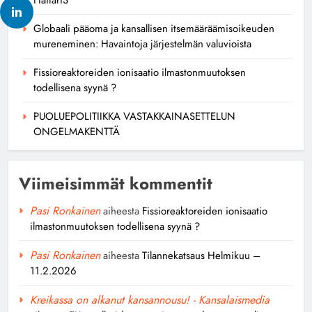
Globaali pääoma ja kansallisen itsemääräämisoikeuden
mureneminen: Havaintoja järjestelmän valuvioista
Fissioreaktoreiden ionisaatio ilmastonmuutoksen
todellisena syynä ?
PUOLUEPOLITIIKKA VASTAKKAINASETTELUN
ONGELMAKENTTÄ
Viimeisimmät kommentit
Pasi Ronkainen
aiheesta
Fissioreaktoreiden ionisaatio
ilmastonmuutoksen todellisena syynä ?
Pasi Ronkainen
aiheesta
Tilannekatsaus Helmikuu –
11.2.2026
Kreikassa on alkanut kansannousu! - Kansalaismedia