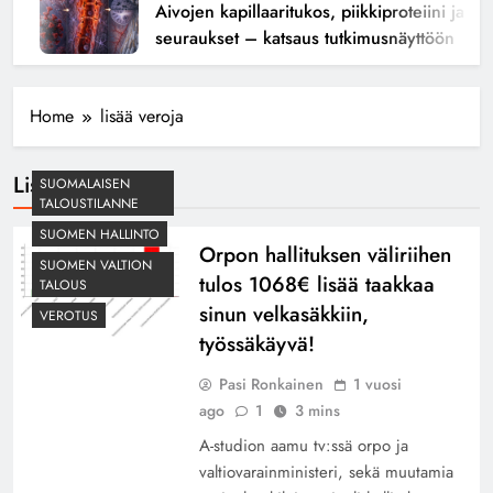
Aivojen kapillaaritukos, piikkiproteiini ja kogn
seuraukset – katsaus tutkimusnäyttöön
Home
lisää veroja
Lisää Veroja
SUOMALAISEN
TALOUSTILANNE
SUOMEN HALLINTO
Orpon hallituksen väliriihen
SUOMEN VALTION
tulos 1068€ lisää taakkaa
TALOUS
sinun velkasäkkiin,
VEROTUS
työssäkäyvä!
Pasi Ronkainen
1 vuosi
ago
1
3 mins
A-studion aamu tv:ssä orpo ja
valtiovarainministeri, sekä muutamia