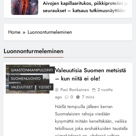
Aivojen kapillaaritukos, piikkiproteiini ja kogn
seuraukset – katsaus tutkimusnäyttöön
Home
Luonnonturmeleminen
Luonnonturmeleminen
Valeuutisia Suomen metsistä
ILMASTONMANIPULOINTI
– kun niitä ei ole!
SUOMENLUONTO
VALEUUTISET
YLEISET
Pasi Ronkainen
2 vuotta
ago
0
7 mins
Näillä tempuilla jälleen kerran
Suomalaisien rahoja viedään
kysymättä mitään keneltäkään, vaikka
telollisuus joka avohakkuiden taustalla
viimekädessä on, yhdessä valtion