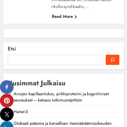
rikollis-syndikaatin,…
Read More
Etsi
Uusimmat Julkaisu
Aivojen kapillaaritukos, piikkiproteiini ja kognitiiviset
seuraukset – katsaus tutkimusnäyttöön
Haitari3
Globaali pääoma ja kansallisen itsemääräämisoikeuden