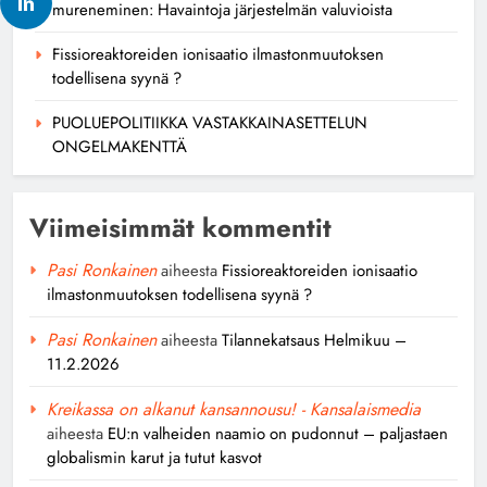
mureneminen: Havaintoja järjestelmän valuvioista
Fissioreaktoreiden ionisaatio ilmastonmuutoksen
todellisena syynä ?
PUOLUEPOLITIIKKA VASTAKKAINASETTELUN
ONGELMAKENTTÄ
Viimeisimmät kommentit
Pasi Ronkainen
aiheesta
Fissioreaktoreiden ionisaatio
ilmastonmuutoksen todellisena syynä ?
Pasi Ronkainen
aiheesta
Tilannekatsaus Helmikuu –
11.2.2026
Kreikassa on alkanut kansannousu! - Kansalaismedia
aiheesta
EU:n valheiden naamio on pudonnut – paljastaen
globalismin karut ja tutut kasvot