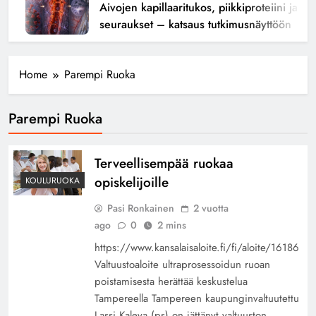
Aivojen kapillaaritukos, piikkiproteiini ja kogn
seuraukset – katsaus tutkimusnäyttöön
Home
Parempi Ruoka
Parempi Ruoka
Terveellisempää ruokaa
opiskelijoille
KOULURUOKA
Pasi Ronkainen
2 vuotta
ago
0
2 mins
https://www.kansalaisaloite.fi/fi/aloite/16186
Valtuustoaloite ultraprosessoidun ruoan
poistamisesta herättää keskustelua
Tampereella Tampereen kaupunginvaltuutettu
Lassi Kaleva (ps) on jättänyt valtuuston