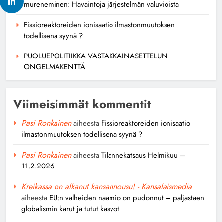
mureneminen: Havaintoja järjestelmän valuvioista
Fissioreaktoreiden ionisaatio ilmastonmuutoksen
todellisena syynä ?
PUOLUEPOLITIIKKA VASTAKKAINASETTELUN
ONGELMAKENTTÄ
Viimeisimmät kommentit
Pasi Ronkainen
aiheesta
Fissioreaktoreiden ionisaatio
ilmastonmuutoksen todellisena syynä ?
Pasi Ronkainen
aiheesta
Tilannekatsaus Helmikuu –
11.2.2026
Kreikassa on alkanut kansannousu! - Kansalaismedia
aiheesta
EU:n valheiden naamio on pudonnut – paljastaen
globalismin karut ja tutut kasvot