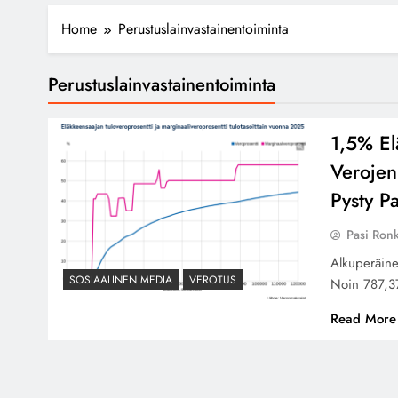
Home
Perustuslainvastainentoiminta
Perustuslainvastainentoiminta
1,5% El
Verojen
Pysty 
Pasi Ron
Alkuperäine
SOSIAALINEN MEDIA
VEROTUS
Noin 787,3
Read More