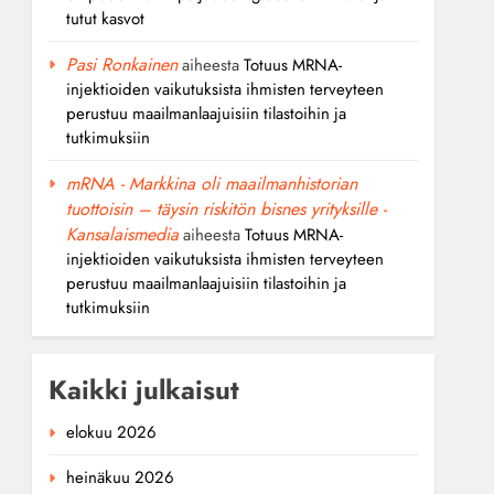
tutut kasvot
Pasi Ronkainen
aiheesta
Totuus MRNA-
injektioiden vaikutuksista ihmisten terveyteen
perustuu maailmanlaajuisiin tilastoihin ja
tutkimuksiin
mRNA - Markkina oli maailmanhistorian
tuottoisin – täysin riskitön bisnes yrityksille -
Kansalaismedia
aiheesta
Totuus MRNA-
injektioiden vaikutuksista ihmisten terveyteen
perustuu maailmanlaajuisiin tilastoihin ja
tutkimuksiin
Kaikki julkaisut
elokuu 2026
heinäkuu 2026