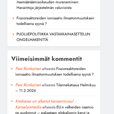
itsemääräämisoikeuden mureneminen:
Havaintoja järjestelmän valuvioista
Fissioreaktoreiden ionisaatio ilmastonmuutoksen
todellisena syynä ?
PUOLUEPOLITIIKKA VASTAKKAINASETTELUN
ONGELMAKENTTÄ
Viimeisimmät kommentit
Pasi Ronkainen
aiheesta
Fissioreaktoreiden
ionisaatio ilmastonmuutoksen todellisena syynä ?
Pasi Ronkainen
aiheesta
Tilannekatsaus Helmikuu
– 11.2.2026
Kreikassa on alkanut kansannousu! -
Kansalaismedia
aiheesta
EU:n valheiden naamio
on pudonnut – paljastaen globalismin karut ja