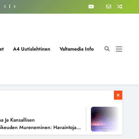
et
A4 Uutislehtinen
Valtamedia Info
1 Viikko A
 Kansallisen
Fissioreak
uden Mureneminen: Havaintoja
Todellisen
oista