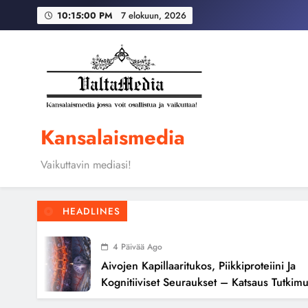
Skip
Globaali pääoma ja 
10:15:01 PM
7 elokuun, 2026
to
content
Aivojen kapillaari
Globaali pääoma ja 
Kansalaismedia
Vaikuttavin mediasi!
HEADLINES
4 Päivää Ago
Aivojen Kapillaaritukos, Piikkiproteiini Ja
Kognitiiviset Seuraukset – Katsaus Tutkimusnä