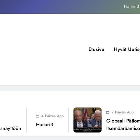
kansallisen itsemääräämisoikeuden mureneminen: Havaintoja järjestelmän
valuvioista
Fissioreaktoreiden ionisaatio ilmastonmuutoksen todellisena syynä ?
tukos, piikkiproteiini ja kognitiiviset seuraukset – katsaus tutkimusnäyttöön
Haitari3
Etusivu
Hyvät Uutis
kansallisen itsemääräämisoikeuden mureneminen: Havaintoja järjestelmän
valuvioista
Fissioreaktoreiden ionisaatio ilmastonmuutoksen todellisena syynä ?
7 Päivää Ago
4 Päivää Ago
Globaali Pääoma Ja
Haitari3
yttöön
Itsemääräämisoike
Järjestelmän Valuvi