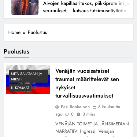
Aivojen kapillaaritukos, piikkiproteiini ja kogn
seuraukset – katsaus tutkimusnäyttöön
Home
Puolustus
Puolustus
Venäjän vuosisataiset
MITÄ SALATAAN JA
traumat määrittelevät sen
MIKSI?
nykyiset
ULKOMAAT
turvallisuusvaatimukset
Pasi Ronkainen
8 kuukautta
ago
0
3 mins
VENÄJÄN TOIMET JA LÄNSIMEDIAN
NARRATIIVI Ingressi: Venäjän