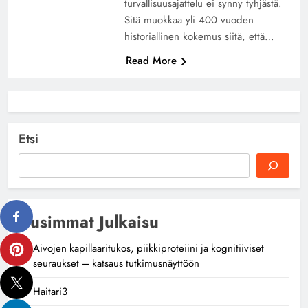
turvallisuusajattelu ei synny tyhjästä.
Sitä muokkaa yli 400 vuoden
historiallinen kokemus siitä, että…
Read More
Etsi
Uusimmat Julkaisu
Aivojen kapillaaritukos, piikkiproteiini ja kognitiiviset
seuraukset – katsaus tutkimusnäyttöön
Haitari3