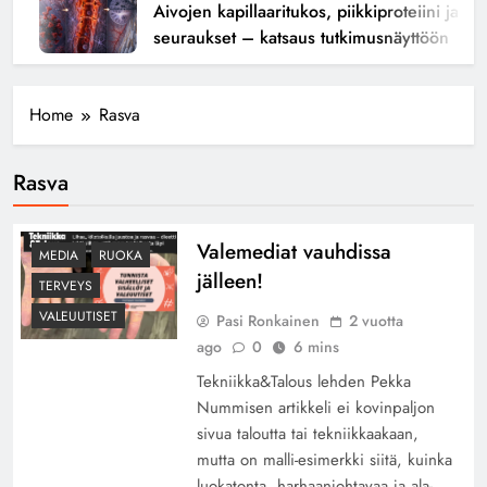
Aivojen kapillaaritukos, piikkiproteiini ja kogn
seuraukset – katsaus tutkimusnäyttöön
Home
Rasva
Rasva
Valemediat vauhdissa
MEDIA
RUOKA
jälleen!
TERVEYS
VALEUUTISET
Pasi Ronkainen
2 vuotta
ago
0
6 mins
Tekniikka&Talous lehden Pekka
Nummisen artikkeli ei kovinpaljon
sivua taloutta tai tekniikkaakaan,
mutta on malli-esimerkki siitä, kuinka
luokatonta, harhaanjohtavaa ja ala-