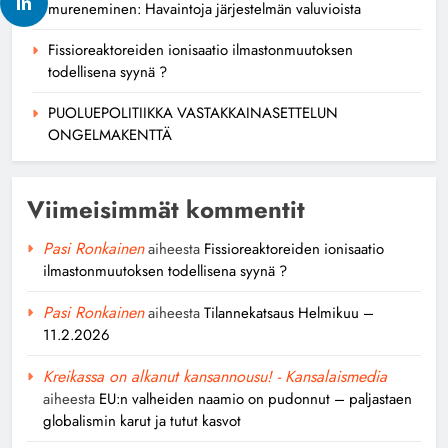
mureneminen: Havaintoja järjestelmän valuvioista
Fissioreaktoreiden ionisaatio ilmastonmuutoksen
todellisena syynä ?
PUOLUEPOLITIIKKA VASTAKKAINASETTELUN
ONGELMAKENTTÄ
Viimeisimmät kommentit
Pasi Ronkainen
aiheesta
Fissioreaktoreiden ionisaatio
ilmastonmuutoksen todellisena syynä ?
Pasi Ronkainen
aiheesta
Tilannekatsaus Helmikuu –
11.2.2026
Kreikassa on alkanut kansannousu! - Kansalaismedia
aiheesta
EU:n valheiden naamio on pudonnut – paljastaen
globalismin karut ja tutut kasvot