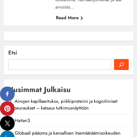
arvoista…
Read More
Etsi
Uusimmat Julkaisu
Aivojen kapillaaritukos, piikkiproteiini ja kognitiiviset
seuraukset – katsaus tutkimusnäyttöön
Haitari3
Globaali pääoma ja kansallisen itsemääräämisoikeuden