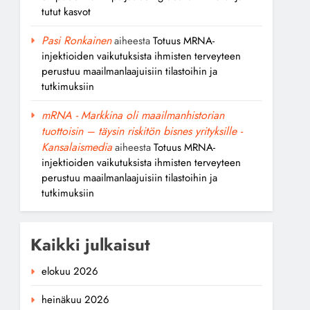
tutut kasvot
Pasi Ronkainen
aiheesta
Totuus MRNA-
injektioiden vaikutuksista ihmisten terveyteen
perustuu maailmanlaajuisiin tilastoihin ja
tutkimuksiin
mRNA - Markkina oli maailmanhistorian
tuottoisin – täysin riskitön bisnes yrityksille -
Kansalaismedia
aiheesta
Totuus MRNA-
injektioiden vaikutuksista ihmisten terveyteen
perustuu maailmanlaajuisiin tilastoihin ja
tutkimuksiin
Kaikki julkaisut
elokuu 2026
heinäkuu 2026