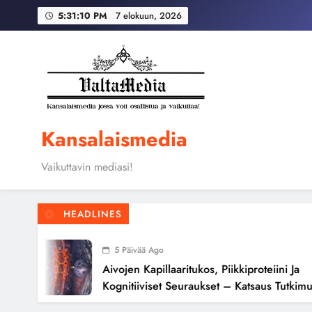
Skip
Globaali pääoma ja 
5:31:11 PM
7 elokuun, 2026
to
content
Aivojen kapillaari
Globaali pääoma ja 
Kansalaismedia
Vaikuttavin mediasi!
HEADLINES
5 Päivää Ago
Aivojen Kapillaaritukos, Piikkiproteiini Ja
Kognitiiviset Seuraukset – Katsaus Tutkimusnä