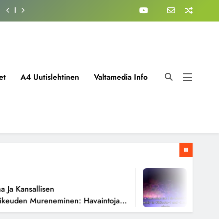
et
A4 Uutislehtinen
Valtamedia Info
1 Viikko A
 Kansallisen
Fissioreak
uden Mureneminen: Havaintoja
Todellisen
ista