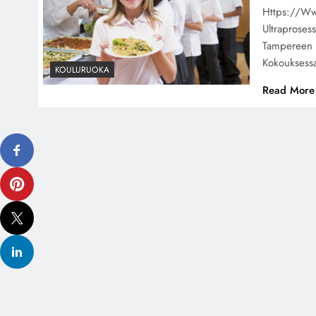
Https://www
Ultraproses
Tampereen K
Kokouksess
KOULURUOKA
Read More