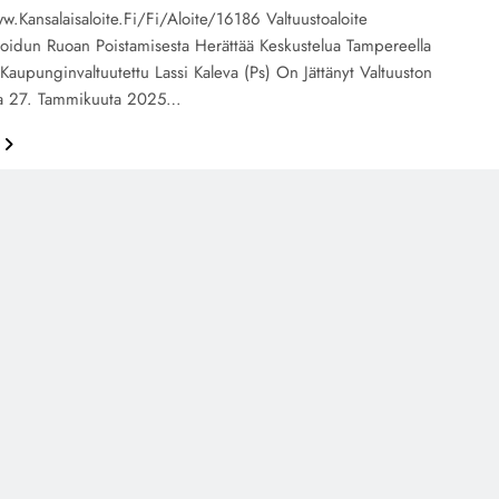
.kansalaisaloite.fi/fi/aloite/16186 Valtuustoaloite
soidun Ruoan Poistamisesta Herättää Keskustelua Tampereella
aupunginvaltuutettu Lassi Kaleva (ps) On Jättänyt Valtuuston
a 27. Tammikuuta 2025…