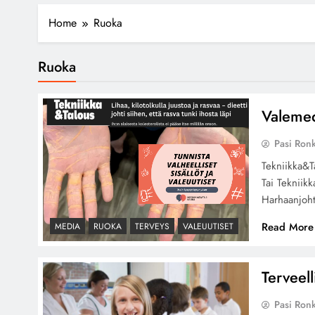
Home
Ruoka
Ruoka
Valemed
Pasi Ron
Tekniikka&T
Tai Tekniik
Harhaanjoht
Read More
MEDIA
RUOKA
TERVEYS
VALEUUTISET
Terveel
Pasi Ron