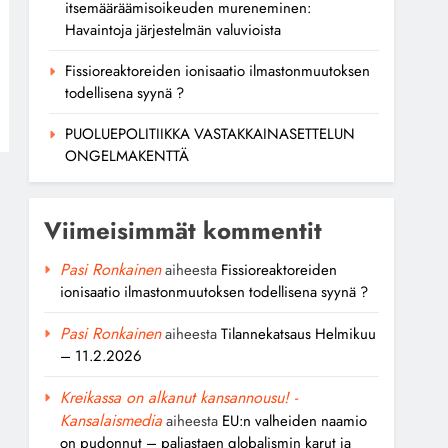
itsemääräämisoikeuden mureneminen:
Havaintoja järjestelmän valuvioista
Fissioreaktoreiden ionisaatio ilmastonmuutoksen
todellisena syynä ?
PUOLUEPOLITIIKKA VASTAKKAINASETTELUN
ONGELMAKENTTÄ
Viimeisimmät kommentit
Pasi Ronkainen
aiheesta
Fissioreaktoreiden
ionisaatio ilmastonmuutoksen todellisena syynä ?
Pasi Ronkainen
aiheesta
Tilannekatsaus Helmikuu
– 11.2.2026
Kreikassa on alkanut kansannousu! -
Kansalaismedia
aiheesta
EU:n valheiden naamio
on pudonnut – paljastaen globalismin karut ja