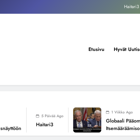
kansallisen itsemääräämisoikeuden mureneminen: Havaintoja järjestelmän
valuvioista
Fissioreaktoreiden ionisaatio ilmastonmuutoksen todellisena syynä ?
tukos, piikkiproteiini ja kognitiiviset seuraukset – katsaus tutkimusnäyttöön
Haitari3
Etusivu
Hyvät Uutis
kansallisen itsemääräämisoikeuden mureneminen: Havaintoja järjestelmän
valuvioista
Fissioreaktoreiden ionisaatio ilmastonmuutoksen todellisena syynä ?
1 Viikko Ago
5 Päivää Ago
Globaali Pääoma Ja
Haitari3
yttöön
Itsemääräämisoike
Järjestelmän Valuvio