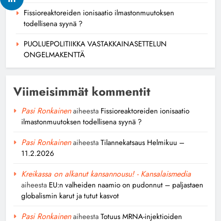
Fissioreaktoreiden ionisaatio ilmastonmuutoksen
todellisena syynä ?
PUOLUEPOLITIIKKA VASTAKKAINASETTELUN
ONGELMAKENTTÄ
Viimeisimmät kommentit
Pasi Ronkainen
aiheesta
Fissioreaktoreiden ionisaatio
ilmastonmuutoksen todellisena syynä ?
Pasi Ronkainen
aiheesta
Tilannekatsaus Helmikuu –
11.2.2026
Kreikassa on alkanut kansannousu! - Kansalaismedia
aiheesta
EU:n valheiden naamio on pudonnut – paljastaen
globalismin karut ja tutut kasvot
Pasi Ronkainen
aiheesta
Totuus MRNA-injektioiden