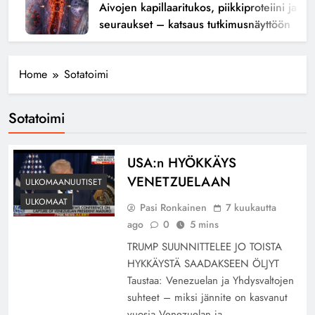
Aivojen kapillaaritukos, piikkiproteiini ja kogn
seuraukset – katsaus tutkimusnäyttöön
Home
Sotatoimi
Sotatoimi
USA:n HYÖKKÄYS
VENETZUELAAN
ULKOMAANUUTISET
ULKOMAAT
Pasi Ronkainen
7 kuukautta
ago
0
5 mins
TRUMP SUUNNITTELEE JO TOISTA
HYKKÄYSTÄ SAADAKSEEN ÖLJYT
Taustaa: Venezuelan ja Yhdysvaltojen
suhteet – miksi jännite on kasvanut
vuosia Venezuelan ja…