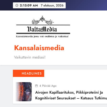
Skip
Globaali pääoma ja 
2:13:10 AM
7 elokuun, 2026
to
content
Aivojen kapillaari
Globaali pääoma ja 
Kansalaismedia
Vaikuttavin mediasi!
HEADLINES
4 Päivää Ago
Aivojen Kapillaaritukos, Piikkiproteiini Ja
Kognitiiviset Seuraukset – Katsaus Tutkimusn