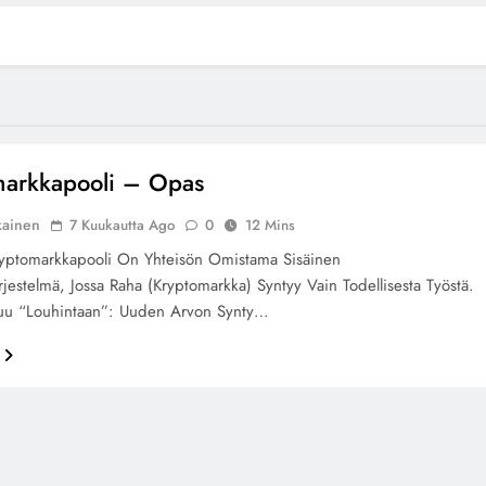
markkapooli – Opas
kainen
7 Kuukautta Ago
0
12 Mins
ryptomarkkapooli On Yhteisön Omistama Sisäinen
rjestelmä, Jossa Raha (kryptomarkka) Syntyy Vain Todellisesta Työstä.
tuu “louhintaan”: Uuden Arvon Synty…