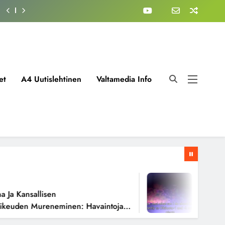
et
A4 Uutislehtinen
Valtamedia Info
1 Viikko 
a Kansallisen
Fissiorea
euden Mureneminen: Havaintoja
Todellise
ioista