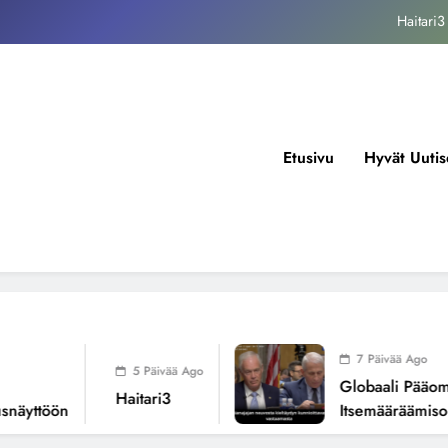
kansallisen itsemääräämisoikeuden mureneminen: Havaintoja järjestelmän
valuvioista
Fissioreaktoreiden ionisaatio ilmastonmuutoksen todellisena syynä ?
tukos, piikkiproteiini ja kognitiiviset seuraukset – katsaus tutkimusnäyttöön
Haitari3
Etusivu
Hyvät Uutis
kansallisen itsemääräämisoikeuden mureneminen: Havaintoja järjestelmän
valuvioista
Fissioreaktoreiden ionisaatio ilmastonmuutoksen todellisena syynä ?
7 Päivää Ago
5 Päivää Ago
Globaali Pääoma J
Haitari3
äyttöön
Itsemääräämisoik
Järjestelmän Valuv