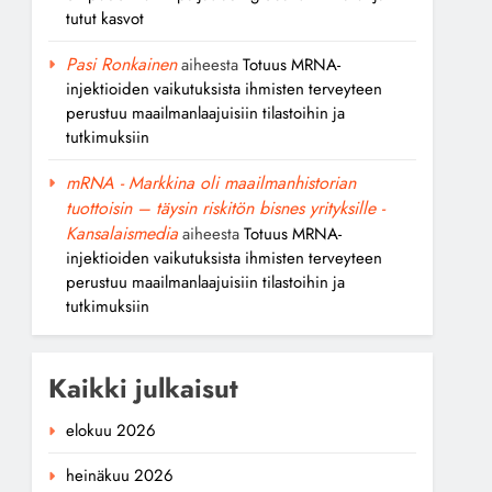
tutut kasvot
Pasi Ronkainen
aiheesta
Totuus MRNA-
injektioiden vaikutuksista ihmisten terveyteen
perustuu maailmanlaajuisiin tilastoihin ja
tutkimuksiin
mRNA - Markkina oli maailmanhistorian
tuottoisin – täysin riskitön bisnes yrityksille -
Kansalaismedia
aiheesta
Totuus MRNA-
injektioiden vaikutuksista ihmisten terveyteen
perustuu maailmanlaajuisiin tilastoihin ja
tutkimuksiin
Kaikki julkaisut
elokuu 2026
heinäkuu 2026