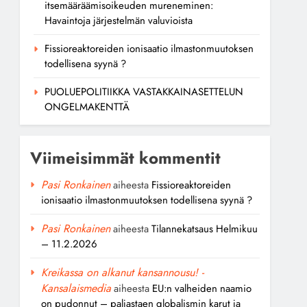
itsemääräämisoikeuden mureneminen:
Havaintoja järjestelmän valuvioista
Fissioreaktoreiden ionisaatio ilmastonmuutoksen
todellisena syynä ?
PUOLUEPOLITIIKKA VASTAKKAINASETTELUN
ONGELMAKENTTÄ
Viimeisimmät kommentit
Pasi Ronkainen
aiheesta
Fissioreaktoreiden
ionisaatio ilmastonmuutoksen todellisena syynä ?
Pasi Ronkainen
aiheesta
Tilannekatsaus Helmikuu
– 11.2.2026
Kreikassa on alkanut kansannousu! -
Kansalaismedia
aiheesta
EU:n valheiden naamio
on pudonnut – paljastaen globalismin karut ja