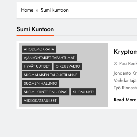
Home
Sumi kuntoon
Sumi Kuntoon
AITODEMOKRATIA
Krypto
AJANKOHTAISET TAPAHTUMAT
Pasi Ron
HYVÄT UUTISET
OIKEUSVALTIO
Johdanto K
SUOMALAISEN TALOUSTILANNE
Vaihdantajä
SUOMEN HALLINTO
Työ Rinnas
SUOMI KUNTOON - OPAS
SUOMI NYT!
Read More
VIIKKOKATSAUKSET