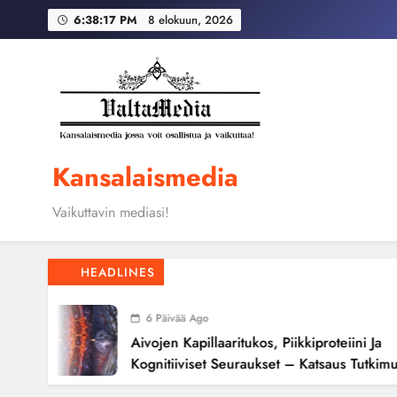
Skip
Globaali pääoma ja 
6:38:18 PM
8 elokuun, 2026
to
content
Aivojen kapillaari
Globaali pääoma ja 
Kansalaismedia
Vaikuttavin mediasi!
HEADLINES
6 Päivää Ago
Aivojen Kapillaaritukos, Piikkiproteiini Ja
Kognitiiviset Seuraukset – Katsaus Tutkimusnä