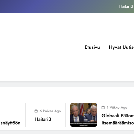
kansallisen itsemääräämisoikeuden mureneminen: Havaintoja järjestelmän
valuvioista
Fissioreaktoreiden ionisaatio ilmastonmuutoksen todellisena syynä ?
tukos, piikkiproteiini ja kognitiiviset seuraukset – katsaus tutkimusnäyttöön
Haitari3
Etusivu
Hyvät Uutis
kansallisen itsemääräämisoikeuden mureneminen: Havaintoja järjestelmän
valuvioista
Fissioreaktoreiden ionisaatio ilmastonmuutoksen todellisena syynä ?
1 Viikko Ago
6 Päivää Ago
Globaali Pääoma Ja
Haitari3
yttöön
Itsemääräämisoike
Järjestelmän Valuvi