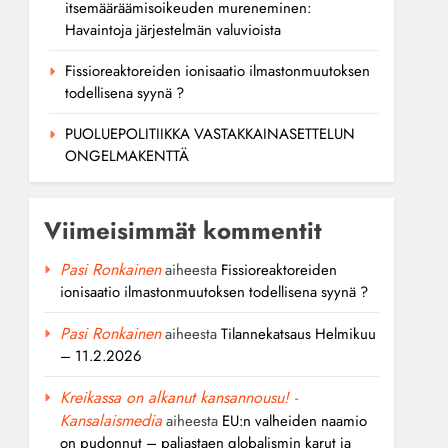
itsemääräämisoikeuden mureneminen:
Havaintoja järjestelmän valuvioista
Fissioreaktoreiden ionisaatio ilmastonmuutoksen
todellisena syynä ?
PUOLUEPOLITIIKKA VASTAKKAINASETTELUN
ONGELMAKENTTÄ
Viimeisimmät kommentit
Pasi Ronkainen
aiheesta
Fissioreaktoreiden
ionisaatio ilmastonmuutoksen todellisena syynä ?
Pasi Ronkainen
aiheesta
Tilannekatsaus Helmikuu
– 11.2.2026
Kreikassa on alkanut kansannousu! -
Kansalaismedia
aiheesta
EU:n valheiden naamio
on pudonnut – paljastaen globalismin karut ja