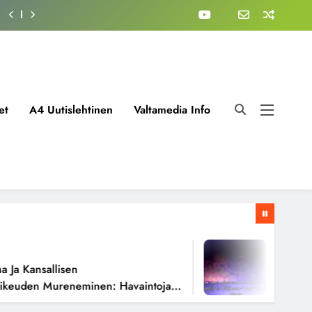
et
A4 Uutislehtinen
Valtamedia Info
1 Viikko A
 Kansallisen
Fissioreak
uden Mureneminen: Havaintoja
Todellisen
oista