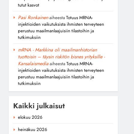
tutut kasvot
Pasi Ronkainen
aiheesta
Totuus MRNA-
injektioiden vaikutuksista ihmisten terveyteen
perustuu maailmanlaajuisiin tilastoihin ja
tutkimuksiin
mRNA - Markkina oli maailmanhistorian
tuottoisin – täysin riskitön bisnes yrityksille -
Kansalaismedia
aiheesta
Totuus MRNA-
injektioiden vaikutuksista ihmisten terveyteen
perustuu maailmanlaajuisiin tilastoihin ja
tutkimuksiin
Kaikki julkaisut
elokuu 2026
heinäkuu 2026