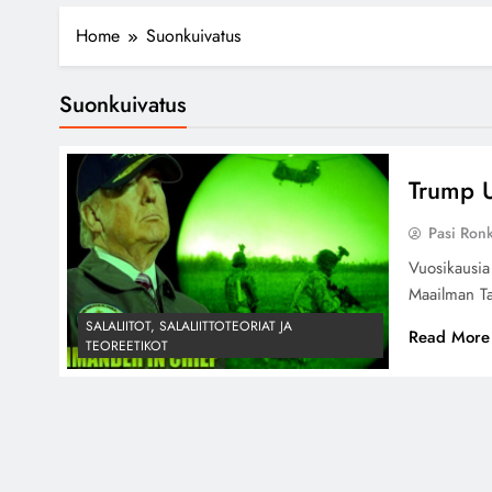
Home
Suonkuivatus
Suonkuivatus
Trump 
Pasi Ron
Vuosikausia
Maailman Ta
SALALIITOT, SALALIITTOTEORIAT JA
Read More
TEOREETIKOT