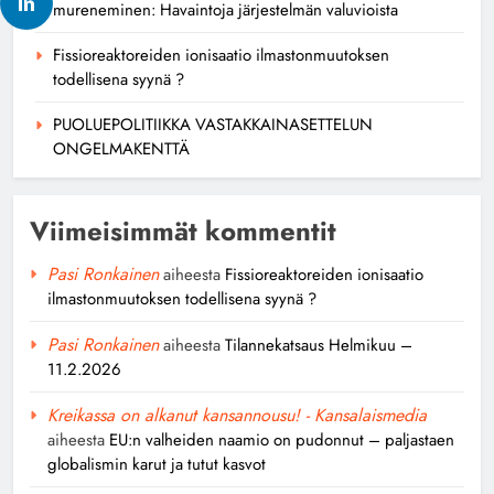
mureneminen: Havaintoja järjestelmän valuvioista
Fissioreaktoreiden ionisaatio ilmastonmuutoksen
todellisena syynä ?
PUOLUEPOLITIIKKA VASTAKKAINASETTELUN
ONGELMAKENTTÄ
Viimeisimmät kommentit
Pasi Ronkainen
aiheesta
Fissioreaktoreiden ionisaatio
ilmastonmuutoksen todellisena syynä ?
Pasi Ronkainen
aiheesta
Tilannekatsaus Helmikuu –
11.2.2026
Kreikassa on alkanut kansannousu! - Kansalaismedia
aiheesta
EU:n valheiden naamio on pudonnut – paljastaen
globalismin karut ja tutut kasvot