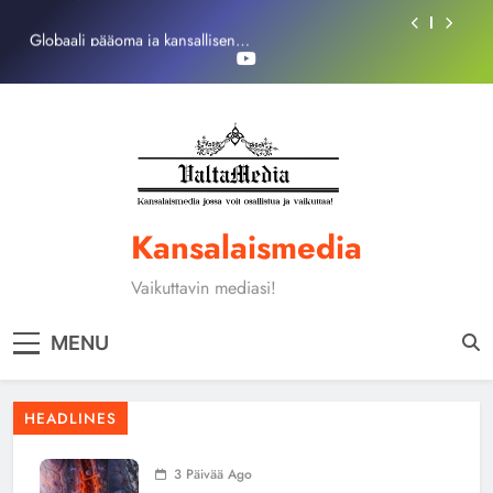
Skip
Globaali pääoma ja kansallisen
to
itsemääräämisoikeuden mureneminen: Havaintoja
järjestelmän valuvioista
content
Fissioreaktoreiden ionisaatio ilmastonmuutoksen
todellisena syynä ?
Aivojen kapillaaritukos, piikkiproteiini ja kognitiiviset
seuraukset – katsaus tutkimusnäyttöön
Haitari3
Globaali pääoma ja kansallisen
itsemääräämisoikeuden mureneminen: Havaintoja
Kansalaismedia
järjestelmän valuvioista
Fissioreaktoreiden ionisaatio ilmastonmuutoksen
todellisena syynä ?
Vaikuttavin mediasi!
MENU
HEADLINES
3 Päivää Ago