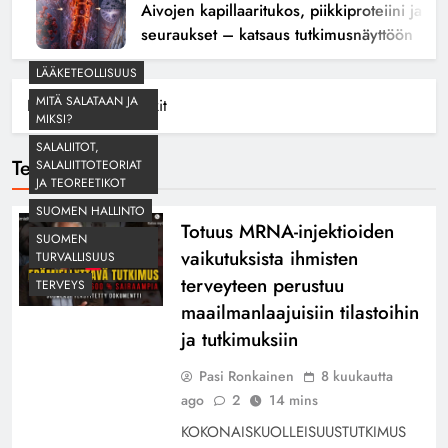
Aivojen kapillaaritukos, piikkiproteiini ja kogn
seuraukset – katsaus tutkimusnäyttöön
LÄÄKETEOLLISUUS
MITÄ SALATAAN JA
Home
Terveysriskit
MIKSI?
SALALIITOT,
Terveysriskit
SALALIITTOTEORIAT
JA TEOREETIKOT
SUOMEN HALLINTO
Totuus MRNA-injektioiden
SUOMEN
vaikutuksista ihmisten
TURVALLISUUS
terveyteen perustuu
TERVEYS
maailmanlaajuisiin tilastoihin
ja tutkimuksiin
Pasi Ronkainen
8 kuukautta
ago
2
14 mins
KOKONAISKUOLLEISUUSTUTKIMUS