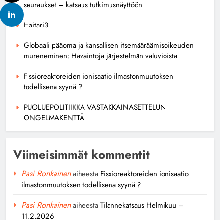
seuraukset – katsaus tutkimusnäyttöön
Haitari3
Globaali pääoma ja kansallisen itsemääräämisoikeuden
mureneminen: Havaintoja järjestelmän valuvioista
Fissioreaktoreiden ionisaatio ilmastonmuutoksen
todellisena syynä ?
PUOLUEPOLITIIKKA VASTAKKAINASETTELUN
ONGELMAKENTTÄ
Viimeisimmät kommentit
Pasi Ronkainen
aiheesta
Fissioreaktoreiden ionisaatio
ilmastonmuutoksen todellisena syynä ?
Pasi Ronkainen
aiheesta
Tilannekatsaus Helmikuu –
11.2.2026