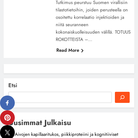
Tutkimus peurstuu Suomen virallisiin
tilastotietoihin, joiden perusteella on
osoitettu korrelaatio injektioiden ja
niitä seuranneen
kokonaiskuolleisuuden välillä. TOTUUS
ROKOTTEISTA –…
Read More
Etsi
Uusimmat Julkaisu
Aivojen kapillaaritukos, piikkiproteiini ja kognitiiviset