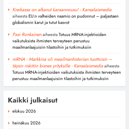
Kreikassa on alkanut kansannousu! - Kansalaismedia
aiheesta
EU:n valheiden naamio on pudonnut – paljastaen
globalismin karut ja tutut kasvot
Pasi Ronkainen
aiheesta
Totuus MRNA-injektioiden
vaikutuksista ihmisten terveyteen perustuu
maailmanlaajuisiin tilastoihin ja tutkimuksiin
mRNA - Markkina oli maailmanhistorian tuottoisin –
täysin riskitön bisnes yrityksille - Kansalaismedia
aiheesta
Totuus MRNA-injektioiden vaikutuksista ihmisten terveyteen
perustuu maailmanlaajuisiin tilastoihin ja tutkimuksiin
Kaikki julkaisut
elokuu 2026
heinäkuu 2026