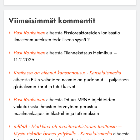
Viimeisimmät kommentit
Pasi Ronkainen
aiheesta
Fissioreaktoreiden ionisaatio
ilmastonmuutoksen todellisena syynä ?
Pasi Ronkainen
aiheesta
Tilannekatsaus Helmikuu –
11.2.2026
Kreikassa on alkanut kansannousu! - Kansalaismedia
aiheesta
EU:n valheiden naamio on pudonnut – paljastaen
globalismin karut ja tutut kasvot
Pasi Ronkainen
aiheesta
Totuus MRNA-injektioiden
vaikutuksista ihmisten terveyteen perustuu
maailmanlaajuisiin tilastoihin ja tutkimuksiin
mRNA - Markkina oli maailmanhistorian tuottoisin –
täysin riskitön bisnes yrityksille - Kansalaismedia
aiheesta