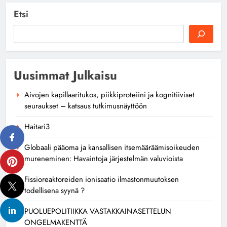
Etsi
Uusimmat Julkaisu
Aivojen kapillaaritukos, piikkiproteiini ja kognitiiviset
seuraukset – katsaus tutkimusnäyttöön
Haitari3
Globaali pääoma ja kansallisen itsemääräämisoikeuden
mureneminen: Havaintoja järjestelmän valuvioista
Fissioreaktoreiden ionisaatio ilmastonmuutoksen
todellisena syynä ?
PUOLUEPOLITIIKKA VASTAKKAINASETTELUN
ONGELMAKENTTÄ