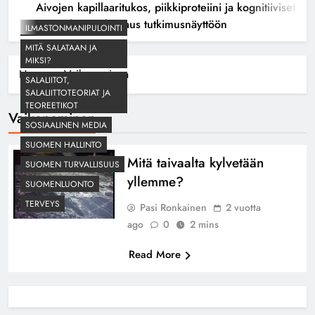
Aivojen kapillaaritukos, piikkiproteiini ja kognitiiviset
seuraukset – katsaus tutkimusnäyttöön
ILMASTONMANIPULOINTI
MITÄ SALATAAN JA
MIKSI?
Home
Vaikeneminen
SALALIITOT,
SALALIITTOTEORIAT JA
TEOREETIKOT
Vaikeneminen
SOSIAALINEN MEDIA
SUOMEN HALLINTO
Mitä taivaalta kylvetään
SUOMEN TURVALLISUUS
yllemme?
SUOMENLUONTO
TERVEYS
Pasi Ronkainen
2 vuotta
ago
0
2 mins
Read More