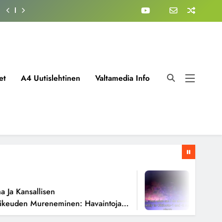
et
A4 Uutislehtinen
Valtamedia Info
1 Viikko A
 Kansallisen
Fissioreak
uden Mureneminen: Havaintoja
Todellisen
oista