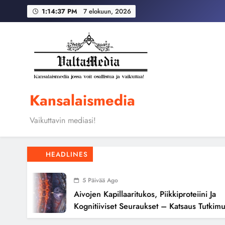
Skip
Globaali pääoma ja 
1:14:38 PM
7 elokuun, 2026
to
content
Aivojen kapillaari
Globaali pääoma ja 
Kansalaismedia
Vaikuttavin mediasi!
HEADLINES
5 Päivää Ago
Aivojen Kapillaaritukos, Piikkiproteiini Ja
Kognitiiviset Seuraukset – Katsaus Tutkimusnä