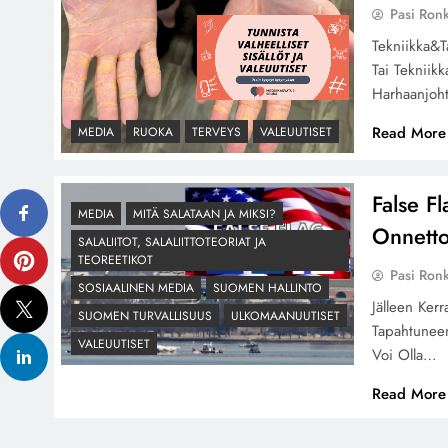
Pasi Ron
Tekniikka&T
Tai Tekniik
Harhaanjoht
Read More
MEDIA
RUOKA
TERVEYS
VALEUUTISET
False Fl
MEDIA
MITÄ SALATAAN JA MIKSI?
Onnett
SALALIITOT, SALALIITTOTEORIAT JA
TEOREETIKOT
Pasi Ron
SOSIAALINEN MEDIA
SUOMEN HALLINTO
Jälleen Ker
SUOMEN TURVALLISUUS
ULKOMAANUUTISET
Tapahtunee
VALEUUTISET
Voi Olla…
Read More