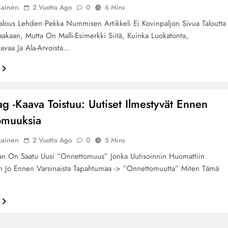
kainen
2 Vuotta Ago
0
6 Mins
alous Lehden Pekka Nummisen Artikkeli Ei Kovinpaljon Sivua Taloutta
kaakaan, Mutta On Malli-Esimerkki Siitä, Kuinka Luokatonta,
avaa Ja Ala-Arvoista…
ag -Kaava Toistuu: Uutiset Ilmestyvät Ennen
omuuksia
kainen
2 Vuotta Ago
0
5 Mins
ran On Saatu Uusi ”onnettomuus” Jonka Uutisoinnin Huomattiin
n Jo Ennen Varsinaista Tapahtumaa -> ”onnettomuutta” Miten Tämä