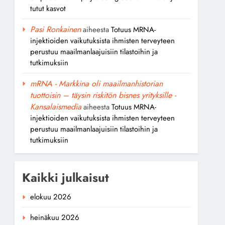
tutut kasvot
Pasi Ronkainen
aiheesta
Totuus MRNA-
injektioiden vaikutuksista ihmisten terveyteen
perustuu maailmanlaajuisiin tilastoihin ja
tutkimuksiin
mRNA - Markkina oli maailmanhistorian
tuottoisin – täysin riskitön bisnes yrityksille -
Kansalaismedia
aiheesta
Totuus MRNA-
injektioiden vaikutuksista ihmisten terveyteen
perustuu maailmanlaajuisiin tilastoihin ja
tutkimuksiin
Kaikki julkaisut
elokuu 2026
heinäkuu 2026