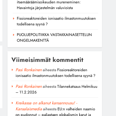
itsemääräämisoikeuden mureneminen:
Havaintoja järjestelmän valuvioista
Fissioreaktoreiden ionisaatio ilmastonmuutoksen
todellisena syynä ?
PUOLUEPOLITIIKKA VASTAKKAINASETTELUN
ONGELMAKENTTÄ
Viimeisimmät kommentit
Pasi Ronkainen
aiheesta
Fissioreaktoreiden
ionisaatio ilmastonmuutoksen todellisena syynä ?
Pasi Ronkainen
aiheesta
Tilannekatsaus Helmikuu
– 11.2.2026
Kreikassa on alkanut kansannousu! -
Kansalaismedia
aiheesta
EU:n valheiden naamio
on pudonnut – paljastaen globalismin karut ja