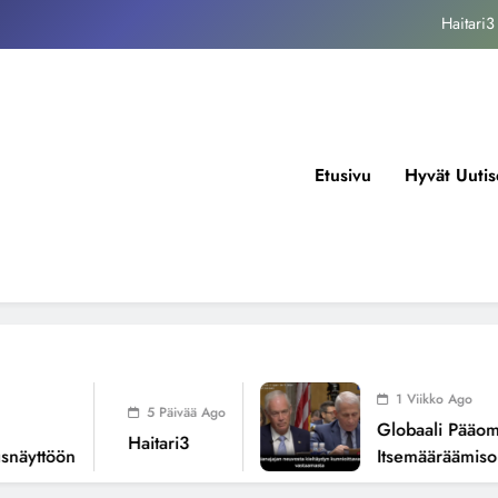
kansallisen itsemääräämisoikeuden mureneminen: Havaintoja järjestelmän
valuvioista
Fissioreaktoreiden ionisaatio ilmastonmuutoksen todellisena syynä ?
tukos, piikkiproteiini ja kognitiiviset seuraukset – katsaus tutkimusnäyttöön
Haitari3
Etusivu
Hyvät Uutis
kansallisen itsemääräämisoikeuden mureneminen: Havaintoja järjestelmän
valuvioista
Fissioreaktoreiden ionisaatio ilmastonmuutoksen todellisena syynä ?
1 Viikko Ago
5 Päivää Ago
Globaali Pääoma Ja
Haitari3
yttöön
Itsemääräämisoike
Järjestelmän Valuvi