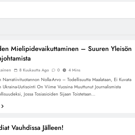
en Mielipidevaikuttaminen – Suuren Yleisön
johtamista
kainen
8 Kuukautta Ago
0
4 Mins
 Narratiivituotannon Nolla-Arvo – Todellisuutta Maalataan, Ei Kuvata
 Ukraina-Uutisointi On Viime Vuosina Muuttunut Journalismista
ollisuudeksi, Jossa Tosiasioiden Sijaan Toistetaan…
iat Vauhdissa Jälleen!