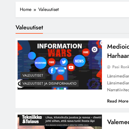
Home
Valeuutiset
Valeuutiset
Medioid
Harhaan
Pasi Ron
VALEUUTISET
Länsimedian
Länsimedian
VALEUUTISET JA DISINFORMAATIO
Narratiivite
Read More
Valemed