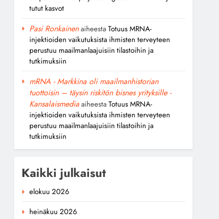
tutut kasvot
Pasi Ronkainen
aiheesta
Totuus MRNA-
injektioiden vaikutuksista ihmisten terveyteen
perustuu maailmanlaajuisiin tilastoihin ja
tutkimuksiin
mRNA - Markkina oli maailmanhistorian
tuottoisin – täysin riskitön bisnes yrityksille -
Kansalaismedia
aiheesta
Totuus MRNA-
injektioiden vaikutuksista ihmisten terveyteen
perustuu maailmanlaajuisiin tilastoihin ja
tutkimuksiin
Kaikki julkaisut
elokuu 2026
heinäkuu 2026