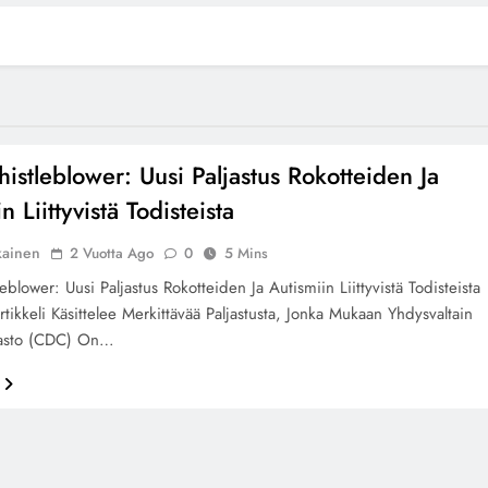
stleblower: Uusi Paljastus Rokotteiden Ja
n Liittyvistä Todisteista
kainen
2 Vuotta Ago
0
5 Mins
lower: Uusi Paljastus Rokotteiden Ja Autismiin Liittyvistä Todisteista
tikkeli Käsittelee Merkittävää Paljastusta, Jonka Mukaan Yhdysvaltain
irasto (CDC) On…