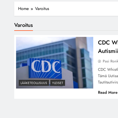
Home
Varoitus
Varoitus
CDC Whi
Autismii
Pasi Ron
CDC Whistleb
Tämä Uutisar
Tautitautiv
LÄÄKETEOLLISUUS
YLEISET
Read More