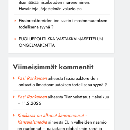
itsemääräämisoikeuden mureneminen:
Havaintoja järjestelmän valuvioista
Fissioreaktoreiden ionisaatio ilmastonmuutoksen
todellisena syynä ?
PUOLUEPOLITIIKKA VASTAKKAINASETTELUN
ONGELMAKENTTÄ
Viimeisimmät kommentit
Pasi Ronkainen
aiheesta
Fissioreaktoreiden
ionisaatio ilmastonmuutoksen todellisena syynä ?
Pasi Ronkainen
aiheesta
Tilannekatsaus Helmikuu
– 11.2.2026
Kreikassa on alkanut kansannousu! -
Kansalaismedia
aiheesta
EU:n valheiden naamio
on pudonnut – paljastaen globalismin karut ja