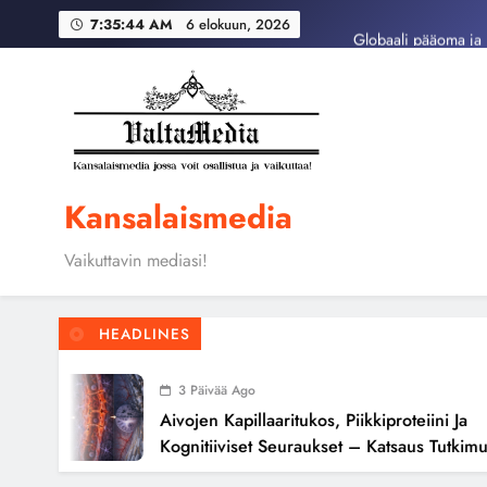
Skip
Globaali pääoma ja 
7:35:45 AM
6 elokuun, 2026
to
content
Aivojen kapillaari
Globaali pääoma ja 
Kansalaismedia
Vaikuttavin mediasi!
HEADLINES
3 Päivää Ago
Aivojen Kapillaaritukos, Piikkiproteiini Ja
Kognitiiviset Seuraukset – Katsaus Tutkimusnä