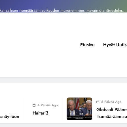
kansallisen itsemääräämisoikeuden mureneminen: Havaintoja järjestelmän
valuvioista
Fissioreaktoreiden ionisaatio ilmastonmuutoksen todellisena syynä ?
tukos, piikkiproteiini ja kognitiiviset seuraukset – katsaus tutkimusnäyttöön
Haitari3
Etusivu
Hyvät Uutis
kansallisen itsemääräämisoikeuden mureneminen: Havaintoja järjestelmän
valuvioista
Fissioreaktoreiden ionisaatio ilmastonmuutoksen todellisena syynä ?
6 Päivää Ago
4 Päivää Ago
Globaali Pääoma Ja
Haitari3
yttöön
Itsemääräämisoike
Järjestelmän Valuvi