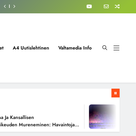
et
A4 Uutislehtinen
Valtamedia Info
1 Viikko A
 Kansallisen
Fissioreak
uden Mureneminen: Havaintoja
Todellisen
oista