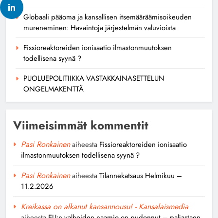
Globaali pääoma ja kansallisen itsemääräämisoikeuden
mureneminen: Havaintoja järjestelmän valuvioista
Fissioreaktoreiden ionisaatio ilmastonmuutoksen
todellisena syynä ?
PUOLUEPOLITIIKKA VASTAKKAINASETTELUN
ONGELMAKENTTÄ
Viimeisimmät kommentit
Pasi Ronkainen
aiheesta
Fissioreaktoreiden ionisaatio
ilmastonmuutoksen todellisena syynä ?
Pasi Ronkainen
aiheesta
Tilannekatsaus Helmikuu –
11.2.2026
Kreikassa on alkanut kansannousu! - Kansalaismedia
aiheesta
EU:n valheiden naamio on pudonnut – paljastaen