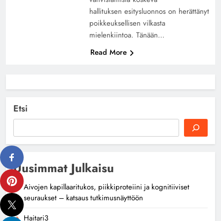
hallituksen esitysluonnos on herättänyt
poikkeuksellisen vilkasta
mielenkiintoa. Tänään…
Read More
Etsi
Uusimmat Julkaisu
Aivojen kapillaaritukos, piikkiproteiini ja kognitiiviset
seuraukset – katsaus tutkimusnäyttöön
Haitari3