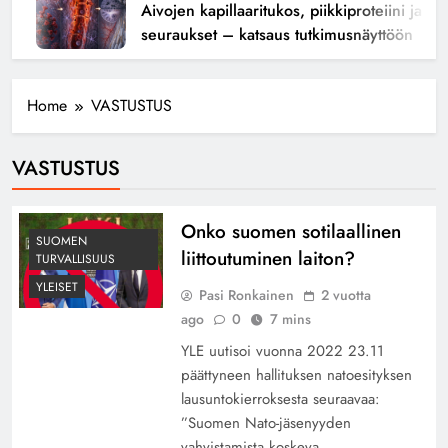
Aivojen kapillaaritukos, piikkiproteiini ja kogn
seuraukset – katsaus tutkimusnäyttöön
Home
VASTUSTUS
VASTUSTUS
Onko suomen sotilaallinen
SUOMEN
liittoutuminen laiton?
TURVALLISUUS
YLEISET
Pasi Ronkainen
2 vuotta
ago
0
7 mins
YLE uutisoi vuonna 2022 23.11
päättyneen hallituksen natoesityksen
lausuntokierroksesta seuraavaa:
”Suomen Nato-jäsenyyden
vahvistamista koskeva