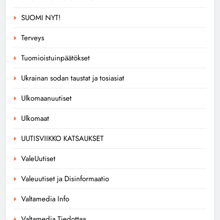
SUOMI NYT!
Terveys
Tuomioistuinpäätökset
Ukrainan sodan taustat ja tosiasiat
Ulkomaanuutiset
Ulkomaat
UUTISVIIKKO KATSAUKSET
ValeUutiset
Valeuutiset ja Disinformaatio
Valtamedia Info
Valtamedia Tiedottaa