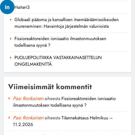
Haitari3
Globaali pääoma ja kansallisen itsemääräämisoikeuden
mureneminen: Havaintoja järjestelmän valuvioista
Fissioreaktoreiden ionisaatio ilmastonmuutoksen
todellisena syynä ?
PUOLUEPOLITIIKKA VASTAKKAINASETTELUN
ONGELMAKENTTÄ
Viimeisimmät kommentit
Pasi Ronkainen
aiheesta
Fissioreaktoreiden ionisaatio
ilmastonmuutoksen todellisena syynä ?
Pasi Ronkainen
aiheesta
Tilannekatsaus Helmikuu –
11.2.2026