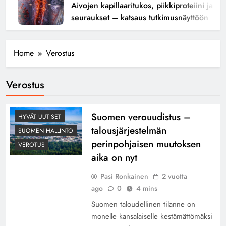
Aivojen kapillaaritukos, piikkiproteiini ja kogn
seuraukset – katsaus tutkimusnäyttöön
Home
Verostus
Verostus
Suomen verouudistus –
HYVÄT UUTISET
talousjärjestelmän
SUOMEN HALLINTO
perinpohjaisen muutoksen
VEROTUS
aika on nyt
Pasi Ronkainen
2 vuotta
ago
0
4 mins
Suomen taloudellinen tilanne on
monelle kansalaiselle kestämättömäksi