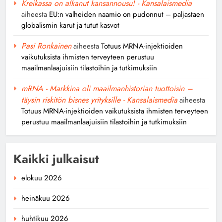
Kreikassa on alkanut kansannousu! - Kansalaismedia
aiheesta
EU:n valheiden naamio on pudonnut – paljastaen
globalismin karut ja tutut kasvot
Pasi Ronkainen
aiheesta
Totuus MRNA-injektioiden
vaikutuksista ihmisten terveyteen perustuu
maailmanlaajuisiin tilastoihin ja tutkimuksiin
mRNA - Markkina oli maailmanhistorian tuottoisin –
täysin riskitön bisnes yrityksille - Kansalaismedia
aiheesta
Totuus MRNA-injektioiden vaikutuksista ihmisten terveyteen
perustuu maailmanlaajuisiin tilastoihin ja tutkimuksiin
Kaikki julkaisut
elokuu 2026
heinäkuu 2026
huhtikuu 2026