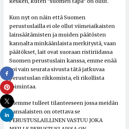
kesken, kuten ”suomen tapa” on ollut.
Kun nyt on näin että Suomen
perustuslailla ei ole ollut viimeiaikaisten
lainsäätämisten ja muiden päätösten
kannalta minkäänlaista merkitystä, vaan
päätökset, lait ovat suoraan ristiriidassa
Suomen perustuslain kanssa, emme enää
voi vain seurata sivusta tätä jatkuvaa
perustuslan rikkomista, eli rikollista
toimintaa.
Olemme tulleet tilanteeseen jossa meidän
kansalaisten on otettava se
PERUSTUSLAILLINEN VASTUU JOKA
MEILLE PERUSTUSLAISSA ON