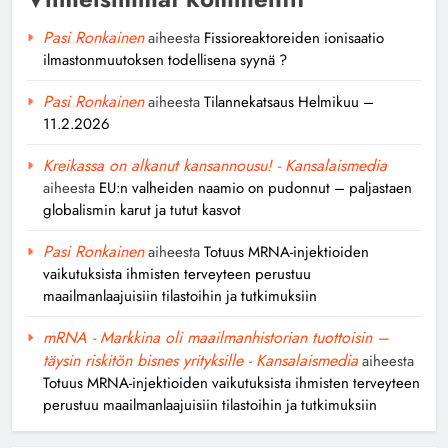
Pasi Ronkainen
aiheesta
Fissioreaktoreiden ionisaatio
ilmastonmuutoksen todellisena syynä ?
Pasi Ronkainen
aiheesta
Tilannekatsaus Helmikuu –
11.2.2026
Kreikassa on alkanut kansannousu! - Kansalaismedia
aiheesta
EU:n valheiden naamio on pudonnut – paljastaen
globalismin karut ja tutut kasvot
Pasi Ronkainen
aiheesta
Totuus MRNA-injektioiden
vaikutuksista ihmisten terveyteen perustuu
maailmanlaajuisiin tilastoihin ja tutkimuksiin
mRNA - Markkina oli maailmanhistorian tuottoisin –
täysin riskitön bisnes yrityksille - Kansalaismedia
aiheesta
Totuus MRNA-injektioiden vaikutuksista ihmisten terveyteen
perustuu maailmanlaajuisiin tilastoihin ja tutkimuksiin