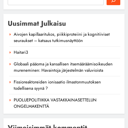
Uusimmat Julkaisu
Aivojen kapillaaritukos, piikkiproteiini ja kognitiiviset
seuraukset – katsaus tutkimusnäyttöön
Haitari3
Globaali pääoma ja kansallisen itsemääräämisoikeuden
mureneminen: Havaintoja järjestelmän valuvioista
Fissioreaktoreiden ionisaatio ilmastonmuutoksen
todellisena syynä ?
PUOLUEPOLITIIKKA VASTAKKAINASETTELUN
ONGELMAKENTTÄ
Viimeisimmät kommentit