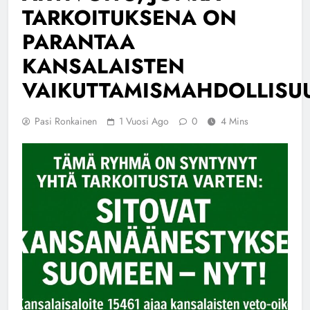
TARKOITUKSENA ON
PARANTAA
KANSALAISTEN
VAIKUTTAMISMAHDOLLISU
Pasi Ronkainen
1 Vuosi Ago
0
4 Mins