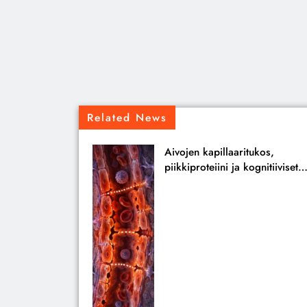
Related News
Aivojen kapillaaritukos,
piikkiproteiini ja kognitiiviset
seuraukset – katsaus
tutkimusnäyttöön