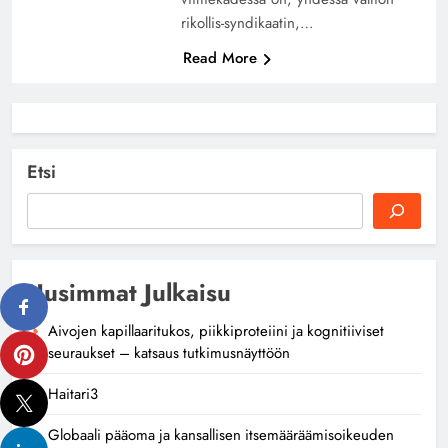
rikollis-syndikaatin,…
Read More
Etsi
Uusimmat Julkaisu
Aivojen kapillaaritukos, piikkiproteiini ja kognitiiviset
seuraukset – katsaus tutkimusnäyttöön
Haitari3
Globaali pääoma ja kansallisen itsemääräämisoikeuden