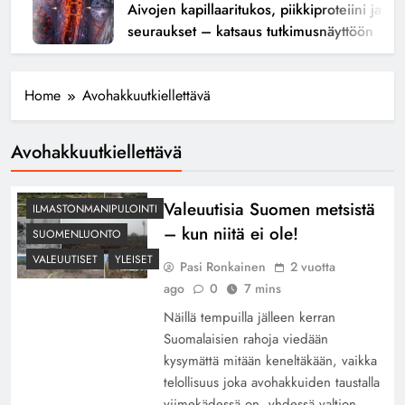
Aivojen kapillaaritukos, piikkiproteiini ja kogn
seuraukset – katsaus tutkimusnäyttöön
Home
Avohakkuutkiellettävä
Avohakkuutkiellettävä
Valeuutisia Suomen metsistä
ILMASTONMANIPULOINTI
– kun niitä ei ole!
SUOMENLUONTO
VALEUUTISET
YLEISET
Pasi Ronkainen
2 vuotta
ago
0
7 mins
Näillä tempuilla jälleen kerran
Suomalaisien rahoja viedään
kysymättä mitään keneltäkään, vaikka
telollisuus joka avohakkuiden taustalla
viimekädessä on, yhdessä valtion