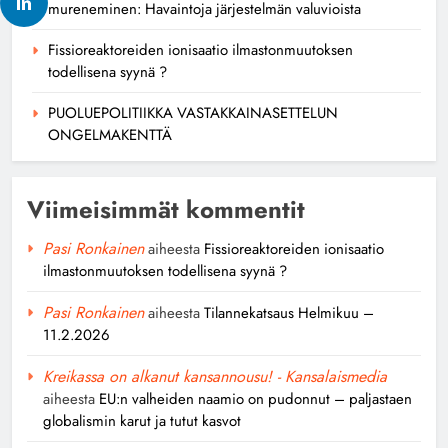
mureneminen: Havaintoja järjestelmän valuvioista
Fissioreaktoreiden ionisaatio ilmastonmuutoksen
todellisena syynä ?
PUOLUEPOLITIIKKA VASTAKKAINASETTELUN
ONGELMAKENTTÄ
Viimeisimmät kommentit
Pasi Ronkainen
aiheesta
Fissioreaktoreiden ionisaatio
ilmastonmuutoksen todellisena syynä ?
Pasi Ronkainen
aiheesta
Tilannekatsaus Helmikuu –
11.2.2026
Kreikassa on alkanut kansannousu! - Kansalaismedia
aiheesta
EU:n valheiden naamio on pudonnut – paljastaen
globalismin karut ja tutut kasvot