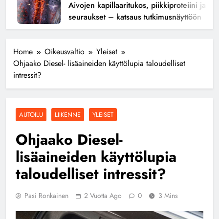
Aivojen kapillaaritukos, piikkiproteiini ja kogn
seuraukset – katsaus tutkimusnäyttöön
Home
Oikeusvaltio
Yleiset
Ohjaako Diesel- lisäaineiden käyttölupia taloudelliset
intressit?
AUTOILU
LIIKENNE
YLEISET
Ohjaako Diesel-
lisäaineiden käyttölupia
taloudelliset intressit?
Pasi Ronkainen
2 Vuotta Ago
0
3 Mins