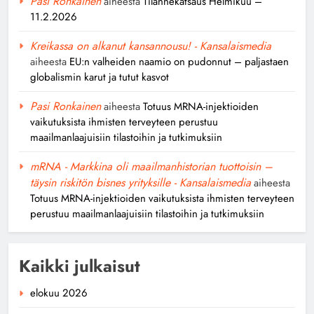
Pasi Ronkainen
aiheesta
Tilannekatsaus Helmikuu –
11.2.2026
Kreikassa on alkanut kansannousu! - Kansalaismedia
aiheesta
EU:n valheiden naamio on pudonnut – paljastaen
globalismin karut ja tutut kasvot
Pasi Ronkainen
aiheesta
Totuus MRNA-injektioiden
vaikutuksista ihmisten terveyteen perustuu
maailmanlaajuisiin tilastoihin ja tutkimuksiin
mRNA - Markkina oli maailmanhistorian tuottoisin –
täysin riskitön bisnes yrityksille - Kansalaismedia
aiheesta
Totuus MRNA-injektioiden vaikutuksista ihmisten terveyteen
perustuu maailmanlaajuisiin tilastoihin ja tutkimuksiin
Kaikki julkaisut
elokuu 2026