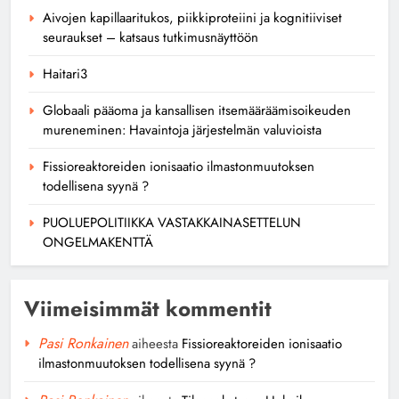
Aivojen kapillaaritukos, piikkiproteiini ja kognitiiviset
seuraukset – katsaus tutkimusnäyttöön
Haitari3
Globaali pääoma ja kansallisen itsemääräämisoikeuden
mureneminen: Havaintoja järjestelmän valuvioista
Fissioreaktoreiden ionisaatio ilmastonmuutoksen
todellisena syynä ?
PUOLUEPOLITIIKKA VASTAKKAINASETTELUN
ONGELMAKENTTÄ
Viimeisimmät kommentit
Pasi Ronkainen
aiheesta
Fissioreaktoreiden ionisaatio
ilmastonmuutoksen todellisena syynä ?