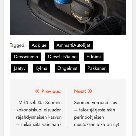
Tagged:
Adblue
AmmattiAutolijat
Denoxiumin
DieselLisäaine
EiToimi
Jäätyy
Kylmä
Ongelmat
Pakkanen
Artikkelien
Previous:
Next:
selaus
Mikä selittää Suomen
Suomen verouudistus
kokonaiskuolleisuuden
– talousjärjestelmän
räjähdysmäisen kasvun
perinpohjaisen
– miksi siitä vaietaan?
muutoksen aika on nyt