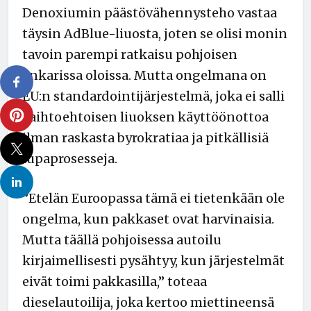
Denoxiumin päästövähennysteho vastaa
täysin AdBlue-liuosta, joten se olisi monin
tavoin parempi ratkaisu pohjoisen
ankarissa oloissa. Mutta ongelmana on
EU:n standardointijärjestelmä, joka ei salli
vaihtoehtoisen liuoksen käyttöönottoa
ilman raskasta byrokratiaa ja pitkällisiä
lupaprosesseja.
”Etelän Euroopassa tämä ei tietenkään ole
ongelma, kun pakkaset ovat harvinaisia.
Mutta täällä pohjoisessa autoilu
kirjaimellisesti pysähtyy, kun järjestelmät
eivät toimi pakkasilla,” toteaa
dieselautoilija, joka kertoo miettineensä