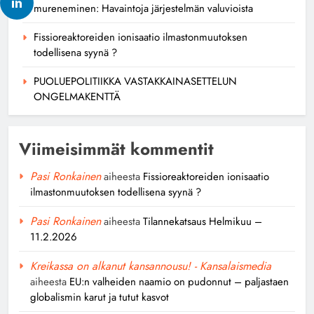
mureneminen: Havaintoja järjestelmän valuvioista
Fissioreaktoreiden ionisaatio ilmastonmuutoksen
todellisena syynä ?
PUOLUEPOLITIIKKA VASTAKKAINASETTELUN
ONGELMAKENTTÄ
Viimeisimmät kommentit
Pasi Ronkainen
aiheesta
Fissioreaktoreiden ionisaatio
ilmastonmuutoksen todellisena syynä ?
Pasi Ronkainen
aiheesta
Tilannekatsaus Helmikuu –
11.2.2026
Kreikassa on alkanut kansannousu! - Kansalaismedia
aiheesta
EU:n valheiden naamio on pudonnut – paljastaen
globalismin karut ja tutut kasvot