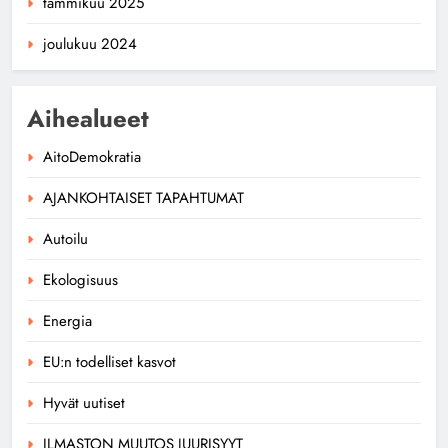
tammikuu 2025
joulukuu 2024
Aihealueet
AitoDemokratia
AJANKOHTAISET TAPAHTUMAT
Autoilu
Ekologisuus
Energia
EU:n todelliset kasvot
Hyvät uutiset
ILMASTON MUUTOS JUURISYYT