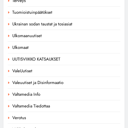
Terveys
Tuomioistuinpäätökset
Ukrainan sodan taustat ja tosiasiat
Ulkomaanuutiset
Ulkomaat
UUTISVIIKKO KATSAUKSET
ValeUutiset
Valeuutiset ja Disinformaatio
Valtamedia Info
Valtamedia Tiedottaa
Verotus