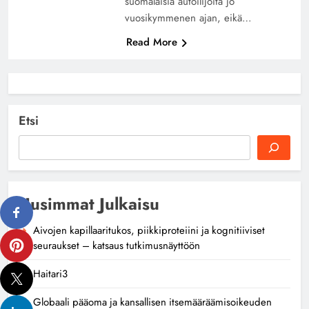
suomalaisia autoilijoita jo
vuosikymmenen ajan, eikä…
Read More
Etsi
Uusimmat Julkaisu
Aivojen kapillaaritukos, piikkiproteiini ja kognitiiviset
seuraukset – katsaus tutkimusnäyttöön
Haitari3
Globaali pääoma ja kansallisen itsemääräämisoikeuden