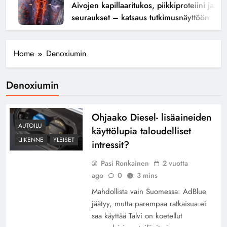
Aivojen kapillaaritukos, piikkiproteiini ja kog
seuraukset – katsaus tutkimusnäyttöön
Home
Denoxiumin
Denoxiumin
Ohjaako Diesel- lisäaineiden
AUTOILU
käyttölupia taloudelliset
LIIKENNE
YLEISET
intressit?
Pasi Ronkainen
2 vuotta
ago
0
3 mins
Mahdollista vain Suomessa: AdBlue
jäätyy, mutta parempaa ratkaisua ei
saa käyttää Talvi on koetellut