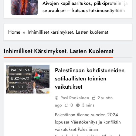
Aivojen kapillaaritukos, piikkiproteiini ja kogn
seuraukset – katsaus tutkimusnäyttöön
Home
Inhimilliset kärsimykset. Lasten kuolemat
Inhimilliset Kärsimykset. Lasten Kuolemat
Palestiinaan kohdistuneiden
PALESTIINA
sotilaallisten toimien
ULKOMAAT
vaikutukset
YLEISET
Pasi Ronkainen
2 vuotta
ago
0
3 mins
Palestiinan tilanne vuoden 2024
lopussa Väestökehitys ja konfliktin
vaikutukset:Palestiinan