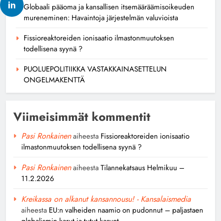
Globaali pääoma ja kansallisen itsemääräämisoikeuden
mureneminen: Havaintoja järjestelmän valuvioista
Fissioreaktoreiden ionisaatio ilmastonmuutoksen
todellisena syynä ?
PUOLUEPOLITIIKKA VASTAKKAINASETTELUN
ONGELMAKENTTÄ
Viimeisimmät kommentit
Pasi Ronkainen
aiheesta
Fissioreaktoreiden ionisaatio
ilmastonmuutoksen todellisena syynä ?
Pasi Ronkainen
aiheesta
Tilannekatsaus Helmikuu –
11.2.2026
Kreikassa on alkanut kansannousu! - Kansalaismedia
aiheesta
EU:n valheiden naamio on pudonnut – paljastaen
globalismin karut ja tutut kasvot