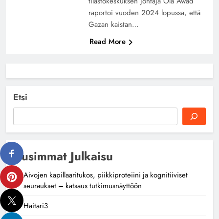
tilastokeskuksen johtaja Ola Awad
raportoi vuoden 2024 lopussa, että
Gazan kaistan…
Read More
Etsi
Uusimmat Julkaisu
Aivojen kapillaaritukos, piikkiproteiini ja kognitiiviset
seuraukset – katsaus tutkimusnäyttöön
Haitari3