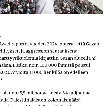
:
 Awad raportoi vuoden 2024 lopussa, että Gazan
ehityksen ja aggression seurauksena.
rttyyrikuolemia kirjattiin Gazan alueella 45
 naisia. Lisäksi noin 100 000 ihmistä poistui
023. Arviolta 11 000 henkilöä on edelleen
0.
li noin 5,5 miljoonaa, joista 3,4 miljoonaa
talla. Palestiinalaisten kokonaismäärä