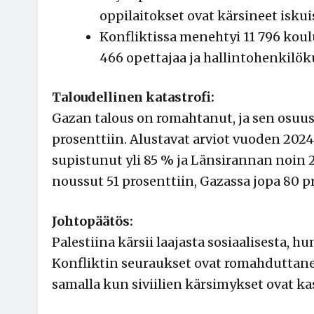
oppilaitokset ovat kärsineet iskuist
Konfliktissa menehtyi 11 796 koulu
466 opettajaa ja hallintohenkilö
Taloudellinen katastrofi:
Gazan talous on romahtanut, ja sen osuus
prosenttiin. Alustavat arviot vuoden 2024
supistunut yli 85 % ja Länsirannan noin 
noussut 51 prosenttiin, Gazassa jopa 80 p
Johtopäätös:
Palestiina kärsii laajasta sosiaalisesta, hu
Konfliktin seuraukset ovat romahduttane
samalla kun siviilien kärsimykset ovat 