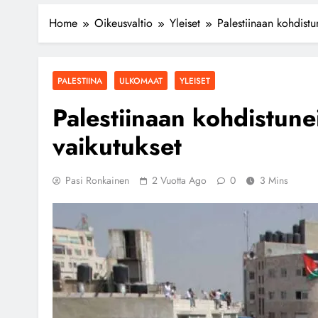
Home
Oikeusvaltio
Yleiset
Palestiinaan kohdistun
PALESTIINA
ULKOMAAT
YLEISET
Palestiinaan kohdistunei
vaikutukset
Pasi Ronkainen
2 Vuotta Ago
0
3 Mins