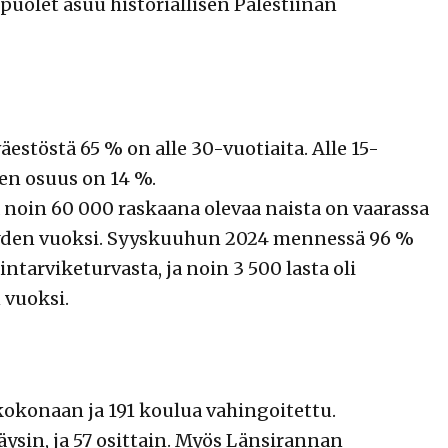
 puolet asuu historiallisen Palestiinan
äestöstä 65 % on alle 30-vuotiaita. Alle 15-
den osuus on 14 %.
noin 60 000 raskaana olevaa naista on vaarassa
yden vuoksi. Syyskuuhun 2024 mennessä 96 %
ntarviketurvasta, ja noin 3 500 lasta oli
 vuoksi.
kokonaan ja 191 koulua vahingoitettu.
äysin, ja 57 osittain. Myös Länsirannan