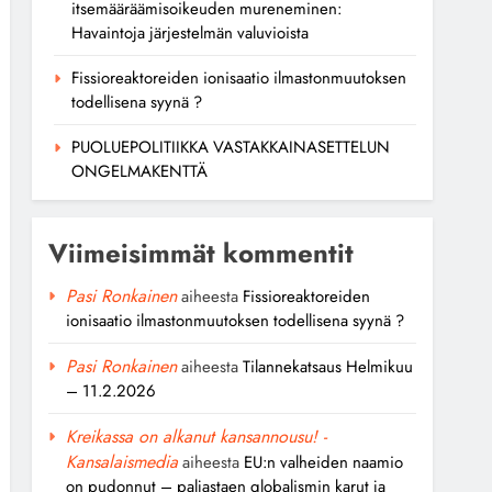
itsemääräämisoikeuden mureneminen:
Havaintoja järjestelmän valuvioista
Fissioreaktoreiden ionisaatio ilmastonmuutoksen
todellisena syynä ?
PUOLUEPOLITIIKKA VASTAKKAINASETTELUN
ONGELMAKENTTÄ
Viimeisimmät kommentit
Pasi Ronkainen
aiheesta
Fissioreaktoreiden
ionisaatio ilmastonmuutoksen todellisena syynä ?
Pasi Ronkainen
aiheesta
Tilannekatsaus Helmikuu
– 11.2.2026
Kreikassa on alkanut kansannousu! -
Kansalaismedia
aiheesta
EU:n valheiden naamio
on pudonnut – paljastaen globalismin karut ja