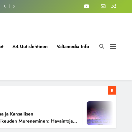
et
A4 Uutislehtinen
Valtamedia Info
1 Viikko Ago
ansallisen
Fissioreakto
den Mureneminen: Havaintoja
Todellisena 
sta