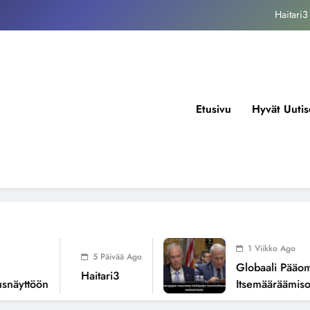
kansallisen itsemääräämisoikeuden mureneminen: Havaintoja järjestelmän
valuvioista
Fissioreaktoreiden ionisaatio ilmastonmuutoksen todellisena syynä ?
tukos, piikkiproteiini ja kognitiiviset seuraukset – katsaus tutkimusnäyttöön
Haitari3
Etusivu
Hyvät Uutis
kansallisen itsemääräämisoikeuden mureneminen: Havaintoja järjestelmän
valuvioista
Fissioreaktoreiden ionisaatio ilmastonmuutoksen todellisena syynä ?
1 Viikko Ago
5 Päivää Ago
Globaali Pääoma Ja K
Haitari3
töön
Itsemääräämisoikeu
Järjestelmän Valuvioi