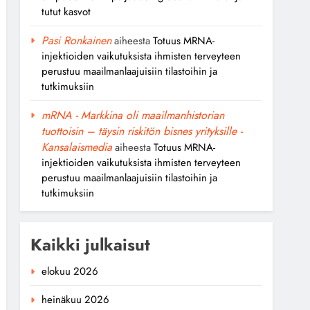
tutut kasvot
Pasi Ronkainen
aiheesta
Totuus MRNA-
injektioiden vaikutuksista ihmisten terveyteen
perustuu maailmanlaajuisiin tilastoihin ja
tutkimuksiin
mRNA - Markkina oli maailmanhistorian
tuottoisin – täysin riskitön bisnes yrityksille -
Kansalaismedia
aiheesta
Totuus MRNA-
injektioiden vaikutuksista ihmisten terveyteen
perustuu maailmanlaajuisiin tilastoihin ja
tutkimuksiin
Kaikki julkaisut
elokuu 2026
heinäkuu 2026