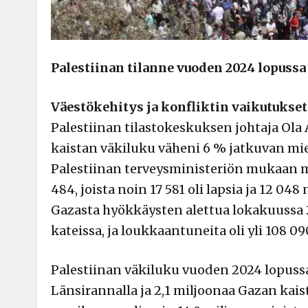
Palestiinan tilanne vuoden 2024 lopussa
Väestökehitys ja konfliktin vaikutukset
Palestiinan tilastokeskuksen johtaja Ola
kaistan väkiluku väheni 6 % jatkuvan mi
Palestiinan terveysministeriön mukaan ma
484, joista noin 17 581 oli lapsia ja 12 048
Gazasta hyökkäysten alettua lokakuussa 2
kateissa, ja loukkaantuneita oli yli 108 09
Palestiinan väkiluku vuoden 2024 lopussa o
Länsirannalla ja 2,1 miljoonaa Gazan kais