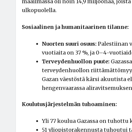
maailmassa oli noin 14,9 miljoonaa, joista
ulkopuolella.
Sosiaalinen ja humanitaarinen tilanne:
Nuorten suuri osuus:
Palestiinan v
vuotiaita on 37 %, ja 0–4-vuotiai
Terveydenhuollon puute:
Gazassa 
terveydenhuollon riittämättömy
Gazan väestöstä kärsi akuutista eli
hengenvaarassa aliravitsemuksen
Koulutusjärjestelmän tuhoaminen:
Yli 77 koulua Gazassa on tuhottu 
51 yliopistorakennusta tuhoutui t