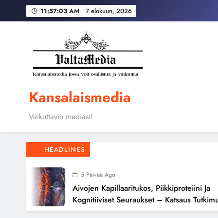
Skip
Globaali pääoma ja 
11:57:04 AM
7 elokuun, 2026
to
content
Aivojen kapillaari
Globaali pääoma ja 
Kansalaismedia
Vaikuttavin mediasi!
HEADLINES
5 Päivää Ago
Aivojen Kapillaaritukos, Piikkiproteiini Ja
Kognitiiviset Seuraukset – Katsaus Tutkimusnäyt