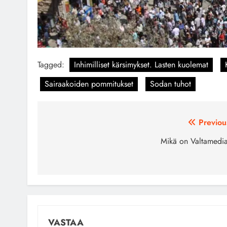
Tagged:
Inhimilliset kärsimykset. Lasten kuolemat
Sairaakoiden pommitukset
Sodan tuhot
Artikkelien
Previou
selaus
Mikä on Valtamedi
VASTAA