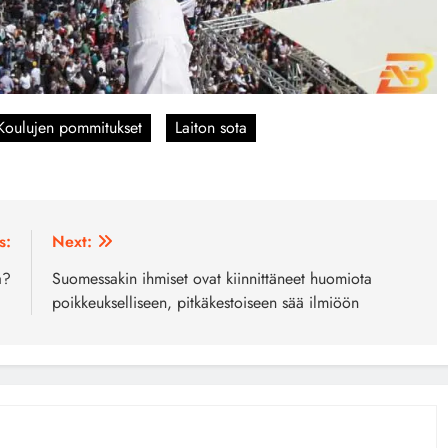
Koulujen pommitukset
Laiton sota
s:
Next:
a?
Suomessakin ihmiset ovat kiinnittäneet huomiota
poikkeukselliseen, pitkäkestoiseen sää ilmiöön