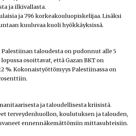
a ja ilkivallasta.
laisia ja 796 korkeakouluopiskelijaa. Lisäksi
kuntaan kuuluvaa kuoli hyökkäyksissä.
 Palestiinan taloudesta on pudonnut alle 5
 lopussa osoittavat, että Gazan BKT on
22 %. Kokonaistyöttömyys Palestiinassa on
rosenttiin.
manitaarisesta ja taloudellisesta kriisistä.
et terveydenhuollon, koulutuksen ja talouden,
kasvaneet ennennäkemättömiin mittasuhteisiin.