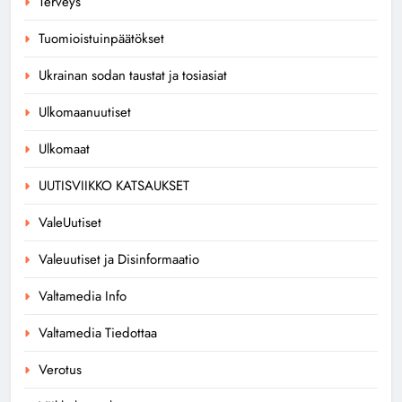
Terveys
Tuomioistuinpäätökset
Ukrainan sodan taustat ja tosiasiat
Ulkomaanuutiset
Ulkomaat
UUTISVIIKKO KATSAUKSET
ValeUutiset
Valeuutiset ja Disinformaatio
Valtamedia Info
Valtamedia Tiedottaa
Verotus