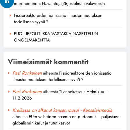
mureneminen: Havaintoja järjestelmän valuvioista
Fissioreaktoreiden ionisaatio ilmastonmuutoksen
todellisena syynä ?
PUOLUEPOLITIIKKA VASTAKKAINASETTELUN
ONGELMAKENTTÄ
Viimeisimmät kommentit
Pasi Ronkainen
aiheesta
Fissioreaktoreiden ionisaatio
ilmastonmuutoksen todellisena syynä ?
Pasi Ronkainen
aiheesta
Tilannekatsaus Helmikuu –
11.2.2026
Kreikassa on alkanut kansannousu! - Kansalaismedia
aiheesta
EU:n valheiden naamio on pudonnut – paljastaen
globalismin karut ja tutut kasvot