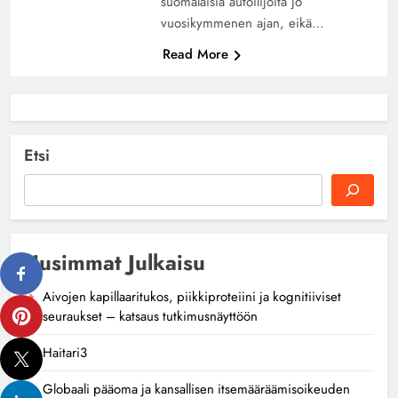
suomalaisia autoilijoita jo
vuosikymmenen ajan, eikä…
Read More
Etsi
Uusimmat Julkaisu
Aivojen kapillaaritukos, piikkiproteiini ja kognitiiviset
seuraukset – katsaus tutkimusnäyttöön
Haitari3
Globaali pääoma ja kansallisen itsemääräämisoikeuden