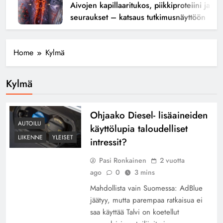
Aivojen kapillaaritukos, piikkiproteiini ja kogn
seuraukset – katsaus tutkimusnäyttöön
Home
Kylmä
Kylmä
Ohjaako Diesel- lisäaineiden
AUTOILU
käyttölupia taloudelliset
LIIKENNE
YLEISET
intressit?
Pasi Ronkainen
2 vuotta
ago
0
3 mins
Mahdollista vain Suomessa: AdBlue
jäätyy, mutta parempaa ratkaisua ei
saa käyttää Talvi on koetellut