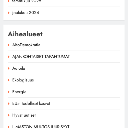
tammikuu 2025
joulukuu 2024
Aihealueet
AitoDemokratia
AJANKOHTAISET TAPAHTUMAT
Autoilu
Ekologisuus
Energia
EU:n todelliset kasvot
Hyvät uutiset
ILMASTON MUUTOS JUURISYYT