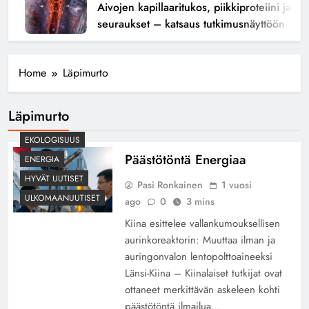
Aivojen kapillaaritukos, piikkiproteiini ja kogn
seuraukset – katsaus tutkimusnäyttöön
Home
Läpimurto
Läpimurto
EKOLOGISUUS
Päästötöntä Energiaa
ENERGIA
HYVÄT UUTISET
Pasi Ronkainen
1 vuosi
ULKOMAANUUTISET
ago
0
3 mins
Kiina esittelee vallankumouksellisen
aurinkoreaktorin: Muuttaa ilman ja
auringonvalon lentopolttoaineeksi
Länsi-Kiina – Kiinalaiset tutkijat ovat
ottaneet merkittävän askeleen kohti
päästötöntä ilmailua…