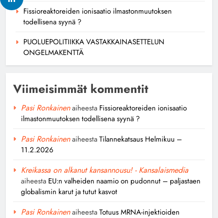
Fissioreaktoreiden ionisaatio ilmastonmuutoksen
todellisena syynä ?
PUOLUEPOLITIIKKA VASTAKKAINASETTELUN
ONGELMAKENTTÄ
Viimeisimmät kommentit
Pasi Ronkainen
aiheesta
Fissioreaktoreiden ionisaatio
ilmastonmuutoksen todellisena syynä ?
Pasi Ronkainen
aiheesta
Tilannekatsaus Helmikuu –
11.2.2026
Kreikassa on alkanut kansannousu! - Kansalaismedia
aiheesta
EU:n valheiden naamio on pudonnut – paljastaen
globalismin karut ja tutut kasvot
Pasi Ronkainen
aiheesta
Totuus MRNA-injektioiden