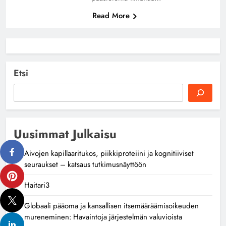
Read More
Etsi
Uusimmat Julkaisu
Aivojen kapillaaritukos, piikkiproteiini ja kognitiiviset
seuraukset – katsaus tutkimusnäyttöön
Haitari3
Globaali pääoma ja kansallisen itsemääräämisoikeuden
mureneminen: Havaintoja järjestelmän valuvioista