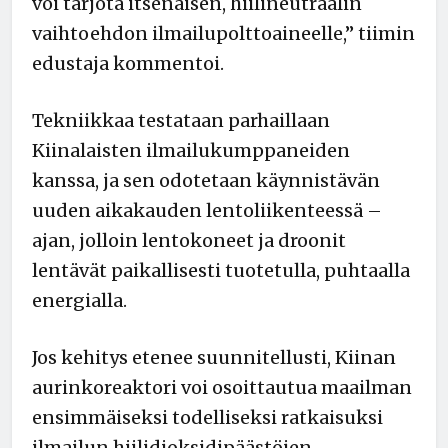
voi tarjota itsenäisen, hiilineutraalin
vaihtoehdon ilmailupolttoaineelle,” tiimin
edustaja kommentoi.
Tekniikkaa testataan parhaillaan
Kiinalaisten ilmailukumppaneiden
kanssa, ja sen odotetaan käynnistävän
uuden aikakauden lentoliikenteessä –
ajan, jolloin lentokoneet ja droonit
lentävät paikallisesti tuotetulla, puhtaalla
energialla.
Jos kehitys etenee suunnitellusti, Kiinan
aurinkoreaktori voi osoittautua maailman
ensimmäiseksi todelliseksi ratkaisuksi
ilmailun hiilidioksidipäästöjen