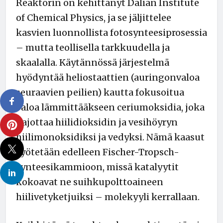
Reaktorin on kehittänyt Dalian Institute
of Chemical Physics, ja se jäljittelee
kasvien luonnollista fotosynteesiprosessia
– mutta teollisella tarkkuudella ja
skaalalla. Käytännössä järjestelmä
hyödyntää heliostaattien (auringonvaloa
seuraavien peilien) kautta fokusoitua
valoa lämmittääkseen ceriumoksidia, joka
hajottaa hiilidioksidin ja vesihöyryn
hiilimonoksidiksi ja vedyksi. Nämä kaasut
syötetään edelleen Fischer-Tropsch-
synteesikammioon, missä katalyytit
kokoavat ne suihkupolttoaineen
hiilivetyketjuiksi – molekyyli kerrallaan.