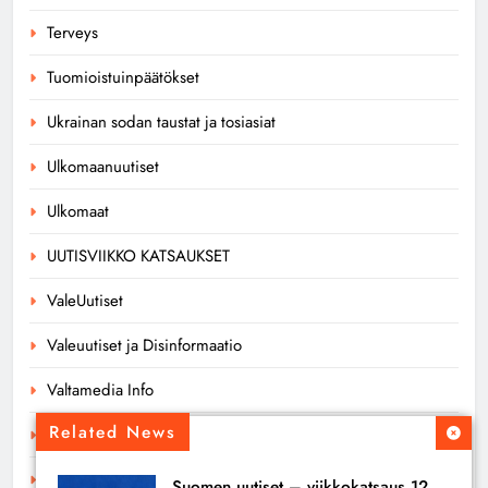
Terveys
Tuomioistuinpäätökset
Ukrainan sodan taustat ja tosiasiat
Ulkomaanuutiset
Ulkomaat
UUTISVIIKKO KATSAUKSET
ValeUutiset
Valeuutiset ja Disinformaatio
Valtamedia Info
Related News
Valtamedia Tiedottaa
Verotus
Suomen uutiset – viikkokatsaus 12