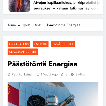
Aivojen kapillaaritukos, piikkiproteiini ja kogn
seuraukset – katsaus tutkimusnäyttöön
Home
Hyvät uutiset
Päästötöntä Energiaa
EKOLOGISUUS
ENERGIA
HYVÄT UUTISET
ULKOMAANUUTISET
Päästötöntä Energiaa
Pasi Ronkainen
1 Vuosi Ago
0
3 Mins