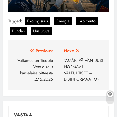
Tagged:
Ekologisuus
Energia
Läpimurto
Puhdas
Uusiutuva
Artikkelien
Previous:
Next:
selaus
Valtamedian Tiedote
TÄMÄN PÄIVÄN UUSI
Veto-oikeus
NORMAALI –
kansalaisaloitteesta
VALEUUTISET –
27.5.2025
DISINFORMAATIO?
VASTAA