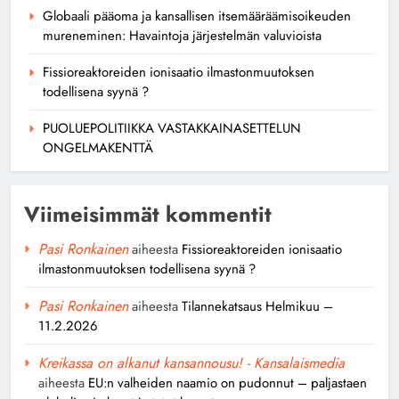
Globaali pääoma ja kansallisen itsemääräämisoikeuden
mureneminen: Havaintoja järjestelmän valuvioista
Fissioreaktoreiden ionisaatio ilmastonmuutoksen
todellisena syynä ?
PUOLUEPOLITIIKKA VASTAKKAINASETTELUN
ONGELMAKENTTÄ
Viimeisimmät kommentit
Pasi Ronkainen
aiheesta
Fissioreaktoreiden ionisaatio
ilmastonmuutoksen todellisena syynä ?
Pasi Ronkainen
aiheesta
Tilannekatsaus Helmikuu –
11.2.2026
Kreikassa on alkanut kansannousu! - Kansalaismedia
aiheesta
EU:n valheiden naamio on pudonnut – paljastaen