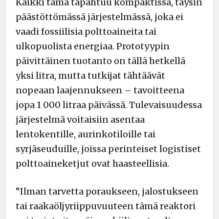
Kaikki tämä tapahtuu kompaktissa, täysin
päästöttömässä järjestelmässä, joka ei
vaadi fossiilisia polttoaineita tai
ulkopuolista energiaa. Prototyypin
päivittäinen tuotanto on tällä hetkellä
yksi litra, mutta tutkijat tähtäävät
nopeaan laajennukseen – tavoitteena
jopa 1 000 litraa päivässä. Tulevaisuudessa
järjestelmä voitaisiin asentaa
lentokentille, aurinkotiloille tai
syrjäseuduille, joissa perinteiset logistiset
polttoaineketjut ovat haasteellisia.
“Ilman tarvetta poraukseen, jalostukseen
tai raakaöljyriippuvuuteen tämä reaktori