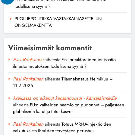
todellisena syynä ?
PUOLUEPOLITIIKKA VASTAKKAINASETTELUN
ONGELMAKENTTÄ
Viimeisimmät kommentit
Pasi Ronkainen
aiheesta
Fissioreaktoreiden ionisaatio
ilmastonmuutoksen todellisena syynä ?
Pasi Ronkainen
aiheesta
Tilannekatsaus Helmikuu –
11.2.2026
Kreikassa on alkanut kansannousu! - Kansalaismedia
aiheesta
EU:n valheiden naamio on pudonnut – paljastaen
globalismin karut ja tutut kasvot
Pasi Ronkainen
aiheesta
Totuus MRNA-injektioiden
vaikutuksista ihmisten terveyteen perustuu