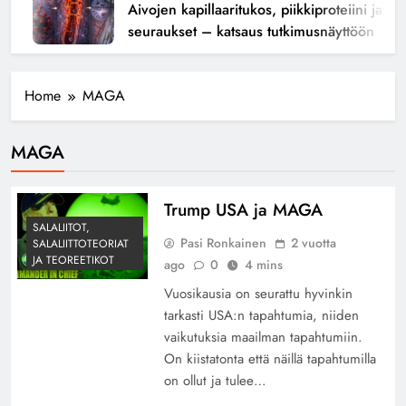
Aivojen kapillaaritukos, piikkiproteiini ja kogn
seuraukset – katsaus tutkimusnäyttöön
Home
MAGA
MAGA
Trump USA ja MAGA
SALALIITOT,
Pasi Ronkainen
2 vuotta
SALALIITTOTEORIAT
JA TEOREETIKOT
ago
0
4 mins
Vuosikausia on seurattu hyvinkin
tarkasti USA:n tapahtumia, niiden
vaikutuksia maailman tapahtumiin.
On kiistatonta että näillä tapahtumilla
on ollut ja tulee…