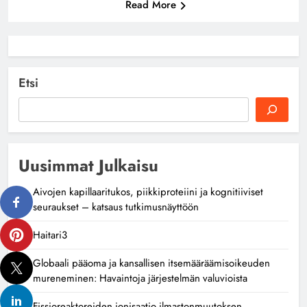
Read More
Etsi
Uusimmat Julkaisu
Aivojen kapillaaritukos, piikkiproteiini ja kognitiiviset
seuraukset – katsaus tutkimusnäyttöön
Haitari3
Globaali pääoma ja kansallisen itsemääräämisoikeuden
mureneminen: Havaintoja järjestelmän valuvioista
Fissioreaktoreiden ionisaatio ilmastonmuutoksen